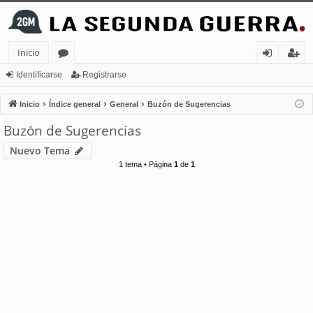
Inicio
or
de
eg
Identificarse
Registrarse
os
nt
ist
Inicio
Índice general
General
Buzón de Sugerencias
ifi
ra
Buzón de Sugerencias
ca
rs
Nuevo Tema
rs
e
1 tema • Página
1
de
1
e