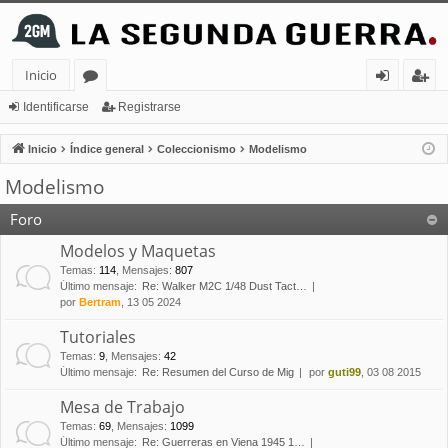
Inicio
or
de
eg
Identificarse
Registrarse
os
nt
ist
Inicio
Índice general
Coleccionismo
Modelismo
ifi
ra
Modelismo
ca
rs
Foro
rs
e
Modelos y Maquetas
e
Temas
:
114
,
Mensajes
:
807
Último mensaje:
Re: Walker M2C 1/48 Dust Tact…
por
Bertram
, 13 05 2024
Tutoriales
Temas
:
9
,
Mensajes
:
42
Último mensaje:
Re: Resumen del Curso de Mig
por
guti99
, 03 08 2015
Mesa de Trabajo
Temas
:
69
,
Mensajes
:
1099
Último mensaje:
Re: Guerreras en Viena 1945 1…