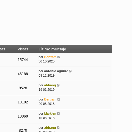
tas
Vistas
Último mensaje
por
Bertram
15744
30 10 2025
por
antonio aguirre
46188
09 12 2019
por
abhang
9528
19 01 2019
por
Bertram
13102
20 08 2018
por
Marklen
10060
15 08 2018
por
abhang
8270