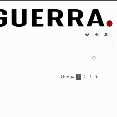
FA
de
eg
Q
nt
ist
ifi
ra
ca
rs
rs
e
2
3
1
Siguiente
144 temas
e