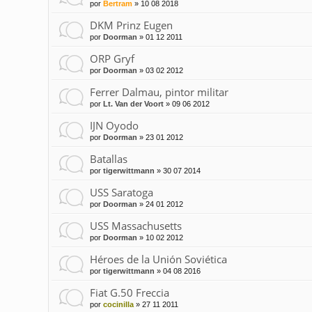
por
Bertram
»
10 08 2018
DKM Prinz Eugen
por
Doorman
»
01 12 2011
ORP Gryf
por
Doorman
»
03 02 2012
Ferrer Dalmau, pintor militar
por
Lt. Van der Voort
»
09 06 2012
IJN Oyodo
por
Doorman
»
23 01 2012
Batallas
por
tigerwittmann
»
30 07 2014
USS Saratoga
por
Doorman
»
24 01 2012
USS Massachusetts
por
Doorman
»
10 02 2012
Héroes de la Unión Soviética
por
tigerwittmann
»
04 08 2016
Fiat G.50 Freccia
por
cocinilla
»
27 11 2011