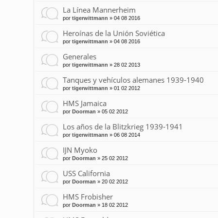
La Línea Mannerheim
por
tigerwittmann
»
04 08 2016
Heroínas de la Unión Soviética
por
tigerwittmann
»
04 08 2016
Generales
por
tigerwittmann
»
28 02 2013
Tanques y vehículos alemanes 1939-1940
por
tigerwittmann
»
01 02 2012
HMS Jamaica
por
Doorman
»
05 02 2012
Los años de la Blitzkrieg 1939-1941
por
tigerwittmann
»
06 08 2014
IJN Myoko
por
Doorman
»
25 02 2012
USS California
por
Doorman
»
20 02 2012
HMS Frobisher
por
Doorman
»
18 02 2012