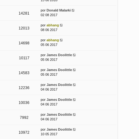
15 08 2018
por
Donald Malarki
14281
02 08 2017
por
abhang
12013
08 06 2017
por
abhang
14698
05 06 2017
por
James Doolittle
10117
05 06 2017
por
James Doolittle
14583
05 06 2017
por
James Doolittle
12236
04 06 2017
por
James Doolittle
10036
04 06 2017
por
James Doolittle
7992
04 06 2017
por
James Doolittle
10972
10 05 2017