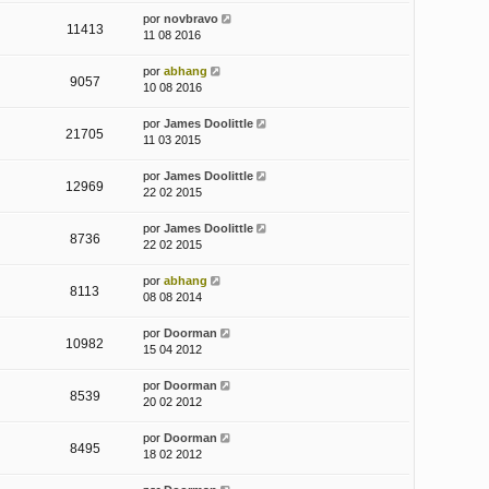
por
novbravo
11413
11 08 2016
por
abhang
9057
10 08 2016
por
James Doolittle
21705
11 03 2015
por
James Doolittle
12969
22 02 2015
por
James Doolittle
8736
22 02 2015
por
abhang
8113
08 08 2014
por
Doorman
10982
15 04 2012
por
Doorman
8539
20 02 2012
por
Doorman
8495
18 02 2012