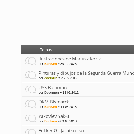
Temas
Ilustraciones de Mariusz Kozik
por
Bertram
»
30 10 2025
Pinturas y dibujos de la Segunda Guerra Mund
por
cocinilla
»
25 05 2012
USS Baltimore
por
Doorman
»
19 02 2012
DKM Bismarck
por
Bertram
»
14 08 2018
Yakovlev Yak-3
por
Bertram
»
09 08 2018
Fokker G.I Jachtkruiser