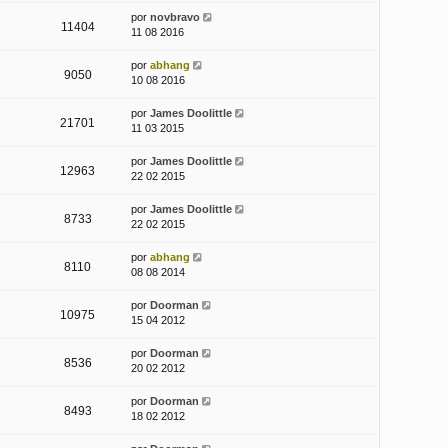
por
novbravo
11404
11 08 2016
por
abhang
9050
10 08 2016
por
James Doolittle
21701
11 03 2015
por
James Doolittle
12963
22 02 2015
por
James Doolittle
8733
22 02 2015
por
abhang
8110
08 08 2014
por
Doorman
10975
15 04 2012
por
Doorman
8536
20 02 2012
por
Doorman
8493
18 02 2012