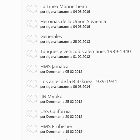
La Línea Mannerheim
por
tigerwittmann
»
04 08 2016
Heroínas de la Unión Soviética
por
tigerwittmann
»
04 08 2016
Generales
por
tigerwittmann
»
28 02 2013
Tanques y vehículos alemanes 1939-1940
por
tigerwittmann
»
01 02 2012
HMS Jamaica
por
Doorman
»
05 02 2012
Los años de la Blitzkrieg 1939-1941
por
tigerwittmann
»
06 08 2014
IJN Myoko
por
Doorman
»
25 02 2012
USS California
por
Doorman
»
20 02 2012
HMS Frobisher
por
Doorman
»
18 02 2012