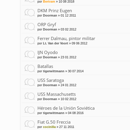
por
Bertram
»
10 08 2018
DKM Prinz Eugen
por
Doorman
»
01 12 2011
ORP Gryf
por
Doorman
»
03 02 2012
Ferrer Dalmau, pintor militar
por
Lt. Van der Voort
»
09 06 2012
IJN Oyodo
por
Doorman
»
23 01 2012
Batallas
por
tigerwittmann
»
30 07 2014
USS Saratoga
por
Doorman
»
24 01 2012
USS Massachusetts
por
Doorman
»
10 02 2012
Héroes de la Unión Soviética
por
tigerwittmann
»
04 08 2016
Fiat G.50 Freccia
por
cocinilla
»
27 11 2011