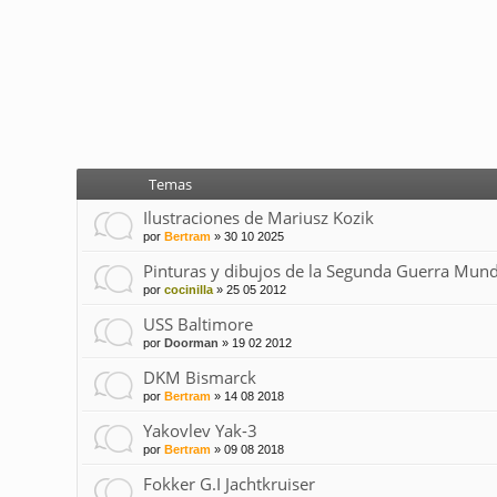
Temas
Ilustraciones de Mariusz Kozik
por
Bertram
»
30 10 2025
Pinturas y dibujos de la Segunda Guerra Mund
por
cocinilla
»
25 05 2012
USS Baltimore
por
Doorman
»
19 02 2012
DKM Bismarck
por
Bertram
»
14 08 2018
Yakovlev Yak-3
por
Bertram
»
09 08 2018
Fokker G.I Jachtkruiser