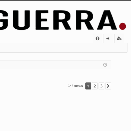
FA
de
eg
Q
nt
ist
ifi
ra
ca
rs
rs
e
2
3
1
Siguiente
144 temas
e