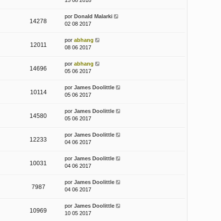
15 08 2018
por
Donald Malarki
14278
02 08 2017
por
abhang
12011
08 06 2017
por
abhang
14696
05 06 2017
por
James Doolittle
10114
05 06 2017
por
James Doolittle
14580
05 06 2017
por
James Doolittle
12233
04 06 2017
por
James Doolittle
10031
04 06 2017
por
James Doolittle
7987
04 06 2017
por
James Doolittle
10969
10 05 2017