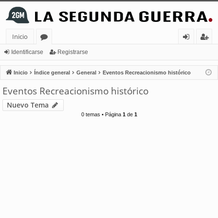
Inicio
or
de
eg
Identificarse
Registrarse
os
nt
ist
Inicio
Índice general
General
Eventos Recreacionismo histórico
ifi
ra
Eventos Recreacionismo histórico
ca
rs
Nuevo Tema
rs
e
0 temas • Página
1
de
1
e