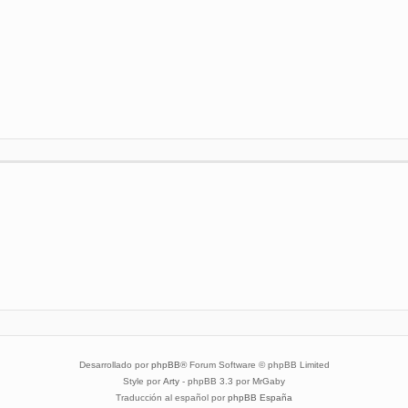
Desarrollado por
phpBB
® Forum Software © phpBB Limited
Style por
Arty
- phpBB 3.3 por MrGaby
Traducción al español por
phpBB España