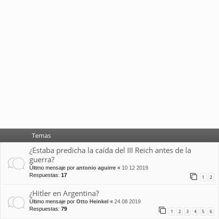
Temas
¿Estaba predicha la caída del III Reich antes de la
guerra?
Último mensaje por
antonio aguirre
«
10 12 2019
Respuestas:
17
1
2
¿Hitler en Argentina?
Último mensaje por
Otto Heinkel
«
24 08 2019
Respuestas:
79
1
2
3
4
5
6