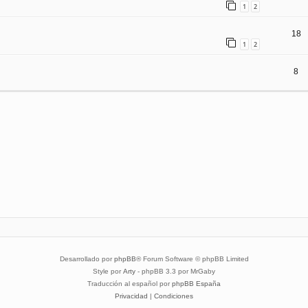
1
2
18
1
2
8
Desarrollado por
phpBB
® Forum Software © phpBB Limited
Style por
Arty
- phpBB 3.3 por MrGaby
Traducción al español por
phpBB España
Privacidad
|
Condiciones