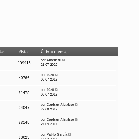
tas
Vistas
Último mensaje
por
Amelletti
109916
21 07 2020
por
40z0
40766
03 07 2019
por
40z0
31475
03 07 2019
por
Capitan Alatriste
24047
27 09 2017
por
Capitan Alatriste
33145
27 09 2017
por
Pablo García
83623