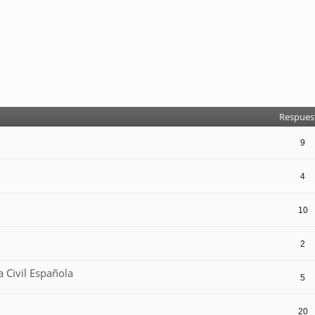
Respues
9
4
10
2
 Civil Española
5
20