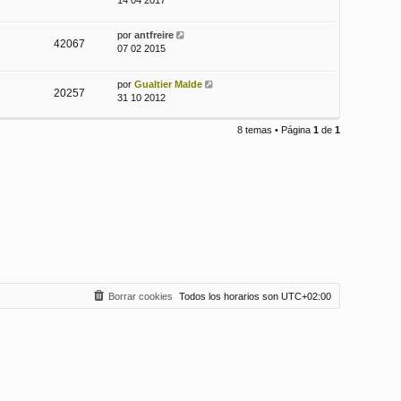
14 04 2017
por
antfreire
42067
07 02 2015
por
Gualtier Malde
20257
31 10 2012
8 temas • Página
1
de
1
Borrar cookies
Todos los horarios son
UTC+02:00