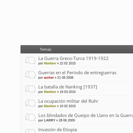
Temas
La Guerra Greco-Turca 1919-1922
por
Marklen
»
22 02 2015
Guerras en el Período de entreguerras
por
archer
»
21 08 2008
La batalla de Nanking [1937]
por
Marklen
»
19 03 2015
La ocupación militar del Ruhr
por
Marklen
»
10 02 2015
Los blindados de Queipo de Llano en la Guerra
por
LARRY
»
28 06 2009
Invasión de Etiopía