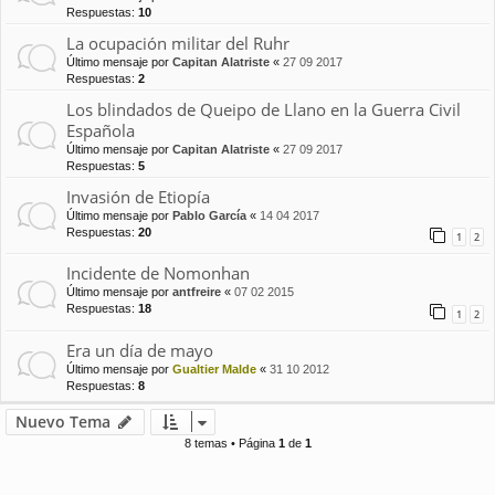
Respuestas:
10
La ocupación militar del Ruhr
Último mensaje por
Capitan Alatriste
«
27 09 2017
Respuestas:
2
Los blindados de Queipo de Llano en la Guerra Civil
Española
Último mensaje por
Capitan Alatriste
«
27 09 2017
Respuestas:
5
Invasión de Etiopía
Último mensaje por
Pablo García
«
14 04 2017
Respuestas:
20
1
2
Incidente de Nomonhan
Último mensaje por
antfreire
«
07 02 2015
Respuestas:
18
1
2
Era un día de mayo
Último mensaje por
Gualtier Malde
«
31 10 2012
Respuestas:
8
Nuevo Tema
8 temas • Página
1
de
1