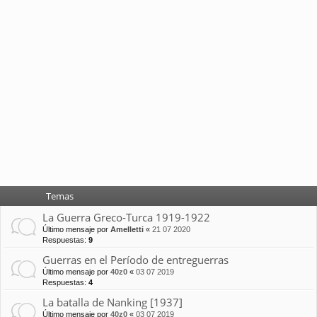
Temas
La Guerra Greco-Turca 1919-1922
Último mensaje por
Amelletti
«
21 07 2020
Respuestas:
9
Guerras en el Período de entreguerras
Último mensaje por
40z0
«
03 07 2019
Respuestas:
4
La batalla de Nanking [1937]
Último mensaje por
40z0
«
03 07 2019