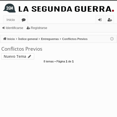
Inicio
or
de
eg
Identificarse
Registrarse
os
nt
ist
Inicio
Índice general
Entreguerras
Conflictos Previos
ifi
ra
Conflictos Previos
ca
rs
Nuevo Tema
rs
e
8 temas • Página
1
de
1
e