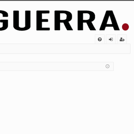
FA
de
eg
Q
nt
ist
ifi
ra
ca
rs
rs
e
e