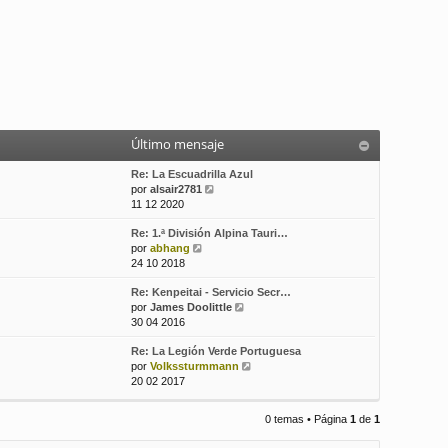
Último mensaje
Re: La Escuadrilla Azul
V
por
alsair2781
e
11 12 2020
r
Re: 1.ª División Alpina Tauri…
ú
V
por
abhang
l
e
24 10 2018
t
r
i
Re: Kenpeitai - Servicio Secr…
ú
m
V
por
James Doolittle
l
o
e
30 04 2016
t
m
r
i
e
Re: La Legión Verde Portuguesa
ú
m
n
V
por
Volkssturmmann
l
o
s
e
20 02 2017
t
m
a
r
i
e
j
ú
m
n
e
0 temas • Página
1
de
1
l
o
s
t
m
a