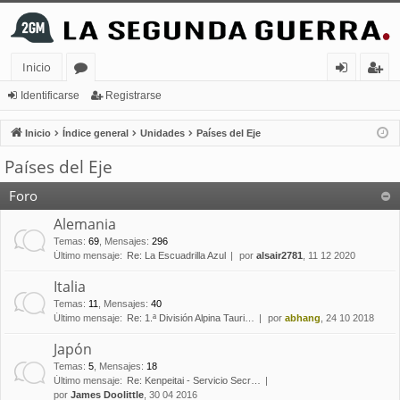
Inicio
or
de
eg
Identificarse
Registrarse
os
nt
ist
Inicio
Índice general
Unidades
Países del Eje
ifi
ra
Países del Eje
ca
rs
Foro
rs
e
Alemania
e
Temas
:
69
,
Mensajes
:
296
Último mensaje:
Re: La Escuadrilla Azul
por
alsair2781
, 11 12 2020
Italia
Temas
:
11
,
Mensajes
:
40
Último mensaje:
Re: 1.ª División Alpina Tauri…
por
abhang
, 24 10 2018
Japón
Temas
:
5
,
Mensajes
:
18
Último mensaje:
Re: Kenpeitai - Servicio Secr…
por
James Doolittle
, 30 04 2016