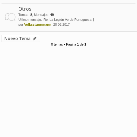
Otros
Temas
:
8
,
Mensajes
:
49
Último mensaje:
Re: La Legión Verde Portuguesa
por
Volkssturmmann
, 20 02 2017
Nuevo Tema
0 temas • Página
1
de
1