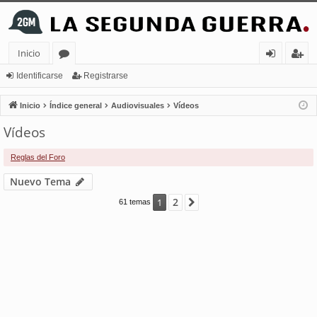
Inicio
or
de
eg
Identificarse
Registrarse
os
nt
ist
Inicio
Índice general
Audiovisuales
Vídeos
ifi
ra
Vídeos
ca
rs
Reglas del Foro
rs
e
Nuevo Tema
e
2
1
Siguiente
61 temas