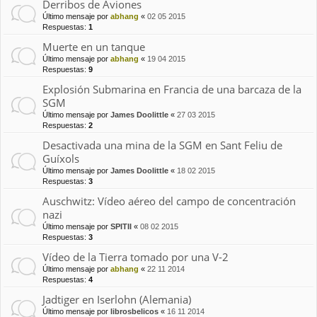
Derribos de Aviones
Último mensaje por
abhang
«
02 05 2015
Respuestas:
1
Muerte en un tanque
Último mensaje por
abhang
«
19 04 2015
Respuestas:
9
Explosión Submarina en Francia de una barcaza de la
SGM
Último mensaje por
James Doolittle
«
27 03 2015
Respuestas:
2
Desactivada una mina de la SGM en Sant Feliu de
Guíxols
Último mensaje por
James Doolittle
«
18 02 2015
Respuestas:
3
Auschwitz: Vídeo aéreo del campo de concentración
nazi
Último mensaje por
SPITII
«
08 02 2015
Respuestas:
3
Vídeo de la Tierra tomado por una V-2
Último mensaje por
abhang
«
22 11 2014
Respuestas:
4
Jadtiger en Iserlohn (Alemania)
Último mensaje por
librosbelicos
«
16 11 2014