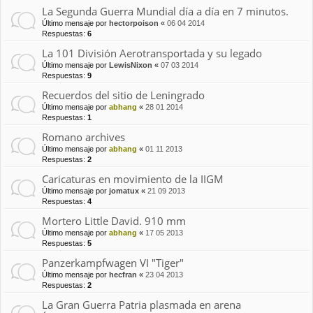
La Segunda Guerra Mundial día a día en 7 minutos.
Último mensaje por
hectorpoison
«
06 04 2014
Respuestas:
6
La 101 División Aerotransportada y su legado
Último mensaje por
LewisNixon
«
07 03 2014
Respuestas:
9
Recuerdos del sitio de Leningrado
Último mensaje por
abhang
«
28 01 2014
Respuestas:
1
Romano archives
Último mensaje por
abhang
«
01 11 2013
Respuestas:
2
Caricaturas en movimiento de la IIGM
Último mensaje por
jomatux
«
21 09 2013
Respuestas:
4
Mortero Little David. 910 mm
Último mensaje por
abhang
«
17 05 2013
Respuestas:
5
Panzerkampfwagen VI "Tiger"
Último mensaje por
hecfran
«
23 04 2013
Respuestas:
2
La Gran Guerra Patria plasmada en arena