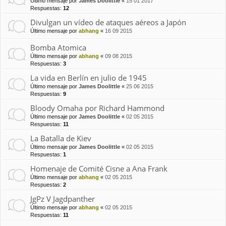
Último mensaje por
James Doolittle
«
15 01 2017
Respuestas:
12
Divulgan un vídeo de ataques aéreos a Japón
Último mensaje por
abhang
«
16 09 2015
Bomba Atomica
Último mensaje por
abhang
«
09 08 2015
Respuestas:
3
La vida en Berlín en julio de 1945
Último mensaje por
James Doolittle
«
25 06 2015
Respuestas:
9
Bloody Omaha por Richard Hammond
Último mensaje por
James Doolittle
«
02 05 2015
Respuestas:
11
La Batalla de Kiev
Último mensaje por
James Doolittle
«
02 05 2015
Respuestas:
1
Homenaje de Comité Cisne a Ana Frank
Último mensaje por
abhang
«
02 05 2015
Respuestas:
2
JgPz V Jagdpanther
Último mensaje por
abhang
«
02 05 2015
Respuestas:
11