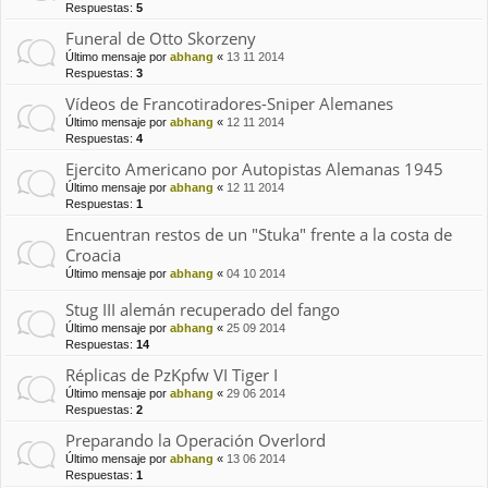
Respuestas:
5
Funeral de Otto Skorzeny
Último mensaje por
abhang
«
13 11 2014
Respuestas:
3
Vídeos de Francotiradores-Sniper Alemanes
Último mensaje por
abhang
«
12 11 2014
Respuestas:
4
Ejercito Americano por Autopistas Alemanas 1945
Último mensaje por
abhang
«
12 11 2014
Respuestas:
1
Encuentran restos de un "Stuka" frente a la costa de
Croacia
Último mensaje por
abhang
«
04 10 2014
Stug III alemán recuperado del fango
Último mensaje por
abhang
«
25 09 2014
Respuestas:
14
Réplicas de PzKpfw VI Tiger I
Último mensaje por
abhang
«
29 06 2014
Respuestas:
2
Preparando la Operación Overlord
Último mensaje por
abhang
«
13 06 2014
Respuestas:
1