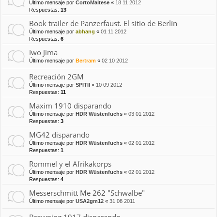
Último mensaje por
CortoMaltese
«
18 11 2012
Respuestas:
13
Book trailer de Panzerfaust. El sitio de Berlín
Último mensaje por
abhang
«
01 11 2012
Respuestas:
6
Iwo Jima
Último mensaje por
Bertram
«
02 10 2012
Recreación 2GM
Último mensaje por
SPITII
«
10 09 2012
Respuestas:
11
Maxim 1910 disparando
Último mensaje por
HDR Wüstenfuchs
«
03 01 2012
Respuestas:
3
MG42 disparando
Último mensaje por
HDR Wüstenfuchs
«
02 01 2012
Respuestas:
1
Rommel y el Afrikakorps
Último mensaje por
HDR Wüstenfuchs
«
02 01 2012
Respuestas:
4
Messerschmitt Me 262 "Schwalbe"
Último mensaje por
USA2gm12
«
31 08 2011