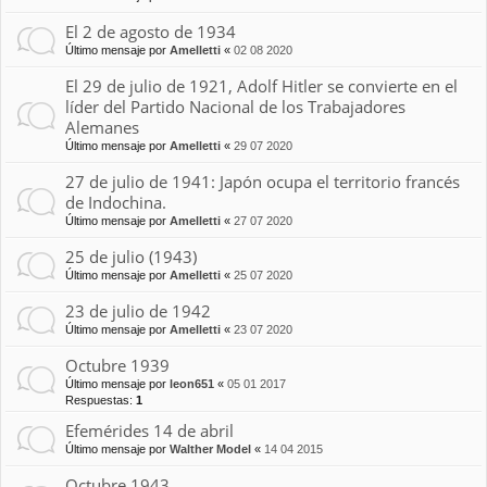
El 2 de agosto de 1934
Último mensaje por
Amelletti
«
02 08 2020
El 29 de julio de 1921, Adolf Hitler se convierte en el
líder del Partido Nacional de los Trabajadores
Alemanes
Último mensaje por
Amelletti
«
29 07 2020
27 de julio de 1941: Japón ocupa el territorio francés
de Indochina.
Último mensaje por
Amelletti
«
27 07 2020
25 de julio (1943)
Último mensaje por
Amelletti
«
25 07 2020
23 de julio de 1942
Último mensaje por
Amelletti
«
23 07 2020
Octubre 1939
Último mensaje por
leon651
«
05 01 2017
Respuestas:
1
Efemérides 14 de abril
Último mensaje por
Walther Model
«
14 04 2015
Octubre 1943