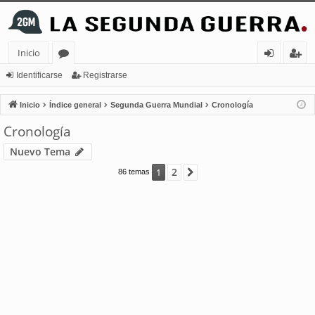
Inicio
or
de
eg
Identificarse
Registrarse
os
nt
ist
Inicio
Índice general
Segunda Guerra Mundial
Cronología
ifi
ra
Cronología
ca
rs
Nuevo Tema
rs
e
2
1
Siguiente
86 temas
e