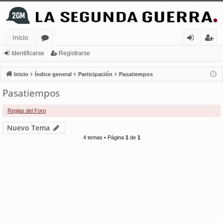
Inicio
or
de
eg
Identificarse
Registrarse
os
nt
ist
Inicio
Índice general
Participación
Pasatiempos
ifi
ra
Pasatiempos
ca
rs
Reglas del Foro
rs
e
Nuevo Tema
e
4 temas • Página
1
de
1