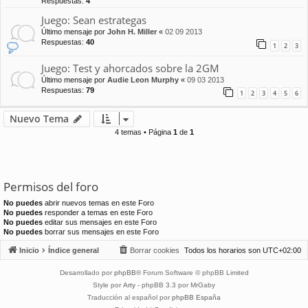
Respuestas:
4
Juego: Sean estrategas
Último mensaje por
John H. Miller
«
02 09 2013
Respuestas:
40
1
2
3
Juego: Test y ahorcados sobre la 2GM
Último mensaje por
Audie Leon Murphy
«
09 03 2013
Respuestas:
79
1
2
3
4
5
6
Nuevo Tema
4 temas • Página
1
de
1
Permisos del foro
No puedes
abrir nuevos temas en este Foro
No puedes
responder a temas en este Foro
No puedes
editar sus mensajes en este Foro
No puedes
borrar sus mensajes en este Foro
Inicio
Índice general
Borrar cookies
Todos los horarios son
UTC+02:00
Desarrollado por
phpBB
® Forum Software © phpBB Limited
Style por
Arty
- phpBB 3.3 por MrGaby
Traducción al español por
phpBB España