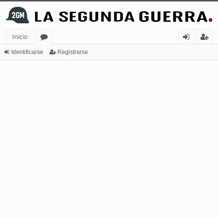
Inicio
or
de
eg
Identificarse
Registrarse
os
nt
ist
ifi
ra
ca
rs
rs
e
e