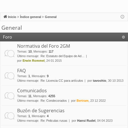
Inicio
Índice general
General
General
Foro
Normativa del Foro 2GM
Temas
:
10
,
Mensajes
:
117
Último mensaje:
Re: Estatuto del Equipo de Ad…
por
Erwin Rommel
, 24 01 2015
FAQ
Temas
:
1
,
Mensajes
:
9
Último mensaje:
Re: Licencia CC para artículos
por
tavoohio
, 30 10 2013
Comunicados
Temas
:
11
,
Mensajes
:
4255
Último mensaje:
Re: Condecorados
por
Bertram
, 23 12 2022
Buzón de Sugerencias
Temas
:
1
,
Mensajes
:
4
Último mensaje:
Re: Peliculas rusas
por
Hansi Rudel
, 04 04 2023