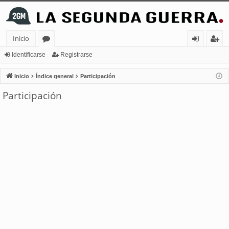
Inicio
or
de
eg
Identificarse
Registrarse
os
nt
ist
Inicio
Índice general
Participación
ifi
ra
Participación
ca
rs
rs
e
e