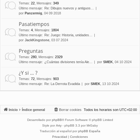
Temas
:
22
,
Mensajes
:
349
Último mensaje:
Re: Dibujos nuevos y antiguos…
por
Panzermig
, 04 09 2018
Pasatiempos
Temas
:
4
,
Mensajes
:
1804
Último mensaje:
Re: Juego: Historia, unidades…
por
JackKingstone
, 03 07 2024
Preguntas
Temas
:
280
,
Mensajes
:
2329
Último mensaje:
¿Cuántas divisiones tenía Ale…
por
SMEK
, 04 10 2024
¿Y si … ?
Temas
:
72
,
Mensajes
:
903
Último mensaje:
Re: La Derrota Evadida
por
SMEK
, 13 10 2024
Inicio
Índice general
Borrar cookies
Todos los horarios son
UTC+02:00
Desarrollado por
phpBB
® Forum Software © phpBB Limited
Style por
Arty
- phpBB 3.3 por MrGaby
Traducción al español por
phpBB España
Privacidad
|
Condiciones