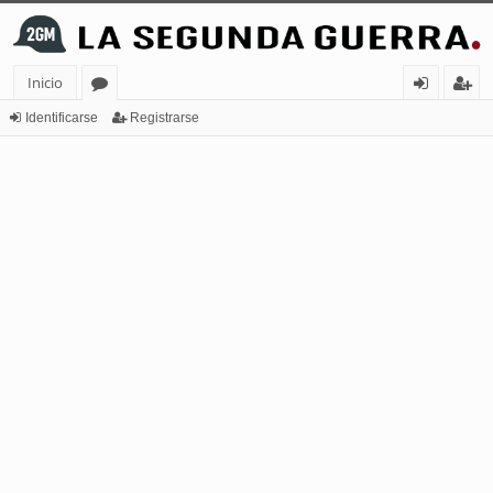
Inicio
or
de
eg
Identificarse
Registrarse
os
nt
ist
ifi
ra
ca
rs
rs
e
e