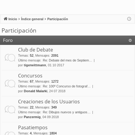
Inicio
Índice general
Participación
Participación
Foro
Club de Debate
Temas
:
52
,
Mensajes
:
2091
Último mensaje:
Re: Debate del mes de Septiem…
por
tigerwittmann
, 01 10 2017
Concursos
Temas
:
67
,
Mensajes
:
1272
Último mensaje:
Re: 100º Concurso de fotograf…
por
Donald Malarki
, 24 07 2018
Creaciones de los Usuarios
Temas
:
22
,
Mensajes
:
349
Último mensaje:
Re: Dibujos nuevos y antiguos…
por
Panzermig
, 04 09 2018
Pasatiempos
Temas
:
4
,
Mensajes
:
1804