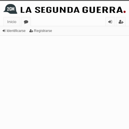
Inicio
or
de
eg
Identificarse
Registrarse
os
nt
ist
ifi
ra
ca
rs
rs
e
e