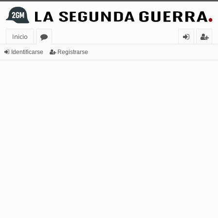
Inicio
or
de
eg
Identificarse
Registrarse
os
nt
ist
ifi
ra
ca
rs
rs
e
e