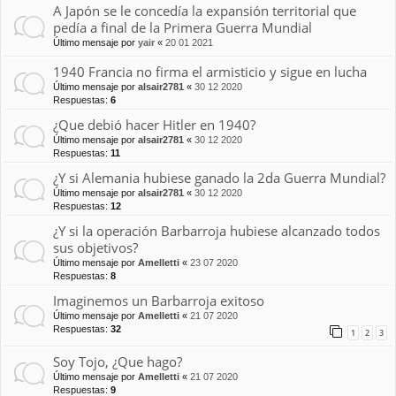
A Japón se le concedía la expansión territorial que
pedía a final de la Primera Guerra Mundial
Último mensaje por
yair
«
20 01 2021
1940 Francia no firma el armisticio y sigue en lucha
Último mensaje por
alsair2781
«
30 12 2020
Respuestas:
6
¿Que debió hacer Hitler en 1940?
Último mensaje por
alsair2781
«
30 12 2020
Respuestas:
11
¿Y si Alemania hubiese ganado la 2da Guerra Mundial?
Último mensaje por
alsair2781
«
30 12 2020
Respuestas:
12
¿Y si la operación Barbarroja hubiese alcanzado todos
sus objetivos?
Último mensaje por
Amelletti
«
23 07 2020
Respuestas:
8
Imaginemos un Barbarroja exitoso
Último mensaje por
Amelletti
«
21 07 2020
Respuestas:
32
1
2
3
Soy Tojo, ¿Que hago?
Último mensaje por
Amelletti
«
21 07 2020
Respuestas:
9