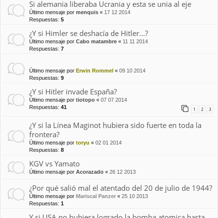
Si alemania liberaba Ucrania y esta se unia al eje
Último mensaje por
menquis
«
17 12 2014
Respuestas:
5
¿Y si Himler se deshacía de Hitler...?
Último mensaje por
Cabo matambre
«
11 11 2014
Respuestas:
7
⠀⠀⠀
Último mensaje por
Erwin Rommel
«
09 10 2014
Respuestas:
9
¿Y si Hitler invade España?
Último mensaje por
tiotopo
«
07 07 2014
Respuestas:
41
1
2
3
¿Y si la Línea Maginot hubiera sido fuerte en toda la
frontera?
Último mensaje por
toryu
«
02 01 2014
Respuestas:
8
KGV vs Yamato
Último mensaje por
Acorazado
«
26 12 2013
¿Por qué salió mal el atentado del 20 de julio de 1944?
Último mensaje por
Mariscal Panzer
«
25 10 2013
Respuestas:
1
Y si USA no hubiera logrado la bomba atomica hasta