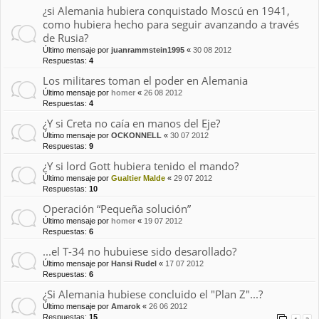
¿si Alemania hubiera conquistado Moscú en 1941,
como hubiera hecho para seguir avanzando a través
de Rusia?
Último mensaje por
juanrammstein1995
«
30 08 2012
Respuestas:
4
Los militares toman el poder en Alemania
Último mensaje por
homer
«
26 08 2012
Respuestas:
4
¿Y si Creta no caía en manos del Eje?
Último mensaje por
OCKONNELL
«
30 07 2012
Respuestas:
9
¿Y si lord Gott hubiera tenido el mando?
Último mensaje por
Gualtier Malde
«
29 07 2012
Respuestas:
10
Operación “Pequeña solución”
Último mensaje por
homer
«
19 07 2012
Respuestas:
6
...el T-34 no hubuiese sido desarollado?
Último mensaje por
Hansi Rudel
«
17 07 2012
Respuestas:
6
¿Si Alemania hubiese concluido el "Plan Z"...?
Último mensaje por
Amarok
«
26 06 2012
Respuestas:
15