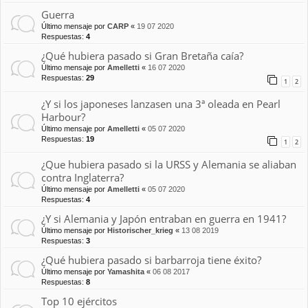
Guerra
Último mensaje por
CARP
«
19 07 2020
Respuestas:
4
¿Qué hubiera pasado si Gran Bretaña caía?
Último mensaje por
Amelletti
«
16 07 2020
Respuestas:
29
1
2
¿Y si los japoneses lanzasen una 3ª oleada en Pearl
Harbour?
Último mensaje por
Amelletti
«
05 07 2020
Respuestas:
19
1
2
¿Que hubiera pasado si la URSS y Alemania se aliaban
contra Inglaterra?
Último mensaje por
Amelletti
«
05 07 2020
Respuestas:
4
¿Y si Alemania y Japón entraban en guerra en 1941?
Último mensaje por
Historischer_krieg
«
13 08 2019
Respuestas:
3
¿Qué hubiera pasado si barbarroja tiene éxito?
Último mensaje por
Yamashita
«
06 08 2017
Respuestas:
8
Top 10 ejércitos