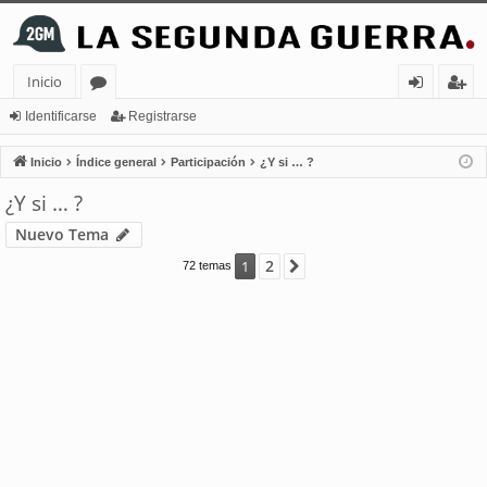
Inicio
or
de
eg
Identificarse
Registrarse
os
nt
ist
Inicio
Índice general
Participación
¿Y si … ?
ifi
ra
¿Y si … ?
ca
rs
Nuevo Tema
rs
e
2
1
Siguiente
72 temas
e