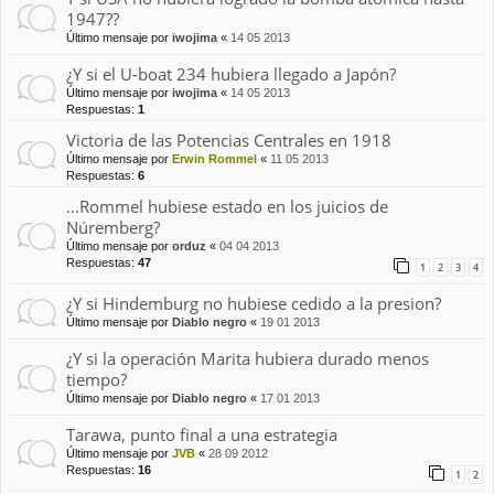
1947??
Último mensaje por
iwojima
«
14 05 2013
¿Y si el U-boat 234 hubiera llegado a Japón?
Último mensaje por
iwojima
«
14 05 2013
Respuestas:
1
Victoria de las Potencias Centrales en 1918
Último mensaje por
Erwin Rommel
«
11 05 2013
Respuestas:
6
...Rommel hubiese estado en los juicios de
Núremberg?
Último mensaje por
orduz
«
04 04 2013
Respuestas:
47
1
2
3
4
¿Y si Hindemburg no hubiese cedido a la presion?
Último mensaje por
Diablo negro
«
19 01 2013
¿Y si la operación Marita hubiera durado menos
tiempo?
Último mensaje por
Diablo negro
«
17 01 2013
Tarawa, punto final a una estrategia
Último mensaje por
JVB
«
28 09 2012
Respuestas:
16
1
2