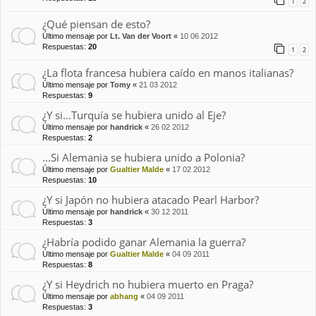
1
2
¿Qué piensan de esto?
Último mensaje por
Lt. Van der Voort
«
10 06 2012
Respuestas:
20
1
2
¿La flota francesa hubiera caído en manos italianas?
Último mensaje por
Tomy
«
21 03 2012
Respuestas:
9
¿Y si...Turquía se hubiera unido al Eje?
Último mensaje por
handrick
«
26 02 2012
Respuestas:
2
...Si Alemania se hubiera unido a Polonia?
Último mensaje por
Gualtier Malde
«
17 02 2012
Respuestas:
10
¿Y si Japón no hubiera atacado Pearl Harbor?
Último mensaje por
handrick
«
30 12 2011
Respuestas:
3
¿Habría podido ganar Alemania la guerra?
Último mensaje por
Gualtier Malde
«
04 09 2011
Respuestas:
8
¿Y si Heydrich no hubiera muerto en Praga?
Último mensaje por
abhang
«
04 09 2011
Respuestas:
3