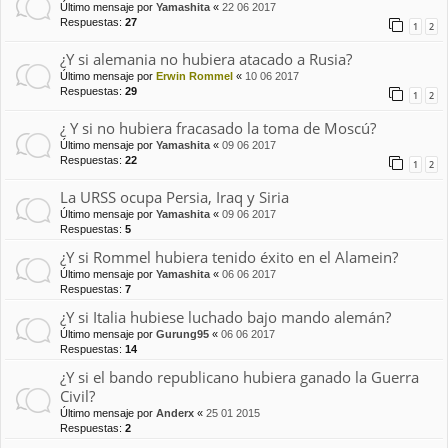
Último mensaje por
Yamashita
«
22 06 2017
Respuestas:
27
1
2
¿Y si alemania no hubiera atacado a Rusia?
Último mensaje por
Erwin Rommel
«
10 06 2017
Respuestas:
29
1
2
¿ Y si no hubiera fracasado la toma de Moscú?
Último mensaje por
Yamashita
«
09 06 2017
Respuestas:
22
1
2
La URSS ocupa Persia, Iraq y Siria
Último mensaje por
Yamashita
«
09 06 2017
Respuestas:
5
¿Y si Rommel hubiera tenido éxito en el Alamein?
Último mensaje por
Yamashita
«
06 06 2017
Respuestas:
7
¿Y si Italia hubiese luchado bajo mando alemán?
Último mensaje por
Gurung95
«
06 06 2017
Respuestas:
14
¿Y si el bando republicano hubiera ganado la Guerra
Civil?
Último mensaje por
Anderx
«
25 01 2015
Respuestas:
2