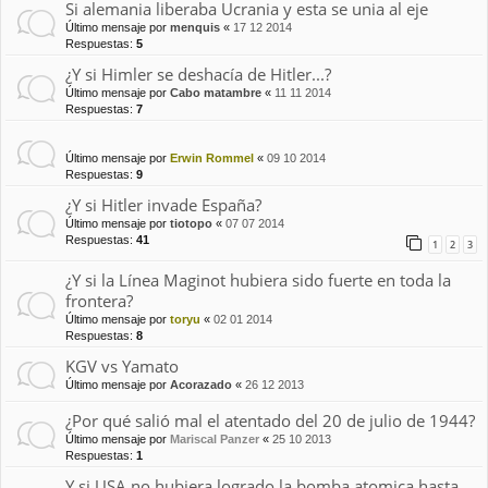
Si alemania liberaba Ucrania y esta se unia al eje
Último mensaje por
menquis
«
17 12 2014
Respuestas:
5
¿Y si Himler se deshacía de Hitler...?
Último mensaje por
Cabo matambre
«
11 11 2014
Respuestas:
7
⠀⠀⠀
Último mensaje por
Erwin Rommel
«
09 10 2014
Respuestas:
9
¿Y si Hitler invade España?
Último mensaje por
tiotopo
«
07 07 2014
Respuestas:
41
1
2
3
¿Y si la Línea Maginot hubiera sido fuerte en toda la
frontera?
Último mensaje por
toryu
«
02 01 2014
Respuestas:
8
KGV vs Yamato
Último mensaje por
Acorazado
«
26 12 2013
¿Por qué salió mal el atentado del 20 de julio de 1944?
Último mensaje por
Mariscal Panzer
«
25 10 2013
Respuestas:
1
Y si USA no hubiera logrado la bomba atomica hasta