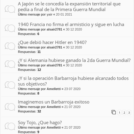
A Japón se le concedía la expansión territorial que
pedía a final de la Primera Guerra Mundial
Último mensaje por
yair
«
20 01 2021
1940 Francia no firma el armisticio y sigue en lucha
Último mensaje por
alsair2781
«
30 12 2020
Respuestas:
6
¿Que debió hacer Hitler en 1940?
Último mensaje por
alsair2781
«
30 12 2020
Respuestas:
11
¿Y si Alemania hubiese ganado la 2da Guerra Mundial?
Último mensaje por
alsair2781
«
30 12 2020
Respuestas:
12
¿Y si la operación Barbarroja hubiese alcanzado todos
sus objetivos?
Último mensaje por
Amelletti
«
23 07 2020
Respuestas:
8
Imaginemos un Barbarroja exitoso
Último mensaje por
Amelletti
«
21 07 2020
Respuestas:
32
1
2
3
Soy Tojo, ¿Que hago?
Último mensaje por
Amelletti
«
21 07 2020
Respuestas:
9