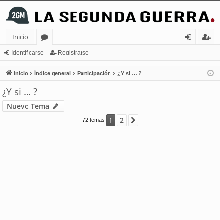
Inicio
or
de
eg
Identificarse
Registrarse
os
nt
ist
Inicio
Índice general
Participación
¿Y si … ?
ifi
ra
¿Y si … ?
ca
rs
Nuevo Tema
rs
e
2
1
Siguiente
72 temas
e