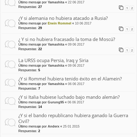
Último mensaje por
Yamashita
«
22 06 2017
Respuestas:
27
1
2
¿Y si alemania no hubiera atacado a Rusia?
Último mensaje por
Erwin Rommel
«
10 06 2017
Respuestas:
29
1
2
¿ Y si no hubiera fracasado la toma de Moscú?
Último mensaje por
Yamashita
«
09 06 2017
Respuestas:
22
1
2
La URSS ocupa Persia, Iraq y Siria
Último mensaje por
Yamashita
«
09 06 2017
Respuestas:
5
¿Y si Rommel hubiera tenido éxito en el Alamein?
Último mensaje por
Yamashita
«
06 06 2017
Respuestas:
7
¿Y si Italia hubiese luchado bajo mando alemán?
Último mensaje por
Gurung95
«
06 06 2017
Respuestas:
14
¿Y si el bando republicano hubiera ganado la Guerra
Civil?
Último mensaje por
Anderx
«
25 01 2015
Respuestas:
2