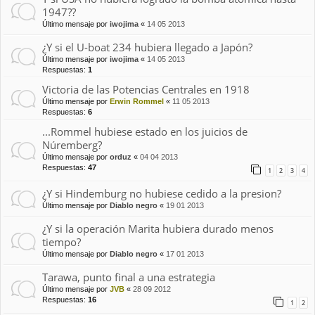
1947??
Último mensaje por
iwojima
«
14 05 2013
¿Y si el U-boat 234 hubiera llegado a Japón?
Último mensaje por
iwojima
«
14 05 2013
Respuestas:
1
Victoria de las Potencias Centrales en 1918
Último mensaje por
Erwin Rommel
«
11 05 2013
Respuestas:
6
...Rommel hubiese estado en los juicios de
Núremberg?
Último mensaje por
orduz
«
04 04 2013
Respuestas:
47
1
2
3
4
¿Y si Hindemburg no hubiese cedido a la presion?
Último mensaje por
Diablo negro
«
19 01 2013
¿Y si la operación Marita hubiera durado menos
tiempo?
Último mensaje por
Diablo negro
«
17 01 2013
Tarawa, punto final a una estrategia
Último mensaje por
JVB
«
28 09 2012
Respuestas:
16
1
2