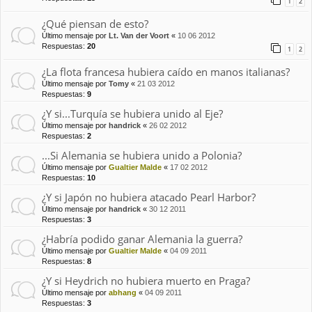
1
2
¿Qué piensan de esto?
Último mensaje por
Lt. Van der Voort
«
10 06 2012
Respuestas:
20
1
2
¿La flota francesa hubiera caído en manos italianas?
Último mensaje por
Tomy
«
21 03 2012
Respuestas:
9
¿Y si...Turquía se hubiera unido al Eje?
Último mensaje por
handrick
«
26 02 2012
Respuestas:
2
...Si Alemania se hubiera unido a Polonia?
Último mensaje por
Gualtier Malde
«
17 02 2012
Respuestas:
10
¿Y si Japón no hubiera atacado Pearl Harbor?
Último mensaje por
handrick
«
30 12 2011
Respuestas:
3
¿Habría podido ganar Alemania la guerra?
Último mensaje por
Gualtier Malde
«
04 09 2011
Respuestas:
8
¿Y si Heydrich no hubiera muerto en Praga?
Último mensaje por
abhang
«
04 09 2011
Respuestas:
3