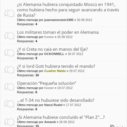
¿si Alemania hubiera conquistado Moscú en 1941,
como hubiera hecho para seguir avanzando a través
de Rusia?
Último mensaje por
juanrammstein1995
«
30 08 2012
Respuestas:
4
Los militares toman el poder en Alemania
Último mensaje por
homer
«
26 08 2012
Respuestas:
4
¿Y si Creta no caía en manos del Eje?
Último mensaje por
OCKONNELL
«
30 07 2012
Respuestas:
9
¿Y si lord Gott hubiera tenido el mando?
Último mensaje por
Gualtier Malde
«
29 07 2012
Respuestas:
10
Operación “Pequeña solución”
Último mensaje por
homer
«
19 07 2012
Respuestas:
6
...el T-34 no hubuiese sido desarollado?
Último mensaje por
Hansi Rudel
«
17 07 2012
Respuestas:
6
¿Si Alemania hubiese concluido el "Plan Z"...?
Último mensaje por
Amarok
«
26 06 2012
Respuestas:
15