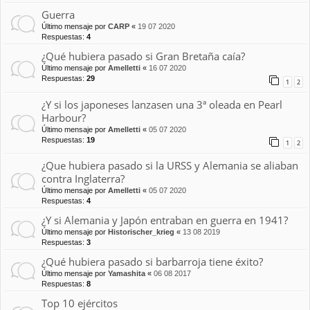
Guerra
Último mensaje por
CARP
«
19 07 2020
Respuestas:
4
¿Qué hubiera pasado si Gran Bretaña caía?
Último mensaje por
Amelletti
«
16 07 2020
Respuestas:
29
1
2
¿Y si los japoneses lanzasen una 3ª oleada en Pearl
Harbour?
Último mensaje por
Amelletti
«
05 07 2020
Respuestas:
19
1
2
¿Que hubiera pasado si la URSS y Alemania se aliaban
contra Inglaterra?
Último mensaje por
Amelletti
«
05 07 2020
Respuestas:
4
¿Y si Alemania y Japón entraban en guerra en 1941?
Último mensaje por
Historischer_krieg
«
13 08 2019
Respuestas:
3
¿Qué hubiera pasado si barbarroja tiene éxito?
Último mensaje por
Yamashita
«
06 08 2017
Respuestas:
8
Top 10 ejércitos