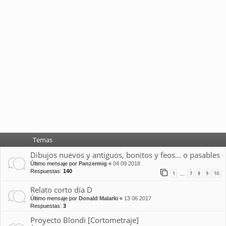
Temas
Dibujos nuevos y antiguos, bonitos y feos... o pasables
Último mensaje por
Panzermig
«
04 09 2018
Respuestas:
140
1
7
8
9
10
…
Relato corto día D
Último mensaje por
Donald Malarki
«
13 06 2017
Respuestas:
3
Proyecto Blondi [Cortometraje]