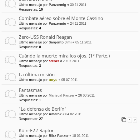
Último mensaje por
Panzermig
«
30 11 2011
Respuestas:
10
Combate aéreo sobre el Monte Cassino
Último mensaje por
Panzermig
«
24 11 2011
Respuestas:
4
Zero-USS Ronald Reagan
Último mensaje por
Sargento Jimi
«
05 11 2011
Respuestas:
8
Cuándo la muerte mira los ojos. (1º Parte.)
Último mensaje por
archer
«
20 07 2011
Respuestas:
3
La última misión
Último mensaje por
toryu
«
05 07 2011
Fantasmas
Último mensaje por
Mariscal Panzer
«
26 03 2011
Respuestas:
1
"La defensa de Berlín"
Último mensaje por
Amarok
«
04 02 2011
Respuestas:
27
1
2
Köln-F22 Raptor
Último mensaje por
Blitz Panzer
«
18 01 2011