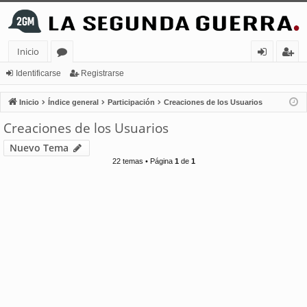
Inicio
or
de
eg
Identificarse
Registrarse
os
nt
ist
Inicio
Índice general
Participación
Creaciones de los Usuarios
ifi
ra
Creaciones de los Usuarios
ca
rs
Nuevo Tema
rs
e
22 temas • Página
1
de
1
e