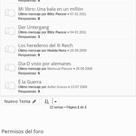
Respuestas:
8
Mi libro: Una bala en un millón
Último mensaje por
Blitz Panzer
«
07 01 2011
Respuestas:
8
Der Untergang
Último mensaje por
Blitz Panzer
«
04 01 2011
Respuestas:
3
Los herederos del III Reich
Último mensaje por
Hedda Hess
«
25 09 2009
Respuestas:
8
Dia-D visto por alemanes
Último mensaje por
Mariscal Panzer
«
25 09 2009
Respuestas:
6
É la Guerra
Último mensaje por
Adler Goess
«
13 07 2009
Respuestas:
9
Nuevo Tema
22 temas • Página
1
de
1
Permisos del foro