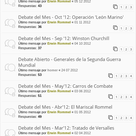
Último mensaje por
Erwin Rommel
«
05 12 2012
Respuestas:
43
1
2
3
Debate del Mes - Oct '12: Operación 'León Marino'
Último mensaje por
Erwin Rommel
«
01 11 2012
Respuestas:
36
1
2
3
Debate del Mes - Sep '12: Winston Churchill
Último mensaje por
Erwin Rommel
«
04 10 2012
Respuestas:
37
1
2
3
Debate Abierto - Generales de la Segunda Guerra
Mundial
Último mensaje por
homer
«
24 07 2012
Respuestas:
53
1
2
3
4
Debate del Mes - May'12: Carros de Combate
Último mensaje por
Erwin Rommel
«
03 06 2012
Respuestas:
51
1
2
3
4
Debate del Mes - Abr'12: El Mariscal Rommel
Último mensaje por
Erwin Rommel
«
01 05 2012
Respuestas:
49
1
2
3
4
Debate del Mes - Mar'12: Tratado de Versalles
Último mensaje por
Erwin Rommel
«
02 04 2012