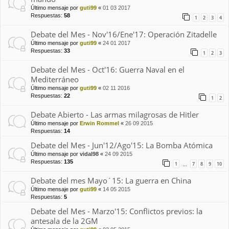
Último mensaje por
guti99
«
01 03 2017
Respuestas:
58
1
2
3
4
Debate del Mes - Nov'16/Ene'17: Operación Zitadelle
Último mensaje por
guti99
«
24 01 2017
Respuestas:
33
1
2
3
Debate del Mes - Oct'16: Guerra Naval en el
Mediterráneo
Último mensaje por
guti99
«
02 11 2016
Respuestas:
22
1
2
Debate Abierto - Las armas milagrosas de Hitler
Último mensaje por
Erwin Rommel
«
26 09 2015
Respuestas:
14
Debate del Mes - Jun'12/Ago'15: La Bomba Atómica
Último mensaje por
vidal98
«
24 09 2015
Respuestas:
135
1
7
8
9
10
…
Debate del mes Mayo´15: La guerra en China
Último mensaje por
guti99
«
14 05 2015
Respuestas:
5
Debate del Mes - Marzo'15: Conflictos previos: la
antesala de la 2GM