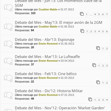
Debate del Mes - Jun'13: Los momentos clave de la
SGM
Último mensaje por
Gualtier Malde
«
01 07 2013
Respuestas:
103
1
4
5
6
7
…
Debate del Mes - May'13: El mejor avión de la 2GM
Último mensaje por
Gualtier Malde
«
01 06 2013
Respuestas:
84
1
2
3
4
5
6
Debate del Mes - Abr'13: Espionaje
Último mensaje por
Erwin Rommel
«
01 05 2013
Respuestas:
20
1
2
Debate del Mes - Mar'13: La Luftwaffe
Último mensaje por
Erwin Rommel
«
03 04 2013
Respuestas:
37
1
2
3
Debate del Mes - Feb'13: Cine bélico
Último mensaje por
Erwin Rommel
«
01 03 2013
Respuestas:
22
1
2
Debate del Mes - Dic'12: Historia Militar
Último mensaje por
Erwin Rommel
«
07 01 2013
Respuestas:
49
1
2
3
4
Debate del Mes - Nov'12: Operación 'Market Garden'