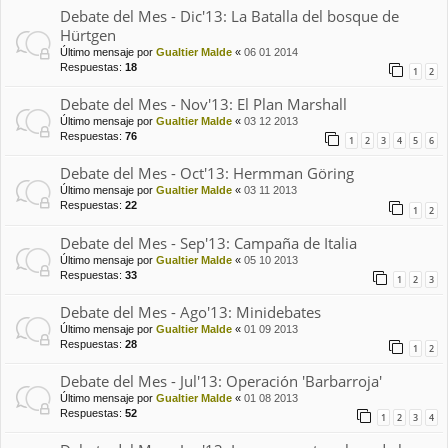
Debate del Mes - Dic'13: La Batalla del bosque de
Hürtgen
Último mensaje por
Gualtier Malde
«
06 01 2014
Respuestas:
18
1
2
Debate del Mes - Nov'13: El Plan Marshall
Último mensaje por
Gualtier Malde
«
03 12 2013
Respuestas:
76
1
2
3
4
5
6
Debate del Mes - Oct'13: Hermman Göring
Último mensaje por
Gualtier Malde
«
03 11 2013
Respuestas:
22
1
2
Debate del Mes - Sep'13: Campaña de Italia
Último mensaje por
Gualtier Malde
«
05 10 2013
Respuestas:
33
1
2
3
Debate del Mes - Ago'13: Minidebates
Último mensaje por
Gualtier Malde
«
01 09 2013
Respuestas:
28
1
2
Debate del Mes - Jul'13: Operación 'Barbarroja'
Último mensaje por
Gualtier Malde
«
01 08 2013
Respuestas:
52
1
2
3
4