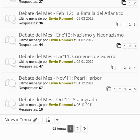
Respuestas:
27
1
2
Debate del Mes - Feb '12: La Batalla del Atlántico
Último mensaje por
Erwin Rommel
«
03 03 2012
Respuestas:
36
1
2
3
Debate del Mes - Ene'12: Nazismo y Neonazismo
Último mensaje por
Erwin Rommel
«
01 02 2012
Respuestas:
44
1
2
3
Debate del Mes - Dic'11: Crímenes de Guerra
Último mensaje por
Erwin Rommel
«
02 01 2012
Respuestas:
47
1
2
3
4
Debate del Mes - Nov'11: Pearl Harbor
Último mensaje por
Erwin Rommel
«
01 12 2011
Respuestas:
67
1
2
3
4
5
Debate del Mes - Oct'11: Stalingrado
Último mensaje por
Erwin Rommel
«
05 11 2011
Respuestas:
10
Nuevo Tema
2
1
Siguiente
52 temas