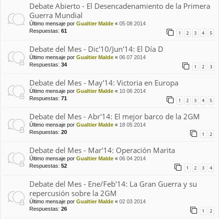
Debate Abierto - El Desencadenamiento de la Primera
Guerra Mundial
Último mensaje por
Gualtier Malde
«
05 08 2014
Respuestas:
61
1
2
3
4
5
Debate del Mes - Dic'10/Jun'14: El Día D
Último mensaje por
Gualtier Malde
«
06 07 2014
Respuestas:
34
1
2
3
Debate del Mes - May'14: Victoria en Europa
Último mensaje por
Gualtier Malde
«
10 06 2014
Respuestas:
71
1
2
3
4
5
Debate del Mes - Abr'14: El mejor barco de la 2GM
Último mensaje por
Gualtier Malde
«
18 05 2014
Respuestas:
20
1
2
Debate del Mes - Mar'14: Operación Marita
Último mensaje por
Gualtier Malde
«
06 04 2014
Respuestas:
52
1
2
3
4
Debate del Mes - Ene/Feb'14: La Gran Guerra y su
repercusión sobre la 2GM
Último mensaje por
Gualtier Malde
«
02 03 2014
Respuestas:
26
1
2