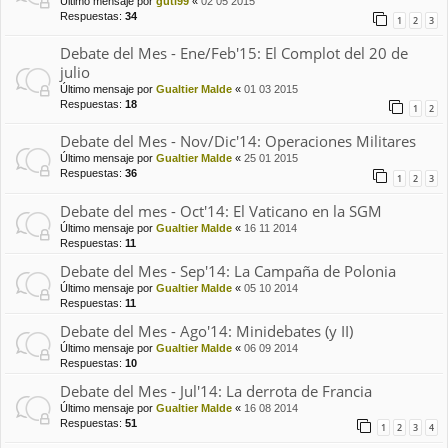
Último mensaje por
guti99
«
02 05 2015
Respuestas:
34
1
2
3
Debate del Mes - Ene/Feb'15: El Complot del 20 de
julio
Último mensaje por
Gualtier Malde
«
01 03 2015
Respuestas:
18
1
2
Debate del Mes - Nov/Dic'14: Operaciones Militares
Último mensaje por
Gualtier Malde
«
25 01 2015
Respuestas:
36
1
2
3
Debate del mes - Oct'14: El Vaticano en la SGM
Último mensaje por
Gualtier Malde
«
16 11 2014
Respuestas:
11
Debate del Mes - Sep'14: La Campaña de Polonia
Último mensaje por
Gualtier Malde
«
05 10 2014
Respuestas:
11
Debate del Mes - Ago'14: Minidebates (y II)
Último mensaje por
Gualtier Malde
«
06 09 2014
Respuestas:
10
Debate del Mes - Jul'14: La derrota de Francia
Último mensaje por
Gualtier Malde
«
16 08 2014
Respuestas:
51
1
2
3
4