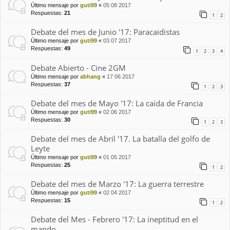
Último mensaje por
guti99
«
05 08 2017
Respuestas:
21
1
2
Debate del mes de Junio '17: Paracaidistas
Último mensaje por
guti99
«
03 07 2017
Respuestas:
49
1
2
3
4
Debate Abierto - Cine 2GM
Último mensaje por
abhang
«
17 06 2017
Respuestas:
37
1
2
3
Debate del mes de Mayo '17: La caída de Francia
Último mensaje por
guti99
«
02 06 2017
Respuestas:
30
1
2
3
Debate del mes de Abril '17. La batalla del golfo de
Leyte
Último mensaje por
guti99
«
01 05 2017
Respuestas:
25
1
2
Debate del mes de Marzo '17: La guerra terrestre
Último mensaje por
guti99
«
02 04 2017
Respuestas:
15
1
2
Debate del Mes - Febrero '17: La ineptitud en el
mando