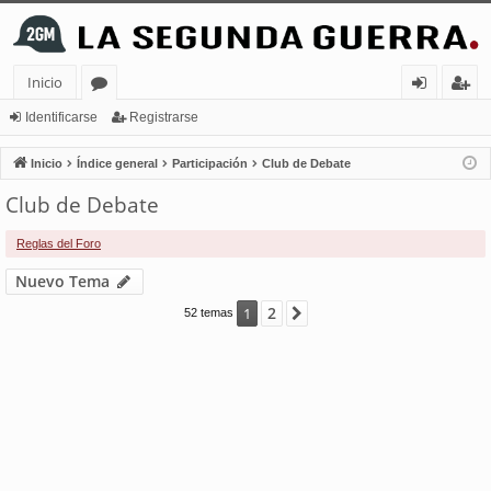
Inicio
or
de
eg
Identificarse
Registrarse
os
nt
ist
Inicio
Índice general
Participación
Club de Debate
ifi
ra
Club de Debate
ca
rs
Reglas del Foro
rs
e
Nuevo Tema
e
2
1
Siguiente
52 temas