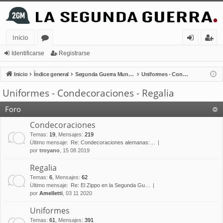
Inicio
or
de
eg
Identificarse
Registrarse
os
nt
ist
Inicio
Índice general
Segunda Guerra Mundial
Uniformes - Condecoraciones - Regalia
ifi
ra
Uniformes - Condecoraciones - Regalia
ca
rs
Foro
rs
e
Condecoraciones
e
Temas
:
19
,
Mensajes
:
219
Último mensaje:
Re: Condecoraciones alemanas:…
por
troyano
, 15 08 2019
Regalia
Temas
:
6
,
Mensajes
:
62
Último mensaje:
Re: El Zippo en la Segunda Gu…
por
Amelletti
, 03 11 2020
Uniformes
Temas
:
61
,
Mensajes
:
391