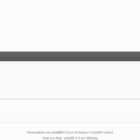
Desarrollado por
phpBB
® Forum Software © phpBB Limited
Style por
Arty
- phpBB 3.3 por MrGaby