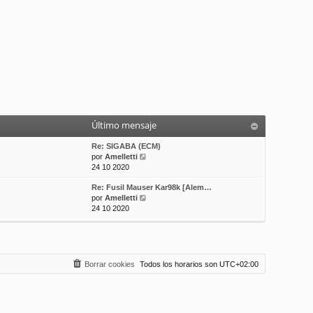
Último mensaje
Re: SIGABA (ECM)
V
por
Amelletti
e
24 10 2020
r
Re: Fusil Mauser Kar98k [Alem…
ú
V
por
Amelletti
l
e
24 10 2020
t
r
i
ú
m
l
o
t
m
i
e
Borrar cookies
Todos los horarios son
UTC+02:00
m
n
o
s
m
a
e
j
n