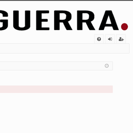
FA
de
eg
Q
nt
ist
ifi
ra
ca
rs
rs
e
e