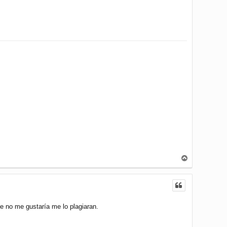
A
r
r
i
b
a
e no me gustaría me lo plagiaran.