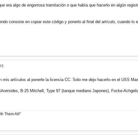
e era algo de engorrosa tramitación o que había que hacerlo en algún regist
do consiste en copiar este código y ponerlo al final del artículo, cuando lo 
os
mis artículos al ponerle la licencia CC. Solo me dejo hacerlo en el USS Mas
ersides, B-25 Mitchell, Type 97 (tanque mediano Japones), Focke-Achgelis F
h Them All!”