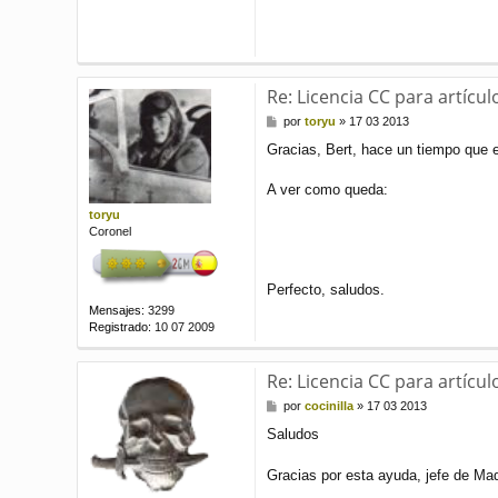
Re: Licencia CC para artícul
M
por
toryu
»
17 03 2013
e
Gracias, Bert, hace un tiempo que e
n
s
a
A ver como queda:
j
toryu
e
Coronel
Perfecto, saludos.
Mensajes:
3299
Registrado:
10 07 2009
Re: Licencia CC para artícul
M
por
cocinilla
»
17 03 2013
e
Saludos
n
s
a
Gracias por esta ayuda, jefe de M
j