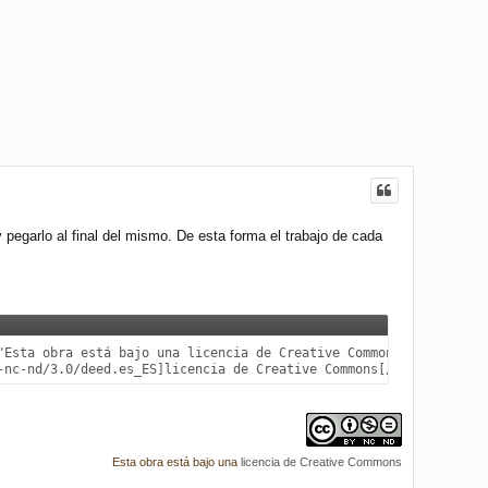
 pegarlo al final del mismo. De esta forma el trabajo de cada
"Esta obra está bajo una licencia de Creative Commons"]http://i.c
-nc-nd/3.0/deed.es_ES]licencia de Creative Commons[/url][/color]
Esta obra está bajo una
licencia de Creative Commons