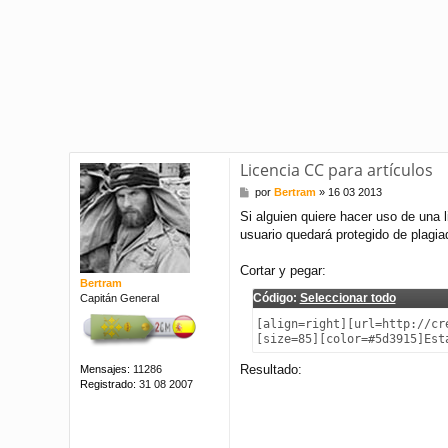
Licencia CC para artículos
M
por
Bertram
»
16 03 2013
e
Si alguien quiere hacer uso de una 
n
usuario quedará protegido de plagia
s
a
j
Cortar y pegar:
e
Bertram
Código:
Seleccionar todo
Capitán General
[align=right][url=http://cr
[size=85][color=#5d3915]Est
Resultado:
Mensajes:
11286
Registrado:
31 08 2007