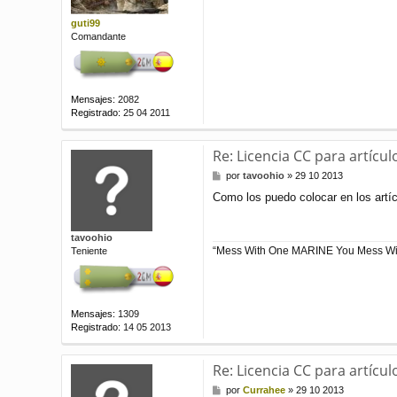
j
e
guti99
Comandante
Mensajes:
2082
Registrado:
25 04 2011
Re: Licencia CC para artícul
M
por
tavoohio
»
29 10 2013
e
Como los puedo colocar en los artíc
n
s
a
tavoohio
j
“Mess With One MARINE You Mess Wit
Teniente
e
Mensajes:
1309
Registrado:
14 05 2013
Re: Licencia CC para artícul
M
por
Currahee
»
29 10 2013