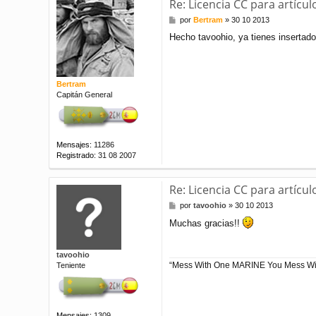
Re: Licencia CC para artícul
M
por
Bertram
»
30 10 2013
e
Hecho tavoohio, ya tienes insertado
n
s
a
j
e
Bertram
Capitán General
Mensajes:
11286
Registrado:
31 08 2007
Re: Licencia CC para artícul
M
por
tavoohio
»
30 10 2013
e
Muchas gracias!!
n
s
a
tavoohio
j
“Mess With One MARINE You Mess Wit
Teniente
e
Mensajes:
1309