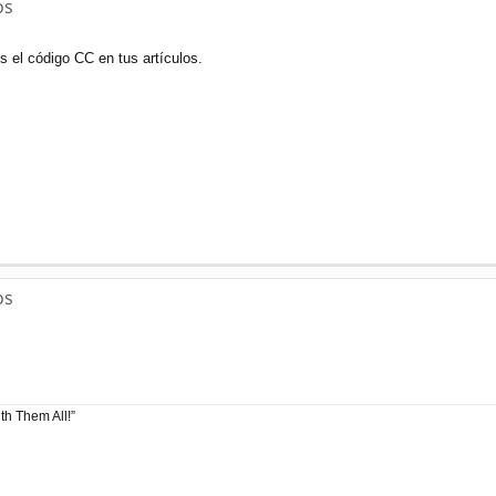
os
s el código CC en tus artículos.
os
h Them All!”