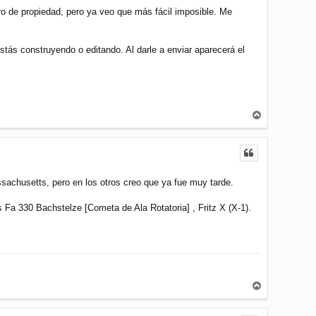
a
ro de propiedad, pero ya veo que más fácil imposible. Me
estás construyendo o editando. Al darle a enviar aparecerá el
A
r
r
i
b
a
sachusetts, pero en los otros creo que ya fue muy tarde.
a 330 Bachstelze [Cometa de Ala Rotatoria] , Fritz X (X-1).
A
r
r