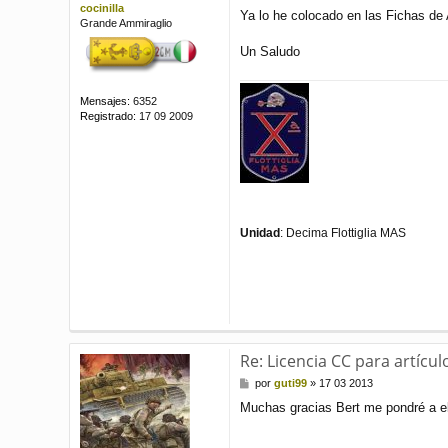
e
cocinilla
Ya lo he colocado en las Fichas de
Grande Ammiraglio
Un Saludo
Mensajes:
6352
Registrado:
17 09 2009
Unidad
: Decima Flottiglia MAS
Re: Licencia CC para artícul
M
por
guti99
»
17 03 2013
e
Muchas gracias Bert me pondré a el
n
s
a