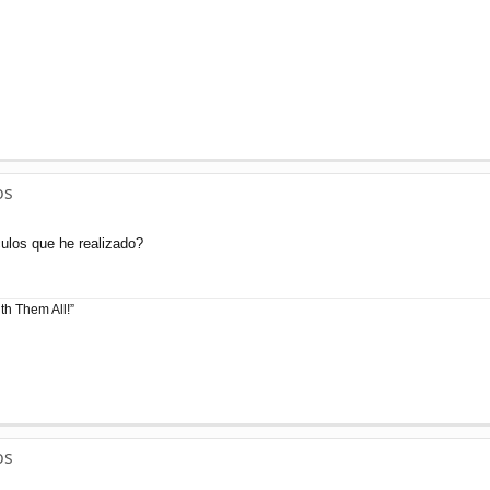
os
ulos que he realizado?
h Them All!”
os