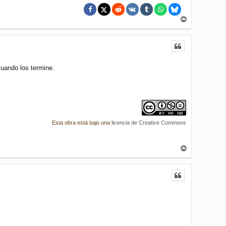
A
r
r
i
b
a
cuando los termine.
Esta obra está bajo una
licencia de Creative Commons
A
r
r
i
b
a