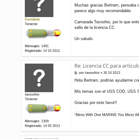
e
Muchas gracias Bertram, pensaba qu
n
parece algo muy recomendable.
s
a
Currahee
j
Camarada Tavoohio, por lo que entien
Teniente
e
sello de la licencia CC.
Un saludo.
Mensajes:
1481
Registrado:
14 10 2012
Re: Licencia CC para artícul
M
por
tavoohio
»
30 10 2013
e
Hola Bertram, podrías ayudarme con 
n
s
a
Mis temas son el USS COD, USS Silv
tavoohio
j
Teniente
e
Gracias por este favor!!
“Mess With One MARINE You Mess Wit
Mensajes:
1309
Registrado:
14 05 2013