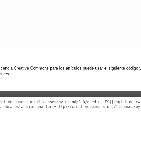
licencia Creative Commons para los artículos puede usar el siguiente código y
dores.
eativecommons.org/licenses/by-nc-nd/3.0/deed.es_ES][imglnk desc=
a obra está bajo una [url=http://creativecommons.org/licenses/by