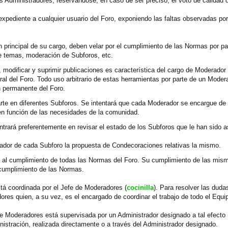
s Administradores, reservándose, en caso de ser preciso, el voto de calidad 
xpediente a cualquier usuario del Foro, exponiendo las faltas observadas po
principal de su cargo, deben velar por el cumplimiento de las Normas por par
de temas, moderación de Subforos, etc.
, modificar y suprimir publicaciones es característica del cargo de Moderador
al del Foro. Todo uso arbitrario de estas herramientas por parte de un Moder
n permanente del Foro.
rte en diferentes Subforos. Se intentará que cada Moderador se encargue de 
en función de las necesidades de la comunidad.
trará preferentemente en revisar el estado de los Subforos que le han sido 
ador de cada Subforo la propuesta de Condecoraciones relativas la mismo.
al cumplimiento de todas las Normas del Foro. Su cumplimiento de las mismas
cumplimiento de las Normas.
tá coordinada por el Jefe de Moderadores (
cocinilla
). Para resolver las dud
dores quien, a su vez, es el encargado de coordinar el trabajo de todo el Equ
de Moderadores está supervisada por un Administrador designado a tal efecto 
nistración, realizada directamente o a través del Administrador designado.