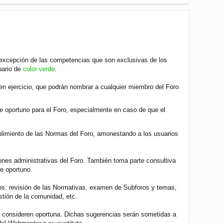
r
r
i
b
a
a excepción de las competencias que son exclusivas de los
uario de
color verde
.
n ejercicio, que podrán nombrar a cualquier miembro del Foro
e oportuno para el Foro, especialmente en caso de que el
mplimiento de las Normas del Foro, amonestando a los usuarios
iones administrativas del Foro. También toma parte consultiva
e oportuno.
ios: revisión de las Normativas, examen de Subforos y temas,
tión de la comunidad, etc.
e consideren oportuna. Dichas sugerencias serán sometidas a