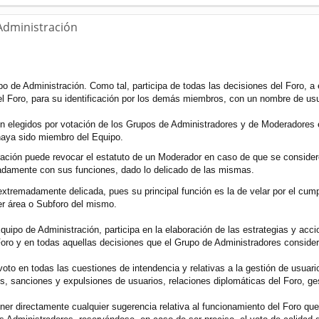
 Administración
po de Administración. Como tal, participa de todas las decisiones del Foro, 
el Foro, para su identificación por los demás miembros, con un nombre de us
n elegidos por votación de los Grupos de Administradores y de Moderadores e
haya sido miembro del Equipo.
ración puede revocar el estatuto de un Moderador en caso de que se consider
amente con sus funciones, dado lo delicado de las mismas.
extremadamente delicada, pues su principal función es la de velar por el cu
er área o Subforo del mismo.
quipo de Administración, participa en la elaboración de las estrategias y acc
Foro y en todas aquellas decisiones que el Grupo de Administradores consider
oto en todas las cuestiones de intendencia y relativas a la gestión de usuar
, sanciones y expulsiones de usuarios, relaciones diplomáticas del Foro, ges
er directamente cualquier sugerencia relativa al funcionamiento del Foro qu