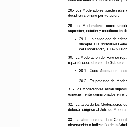
votación entre los Moderadores y lo
28.- Los Moderadores pueden abrir e
decidirán siempre por votación.
29.- Los Moderadores, como función 
supresión, edición y modificación 
29.1.- La capacidad de editar
siempre a la Normativa Gener
del Moderador y su expulsió
30.- La Moderación del Foro se repa
repartiéndose el resto de Subforos 
30.1.- Cada Moderador se cen
30.2.- Es potestad del Moder
31.- Los Moderadores están sujetos 
especialmente comisionados en el 
32.- La tarea de los Moderadores es
deberán dirigirse al Jefe de Modera
33.- La labor conjunta de el Grupo 
observación o indicación de la Admi