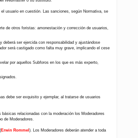
del
Webmaster
o su sustituto.
r el usuario en cuestión. Las sanciones, según Normativa, se
te de otros foristas: amonestación y corrección de usuarios,
 y deberá ser ejercida con responsabilidad y ajustándose
ador será castigado como falta muy grave, implicando el cese
velar por aquellos Subforos en los que es más experto,
asignados.
 debe ser exquisito y ejemplar, al tratarse de usuarios
as básicas relacionadas con la moderación los Moderadores
ipo de Moderadores.
(
Erwin Rommel
). Los Moderadores deberán atender a toda