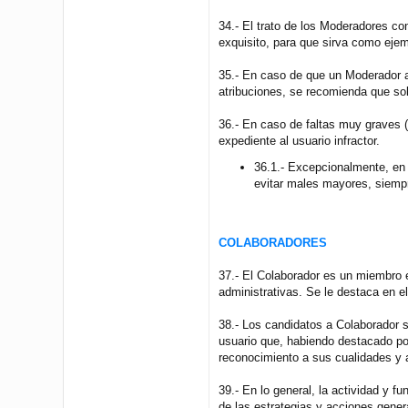
34.- El trato de los Moderadores co
exquisito, para que sirva como ejem
35.- En caso de que un Moderador ap
atribuciones, se recomienda que soli
36.- En caso de faltas muy graves (
expediente al usuario infractor.
36.1.- Excepcionalmente, en c
evitar males mayores, siemp
COLABORADORES
37.- El Colaborador es un miembro e
administrativas. Se le destaca en e
38.- Los candidatos a Colaborador s
usuario que, habiendo destacado por
reconocimiento a sus cualidades y 
39.- En lo general, la actividad y 
de las estrategias y acciones gener