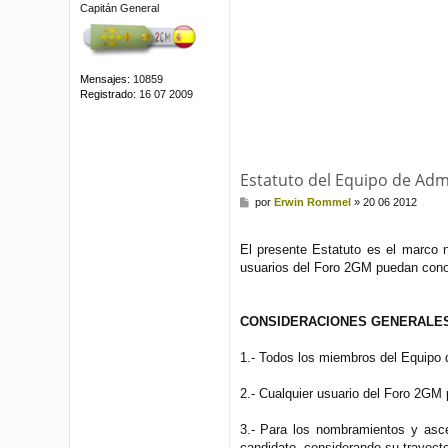
Capitán General
Mensajes:
10859
Registrado:
16 07 2009
Estatuto del Equipo de Adm
M
por
Erwin Rommel
»
20 06 2012
e
n
s
El presente Estatuto es el marco 
a
usuarios del Foro 2GM puedan conoc
j
e
CONSIDERACIONES GENERALES
1.- Todos los miembros del Equipo 
2.- Cualquier usuario del Foro 2GM
3.- Para los nombramientos y asce
candidato, considerando su trayector