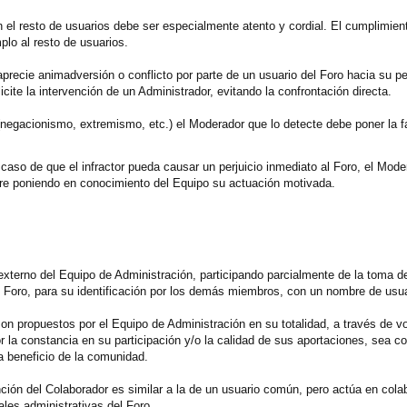
n el resto de usuarios debe ser especialmente atento y cordial. El cumplimie
plo al resto de usuarios.
recie animadversión o conflicto por parte de un usuario del Foro hacia su pe
cite la intervención de un Administrador, evitando la confrontación directa.
negacionismo, extremismo, etc.) el Moderador que lo detecte debe poner la f
aso de que el infractor pueda causar un perjuicio inmediato al Foro, el Mode
re poniendo en conocimiento del Equipo su actuación motivada.
xterno del Equipo de Administración, participando parcialmente de la toma de
l Foro, para su identificación por los demás miembros, con un nombre de usu
on propuestos por el Equipo de Administración en su totalidad, a través de 
 la constancia en su participación y/o la calidad de sus aportaciones, sea c
a beneficio de la comunidad.
función del Colaborador es similar a la de un usuario común, pero actúa en co
ales administrativas del Foro.