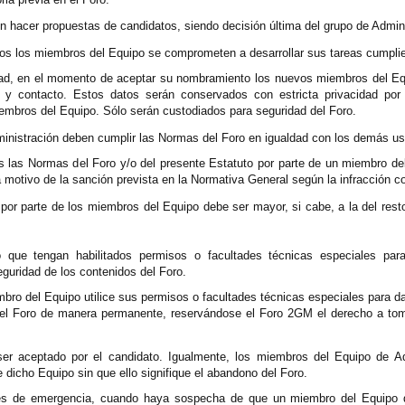
 hacer propuestas de candidatos, siendo decisión última del grupo de Admini
odos los miembros del Equipo se comprometen a desarrollar sus tareas cumplie
dad, en el momento de aceptar su nombramiento los nuevos miembros del Eq
n y contacto. Estos datos serán conservados con estricta privacidad por
embros del Equipo. Sólo serán custodiados para seguridad del Foro.
inistración deben cumplir las Normas del Foro en igualdad con los demás us
las las Normas del Foro y/o del presente Estatuto por parte de un miembro 
á motivo de la sanción prevista en la Normativa General según la infracción c
 por parte de los miembros del Equipo debe ser mayor, si cabe, a la del re
 que tengan habilitados permisos o facultades técnicas especiales para
eguridad de los contenidos del Foro.
ro del Equipo utilice sus permisos o facultades técnicas especiales para dañ
l Foro de manera permanente, reservándose el Foro 2GM el derecho a tomar
er aceptado por el candidato. Igualmente, los miembros del Equipo de Ad
e dicho Equipo sin que ello signifique el abandono del Foro.
es de emergencia, cuando haya sospecha de que un miembro del Equipo d