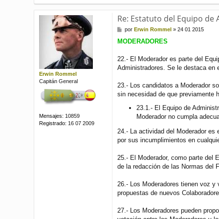
Re: Estatuto del Equipo de
M
por
Erwin Rommel
»
24 01 2015
e
MODERADORES
n
s
a
22.- El Moderador es parte del Equi
j
Administradores. Se le destaca en 
e
Erwin Rommel
Capitán General
23.- Los candidatos a Moderador so
sin necesidad de que previamente 
23.1.- El Equipo de Administ
Mensajes:
10859
Moderador no cumpla adecuad
Registrado:
16 07 2009
24.- La actividad del Moderador es 
por sus incumplimientos en cualqui
25.- El Moderador, como parte del E
de la redacción de las Normas del 
26.- Los Moderadores tienen voz y v
propuestas de nuevos Colaboradores
27.- Los Moderadores pueden propon