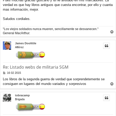
Pues muchas gracias guscano y la he anotado en mis marcadores. La
n
verdad es que hay libros antiguos que cuesta encontrar, por ello y cuanta
s
a
mas información, mejor.
j
e
Saludos cordiales.
"Los viejos soldados nunca mueren, sencillamente se desvanecen."
General MacArthur.
r
r
James Doolittle
i
Alférez
b
a
Re: Listado webs de militaria SGM
M
16 02 2015
e
Los libros de la segunda guerra de verdad que sorprendetemente se
n
consiguen en lugares del mundo variados y sorpresivos
s
r
a
j
r
tobracamp
e
i
Brigada
b
a