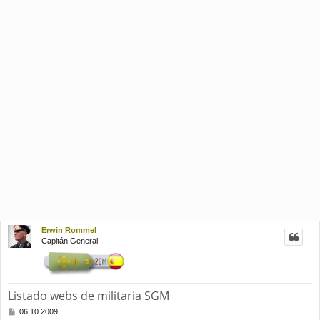
Erwin Rommel
Capitán General
Listado webs de militaria SGM
M
06 10 2009