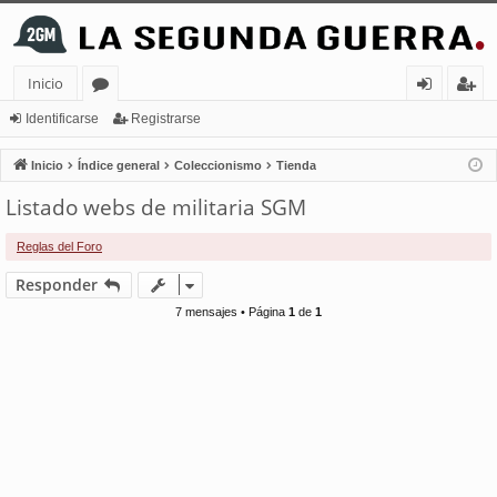
Inicio
or
de
eg
Identificarse
Registrarse
os
nt
ist
Inicio
Índice general
Coleccionismo
Tienda
ifi
ra
Listado webs de militaria SGM
ca
rs
Reglas del Foro
rs
e
Responder
e
7 mensajes • Página
1
de
1