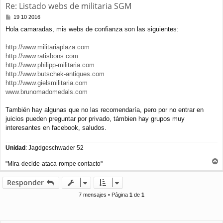
Re: Listado webs de militaria SGM
M
19 10 2016
e
Hola camaradas, mis webs de confianza son las siguientes:
n
s
a
http://www.militariaplaza.com
j
http://www.ratisbons.com
e
http://www.philipp-militaria.com
http://www.butschek-antiques.com
http://www.gielsmilitaria.com
www.brunomadomedals.com
También hay algunas que no las recomendaría, pero por no entrar en
juicios pueden preguntar por privado, támbien hay grupos muy
interesantes en facebook, saludos.
Unidad
: Jagdgeschwader 52
"Mira-decide-ataca-rompe contacto"
r
r
Responder
i
b
7 mensajes • Página
1
de
1
a