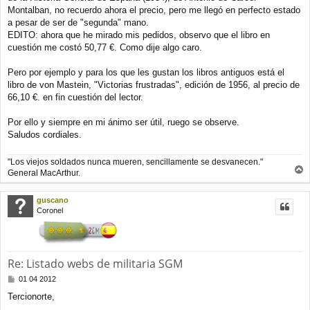
Montalban, no recuerdo ahora el precio, pero me llegó en perfecto estado
a pesar de ser de "segunda" mano.
EDITO: ahora que he mirado mis pedidos, observo que el libro en
cuestión me costó 50,77 €. Como dije algo caro.
Pero por ejemplo y para los que les gustan los libros antiguos está el
libro de von Mastein, "Victorias frustradas", edición de 1956, al precio de
66,10 €. en fin cuestión del lector.
Por ello y siempre en mi ánimo ser útil, ruego se observe.
Saludos cordiales.
"Los viejos soldados nunca mueren, sencillamente se desvanecen."
General MacArthur.
r
r
guscano
i
Coronel
b
a
Re: Listado webs de militaria SGM
M
01 04 2012
e
Tercionorte,
n
s