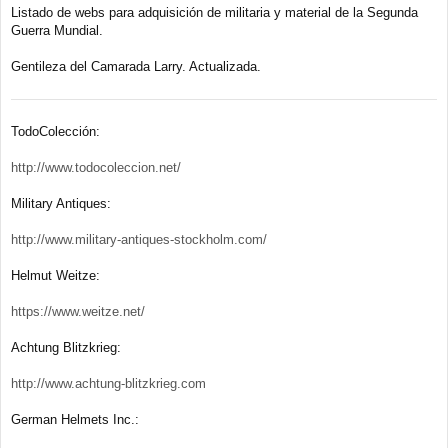
e
Listado de webs para adquisición de militaria y material de la Segunda
n
Guerra Mundial.
s
a
j
Gentileza del Camarada Larry. Actualizada.
e
TodoColección:
http://www.todocoleccion.net/
Military Antiques:
http://www.military-antiques-stockholm.com/
Helmut Weitze:
https://www.weitze.net/
Achtung Blitzkrieg:
http://www.achtung-blitzkrieg.com
German Helmets Inc.: