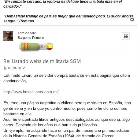
"En combate cercano, la victoria es del que tiene una bala más en el
e
cargador."
"Demasiado trabajo de pala es mejor que demasiado poco. El sudor ahorra
sangre." Rommel
r
r
Tercionorte
i
Sargento Primero
b
a
Re: Listado webs de militaria SGM
M
01 04 2012
e
Estimado Erwin, un servidor compra bastante en ésta página que cito a
n
continuación,
s
a
j
http://www.buscalibros.com.es/
e
Es, creo una página argentina o chilena pero que sirven en España, son
gente seria y en la que yo confío mucho, pues como he dicho compro
bastante en ella.
Aquí he encontrado libros antiguos descatalogados aunque eso si, algo
caros. Depende de los años que han sido publicados.
Un ejemplo, he adquirido hace un un par de meses una primera edición
de la Historia General de España (1934), de Antonio de Carcer