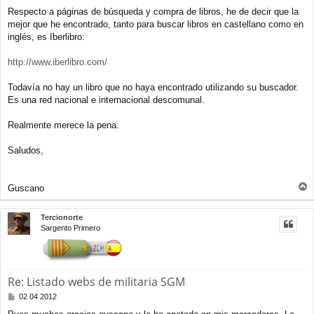
a
Respecto a páginas de búsqueda y compra de libros, he de decir que la
j
mejor que he encontrado, tanto para buscar libros en castellano como en
e
inglés, es Iberlibro:
http://www.iberlibro.com/
Todavía no hay un libro que no haya encontrado utilizando su buscador.
Es una red nacional e internacional descomunal.
Realmente merece la pena.
Saludos,
Guscano
r
r
Tercionorte
i
Sargento Primero
b
a
Re: Listado webs de militaria SGM
M
02 04 2012
e