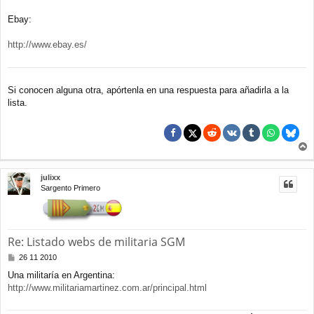
Ebay:
http://www.ebay.es/
Si conocen alguna otra, apórtenla en una respuesta para añadirla a la
lista.
r
r
julixx
i
Sargento Primero
b
a
Re: Listado webs de militaria SGM
M
26 11 2010
e
Una militaría en Argentina:
n
http://www.militariamartinez.com.ar/principal.html
s
a
j