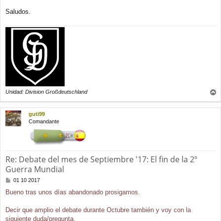
Saludos.
Unidad: Division Großdeutschland
r
r
guti99
i
Comandante
b
a
Re: Debate del mes de Septiembre '17: El fin de la 2º
Guerra Mundial
M
01 10 2017
e
Bueno tras unos días abandonado prosigamos.
n
s
a
Decir que amplio el debate durante Octubre también y voy con la
j
siguiente duda/pregunta.