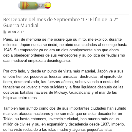
a
Re: Debate del mes de Septiembre '17: El fin de la 2º
Guerra Mundial
M
01 09 2017
e
Pues, así de memoria se me ocurre que su mito, me explico, durante
n
milenios, Japón nunca se rindió, no abrió sus ciudades al enemigo hasta
s
a
1945. Su emperador ya no era un dios omnipresente sino que ahora
j
debía obedecer órdenes de sus vencedores y su política de feudalismo
e
casi medieval empieza a desintegrarse.
Por otro lado, y desde un punto de vista más material, Japón ve a sus,
en otro tiempo, poderosas fuerzas armadas, destruidas, el ejército de
tierra, desmoralizado, las fuerzas aéreas, sobreviviendo a costa del
fanatismo de jovencisimos suicidas y la flota liquidada después de las
costosas batallas navales de Midway, Guadalcanal y el mar de las
Filipinas entre otras.
También han sufrido como dos de sus importantes ciudades han sufrido
masivos ataques nucleares y no son más que un solar decadente, en
Tokio, su hasta entonces, invencible ciudad, han muerto más de un
millón de civiles y su, en expansión y decadencia desde 1937, imperio,
se ha visto reducido a las islas madre y algunas pequeñas islas