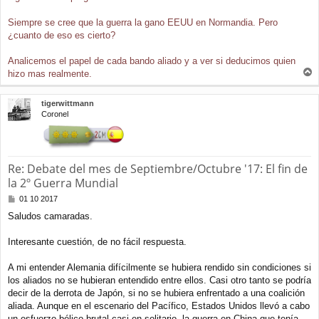
e
Siempre se cree que la guerra la gano EEUU en Normandia. Pero
¿cuanto de eso es cierto?
Analicemos el papel de cada bando aliado y a ver si deducimos quien
hizo mas realmente.
r
r
tigerwittmann
i
Coronel
b
a
Re: Debate del mes de Septiembre/Octubre '17: El fin de
la 2º Guerra Mundial
M
01 10 2017
e
Saludos camaradas.
n
s
a
Interesante cuestión, de no fácil respuesta.
j
e
A mi entender Alemania difícilmente se hubiera rendido sin condiciones si
los aliados no se hubieran entendido entre ellos. Casi otro tanto se podría
decir de la derrota de Japón, si no se hubiera enfrentado a una coalición
aliada. Aunque en el escenario del Pacífico, Estados Unidos llevó a cabo
un esfuerzo bélico brutal casi en solitario, la guerra en China que tenía