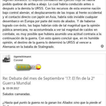
podido quebrar de arriba a abajo. Lo cual habría conducido antes o
después a la derrota la URSS. Con los recursos de esta enorme nación
bajo control alemán, el desplazamiento de las tropas al frente occidental
y el contacto directo con japón en Asia, habría sido inviable cualquier
desembarco en Europa por parte del resto de aliados. Y de haberse
logrado con éxito, las bajas habrían sido de tal magnitud que la opinión
pública americana, no acostumbrada a ver tal magnitud de caídos en
combate, es muy posible que hubiera asumido una actitud contraria a la
continuación de la guerra. Con esto quiero concluir que, en mi humilde
opinión, el destino de la guerra lo determinó la URSS al vencer a
Alemania en la batalla de Stalingrado.
r
r
tigerwittmann
i
Coronel
b
a
Re: Debate del mes de Septiembre '17: El fin de la 2º
Guerra Mundial
M
03 09 2017
e
Saludos camaradas.
n
s
a
¿Hasta qué punto la guerra no la ganan los Aliados sino que la pierde el
j