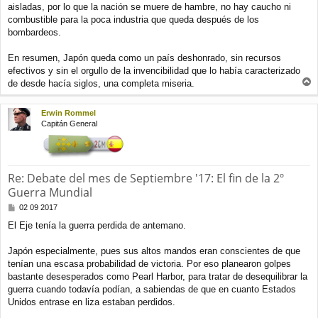
aisladas, por lo que la nación se muere de hambre, no hay caucho ni
combustible para la poca industria que queda después de los
bombardeos.
En resumen, Japón queda como un país deshonrado, sin recursos
efectivos y sin el orgullo de la invencibilidad que lo había caracterizado
de desde hacía siglos, una completa miseria.
r
r
Erwin Rommel
i
Capitán General
b
a
Re: Debate del mes de Septiembre '17: El fin de la 2º
Guerra Mundial
M
02 09 2017
e
El Eje tenía la guerra perdida de antemano.
n
s
a
Japón especialmente, pues sus altos mandos eran conscientes de que
j
tenían una escasa probabilidad de victoria. Por eso planearon golpes
e
bastante desesperados como Pearl Harbor, para tratar de desequilibrar la
guerra cuando todavía podían, a sabiendas de que en cuanto Estados
Unidos entrase en liza estaban perdidos.