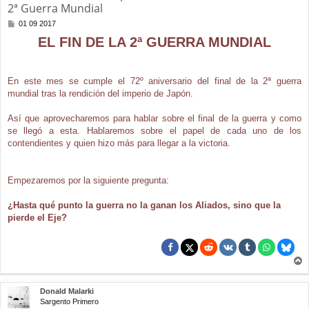
2ª Guerra Mundial
M
01 09 2017
e
EL FIN DE LA 2ª GUERRA MUNDIAL
n
s
a
j
En este mes se cumple el 72º aniversario del final de la 2ª guerra
e
mundial tras la rendición del imperio de Japón.
Así que aprovecharemos para hablar sobre el final de la guerra y como
se llegó a esta. Hablaremos sobre el papel de cada uno de los
contendientes y quien hizo más para llegar a la victoria.
Empezaremos por la siguiente pregunta:
¿Hasta qué punto la guerra no la ganan los Aliados, sino que la
pierde el Eje?
r
r
Donald Malarki
i
Sargento Primero
b