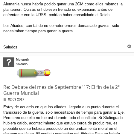
Alemania nunca habría podido ganar una 2GM como ellos mismos la
plantearon. Quizás si hubiesen frenado su expansión, antes de
enfrentarse con la URSS, podrían haber consolidado el Reich.
Los Aliados, con tal de no cometer errores demasiado graves, sólo
necesitaban tiempo para ganar la guerra.
Saludos
r
r
Morgoth
i
Soldado
b
a
Re: Debate del mes de Septiembre '17: El fin de la 2º
Guerra Mundial
M
02 09 2017
e
Estoy de acuerdo en que los aliados, llegado a un punto durante el
n
transcurso de la guerra, solo necesitaban de tiempo para ganar al Eje.
s
a
Pero creo que ello no fue así durante todo el conflicto. Si Stalingrado
j
hubiera caído, acontecimiento que estuvo cerca de producirse, es
e
probable que se hubiera producido un derrumbamiento moral en el
régimen soviético. El espíritu combativo del Ejército Rojo se habría