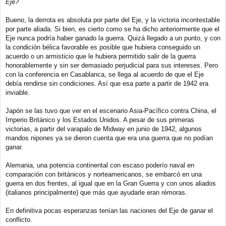
Eje?
e
Bueno, la derrota es absoluta por parte del Eje, y la victoria incontestable
por parte aliada. Si bien, es cierto como se ha dicho anteriormente que el
Eje nunca podría haber ganado la guerra. Quizá llegado a un punto, y con
la condición bélica favorable es posible que hubiera conseguido un
acuerdo o un armisticio que le hubiera permitido salir de la guerra
honorablemente y sin ser demasiado perjudicial para sus intereses. Pero
con la conferencia en Casablanca, se llega al acuerdo de que el Eje
debía rendirse sin condiciones. Así que esa parte a partir de 1942 era
inviable.
Japón se las tuvo que ver en el escenario Asia-Pacífico contra China, el
Imperio Británico y los Estados Unidos. A pesar de sus primeras
victorias, a partir del varapalo de Midway en junio de 1942, algunos
mandos nipones ya se dieron cuenta que era una guerra que no podían
ganar.
Alemania, una potencia continental con escaso poderío naval en
comparación con británicos y norteamericanos, se embarcó en una
guerra en dos frentes, al igual que en la Gran Guerra y con unos aliados
(italianos principalmente) que más que ayudarle eran rémoras.
En definitiva pocas esperanzas tenían las naciones del Eje de ganar el
conflicto.