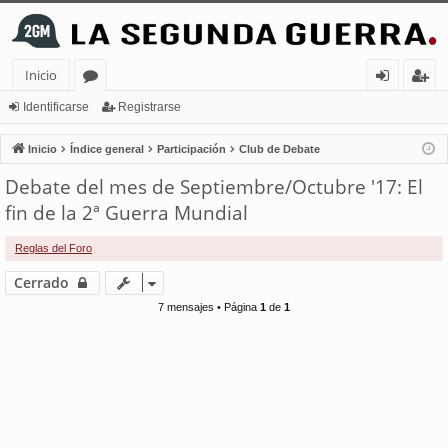
Inicio
or
de
eg
Identificarse
Registrarse
os
nt
ist
Inicio
Índice general
Participación
Club de Debate
ifi
ra
Debate del mes de Septiembre/Octubre '17: El
ca
rs
fin de la 2ª Guerra Mundial
rs
e
Reglas del Foro
e
Cerrado
7 mensajes • Página
1
de
1