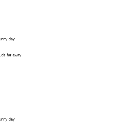
sunny day
ouds far away
sunny day