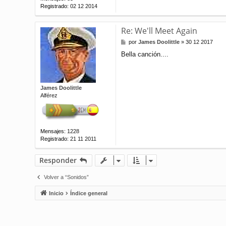
Registrado:
02 12 2014
Re: We'll Meet Again
M
por
James Doolittle
»
30 12 2017
e
Bella canción....
n
s
a
j
e
James Doolittle
Alférez
Mensajes:
1228
Registrado:
21 11 2011
Responder
Volver a “Sonidos”
Inicio
Índice general