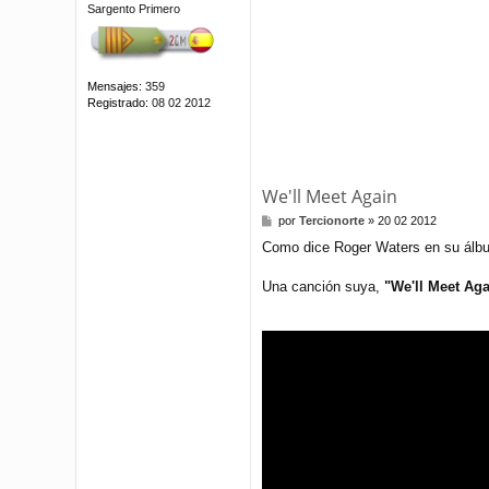
Sargento Primero
Mensajes:
359
Registrado:
08 02 2012
We'll Meet Again
M
por
Tercionorte
»
20 02 2012
e
Como dice Roger Waters en su álbum
n
s
a
Una canción suya,
"We'll Meet Aga
j
e