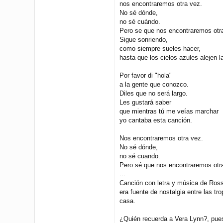
nos encontraremos otra vez.
No sé dónde,
no sé cuándo.
Pero se que nos encontraremos otra
Sigue sonriendo,
como siempre sueles hacer,
hasta que los cielos azules alejen 
Por favor di "hola"
a la gente que conozco.
Diles que no será largo.
Les gustará saber
que mientras tú me veías marchar
yo cantaba esta canción.
Nos encontraremos otra vez.
No sé dónde,
no sé cuando.
Pero sé que nos encontraremos otra
...
Canción con letra y música de Ross
era fuente de nostalgia entre las t
casa.
¿Quién recuerda a Vera Lynn?, pues 