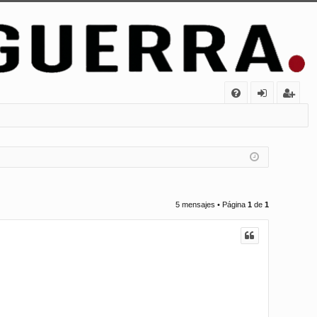
FA
de
eg
Q
nt
ist
ifi
ra
ca
rs
rs
e
5 mensajes • Página
1
de
1
e