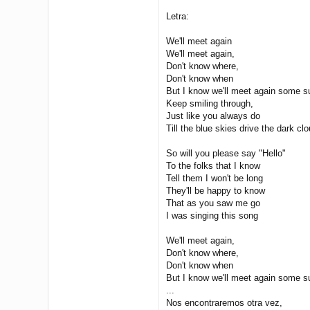
Letra:
We'll meet again
We'll meet again,
Don't know where,
Don't know when
But I know we'll meet again some 
Keep smiling through,
Just like you always do
Till the blue skies drive the dark cl
So will you please say "Hello"
To the folks that I know
Tell them I won't be long
They'll be happy to know
That as you saw me go
I was singing this song
We'll meet again,
Don't know where,
Don't know when
But I know we'll meet again some 
...
Nos encontraremos otra vez,