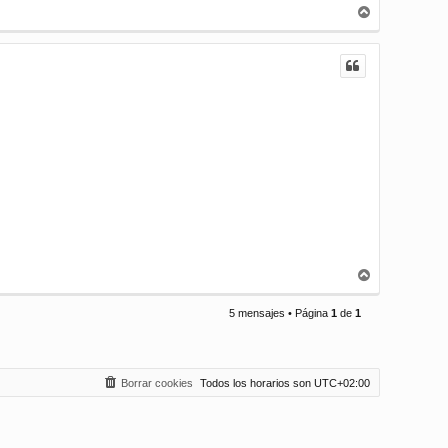
A
r
r
i
b
a
A
r
r
5 mensajes • Página
1
de
1
i
b
a
Borrar cookies
Todos los horarios son
UTC+02:00