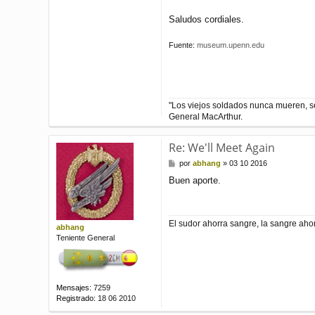
Saludos cordiales.
Fuente:
museum.upenn.edu
"Los viejos soldados nunca mueren, s
General MacArthur.
Re: We'll Meet Again
M
por
abhang
»
03 10 2016
e
Buen aporte.
n
s
a
j
El sudor ahorra sangre, la sangre ahor
e
abhang
Teniente General
Mensajes:
7259
Registrado:
18 06 2010