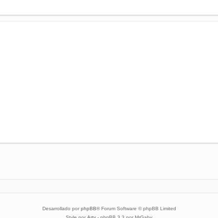
Desarrollado por
phpBB
® Forum Software © phpBB Limited
Style por
Arty
- phpBB 3.3 por MrGaby