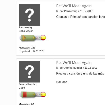
Re: We'll Meet Again
M
por
Panzermig
»
11 12 2017
e
Gracias a Primus! esa cancion la 
n
s
a
Panzermig
j
Cabo Mayor
e
Mensajes:
163
Registrado:
14 11 2011
Re: We'll Meet Again
M
por
James Rudder
»
11 12 2017
e
Preciosa canción y una de las más r
n
s
a
Saludos.
James Rudder
j
Cabo
e
Mensajes:
85