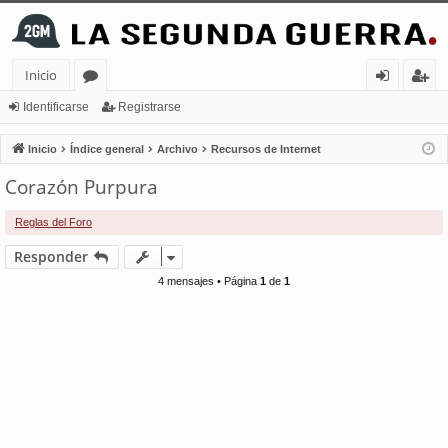
Inicio
or
de
eg
Identificarse
Registrarse
os
nt
ist
Inicio
Índice general
Archivo
Recursos de Internet
ifi
ra
Corazón Purpura
ca
rs
Reglas del Foro
rs
e
Responder
e
4 mensajes • Página
1
de
1