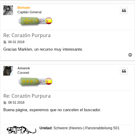
r
Bertram
i
Capitán General
b
a
Re: Corazón Purpura
M
06 01 2018
e
Gracias Marklen, un recurso muy interesante.
n
s
r
a
j
r
Amarok
e
i
Coronel
b
a
Re: Corazón Purpura
M
08 01 2018
e
Buena página, esperemos que no cancelen el buscador.
n
s
a
j
Unidad
: Schwere (Heeres-) Panzerabteilung 501
e