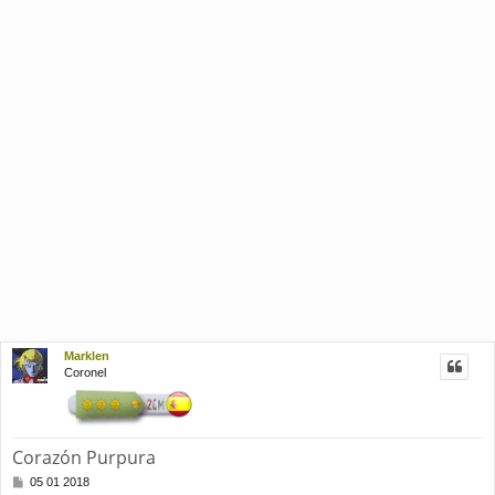
Marklen
Coronel
Corazón Purpura
M
05 01 2018