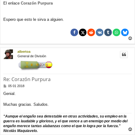
El enlace
Corazón Purpura
Espero que esto le sirva a alguien.
r
r
albertoa
i
General de División
b
a
Re: Corazón Purpura
M
05 01 2018
e
Genial.
n
s
a
Muchas gracias. Saludos.
j
e
"Aunque el engaño sea detestable en otras actividades, su empleo en la
guerra es laudable y glorioso, y el que vence a un enemigo por medio del
engaño merece tantas alabanzas como el que lo logra por la fuerza."
Nicolás Maquiavelo.
r