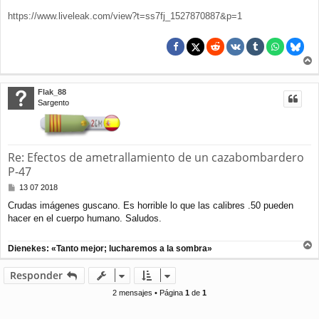
https://www.liveleak.com/view?t=ss7fj_1527870887&p=1
r
r
Flak_88
i
Sargento
b
a
Re: Efectos de ametrallamiento de un cazabombardero
P-47
M
13 07 2018
e
Crudas imágenes guscano. Es horrible lo que las calibres .50 pueden
n
hacer en el cuerpo humano. Saludos.
s
a
j
Dienekes: «Tanto mejor; lucharemos a la sombra»
e
r
r
Responder
i
b
2 mensajes • Página
1
de
1
a