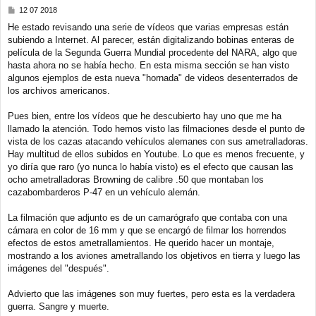
M
12 07 2018
e
He estado revisando una serie de vídeos que varias empresas están
n
subiendo a Internet. Al parecer, están digitalizando bobinas enteras de
s
a
película de la Segunda Guerra Mundial procedente del NARA, algo que
j
hasta ahora no se había hecho. En esta misma sección se han visto
e
algunos ejemplos de esta nueva "hornada" de videos desenterrados de
los archivos americanos.
Pues bien, entre los vídeos que he descubierto hay uno que me ha
llamado la atención. Todo hemos visto las filmaciones desde el punto de
vista de los cazas atacando vehículos alemanes con sus ametralladoras.
Hay multitud de ellos subidos en Youtube. Lo que es menos frecuente, y
yo diría que raro (yo nunca lo había visto) es el efecto que causan las
ocho ametralladoras Browning de calibre .50 que montaban los
cazabombarderos P-47 en un vehículo alemán.
La filmación que adjunto es de un camarógrafo que contaba con una
cámara en color de 16 mm y que se encargó de filmar los horrendos
efectos de estos ametrallamientos. He querido hacer un montaje,
mostrando a los aviones ametrallando los objetivos en tierra y luego las
imágenes del "después".
Advierto que las imágenes son muy fuertes, pero esta es la verdadera
guerra. Sangre y muerte.