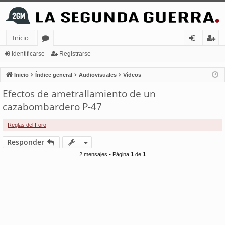
Inicio
or
de
eg
Identificarse
Registrarse
os
nt
ist
Inicio
Índice general
Audiovisuales
Vídeos
ifi
ra
Efectos de ametrallamiento de un
ca
rs
cazabombardero P-47
rs
e
Reglas del Foro
e
Responder
2 mensajes • Página
1
de
1