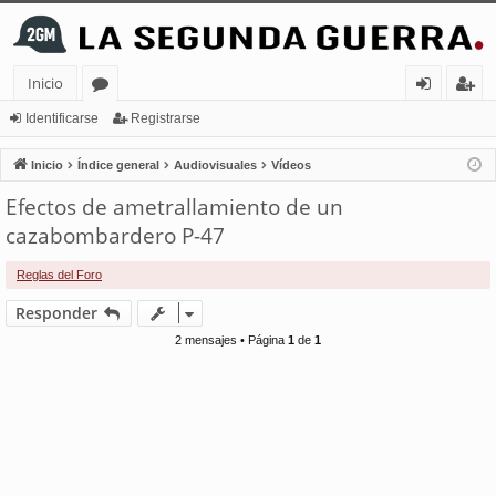
Inicio
or
de
eg
Identificarse
Registrarse
os
nt
ist
Inicio
Índice general
Audiovisuales
Vídeos
ifi
ra
Efectos de ametrallamiento de un
ca
rs
cazabombardero P-47
rs
e
Reglas del Foro
e
Responder
2 mensajes • Página
1
de
1