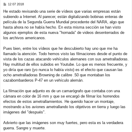
M
12 07 2018
e
He estado revisando una serie de vídeos que varias empresas están
n
subiendo a Internet. Al parecer, están digitalizando bobinas enteras de
s
a
película de la Segunda Guerra Mundial procedente del NARA, algo que
j
hasta ahora no se había hecho. En esta misma sección se han visto
e
algunos ejemplos de esta nueva "hornada" de videos desenterrados de
los archivos americanos.
Pues bien, entre los vídeos que he descubierto hay uno que me ha
llamado la atención. Todo hemos visto las filmaciones desde el punto de
vista de los cazas atacando vehículos alemanes con sus ametralladoras.
Hay multitud de ellos subidos en Youtube. Lo que es menos frecuente, y
yo diría que raro (yo nunca lo había visto) es el efecto que causan las
ocho ametralladoras Browning de calibre .50 que montaban los
cazabombarderos P-47 en un vehículo alemán.
La filmación que adjunto es de un camarógrafo que contaba con una
cámara en color de 16 mm y que se encargó de filmar los horrendos
efectos de estos ametrallamientos. He querido hacer un montaje,
mostrando a los aviones ametrallando los objetivos en tierra y luego las
imágenes del "después".
Advierto que las imágenes son muy fuertes, pero esta es la verdadera
guerra. Sangre y muerte.