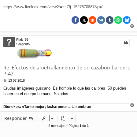
https://www.liveleak.com/view?t=ss7fj_1527870887&p=1
r
r
Flak_88
i
Sargento
b
a
Re: Efectos de ametrallamiento de un cazabombardero
P-47
M
13 07 2018
e
Crudas imágenes guscano. Es horrible lo que las calibres .50 pueden
n
hacer en el cuerpo humano. Saludos.
s
a
j
Dienekes: «Tanto mejor; lucharemos a la sombra»
e
r
r
Responder
i
b
2 mensajes • Página
1
de
1
a