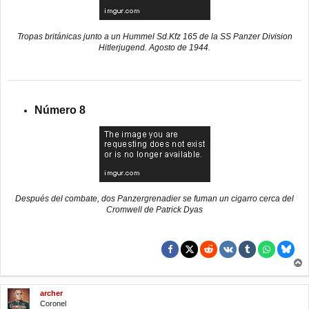
Tropas británicas junto a un Hummel Sd.Kfz 165 de la SS Panzer Division
Hitlerjugend. Agosto de 1944.
Número 8
Después del combate, dos Panzergrenadier se fuman un cigarro cerca del
Cromwell de Patrick Dyas
r
r
archer
i
Coronel
b