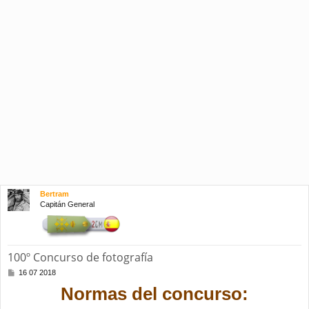
Bertram
Capitán General
100º Concurso de fotografía
M
16 07 2018
e
Normas del concurso:
n
s