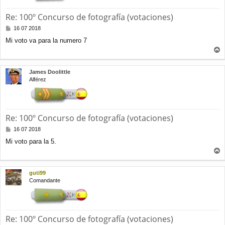
Re: 100º Concurso de fotografía (votaciones)
M
16 07 2018
e
Mi voto va para la numero 7
n
s
r
a
j
r
James Doolittle
e
i
Alférez
b
a
Re: 100º Concurso de fotografía (votaciones)
M
16 07 2018
e
Mi voto para la 5.
n
s
r
a
j
r
guti99
e
i
Comandante
b
a
Re: 100º Concurso de fotografía (votaciones)