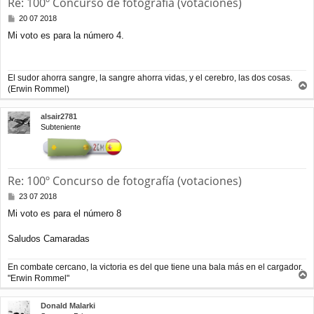
Re: 100º Concurso de fotografía (votaciones)
M
20 07 2018
e
Mi voto es para la número 4.
n
s
a
j
El sudor ahorra sangre, la sangre ahorra vidas, y el cerebro, las dos cosas.
e
(Erwin Rommel)
r
r
alsair2781
i
Subteniente
b
a
Re: 100º Concurso de fotografía (votaciones)
M
23 07 2018
e
Mi voto es para el número 8
n
s
a
Saludos Camaradas
j
e
En combate cercano, la victoria es del que tiene una bala más en el cargador.
"Erwin Rommel"
r
r
Donald Malarki
i