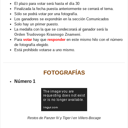
a
El plazo para votar será hasta el día 30
j
Finalizada la fecha puesta anteriormente se cerrará el tema.
e
Sólo se podrá votar por una fotografía.
Los ganadores se expondrán en la sección Comunicados
Solo hay un primer puesto.
La medalla con la que se condecorará al ganador será la
Orden Trudovogo Krasnogo Znameni
.
Para
votar
hay que
responder
en este mismo hilo con el número
de fotografía elegido.
Está prohibido votarse a uno mismo.
FOTOGRAFÍAS
Número 1
Restos de Panzer IV y Tiger I en Villers-Bocage