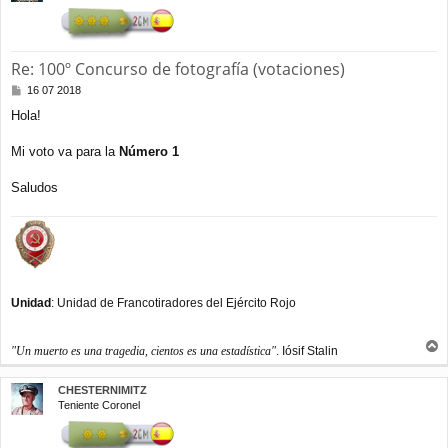
a
Re: 100º Concurso de fotografía (votaciones)
M
16 07 2018
e
Hola!
n
s
a
Mi voto va para la
Número 1
j
e
Saludos
Unidad
: Unidad de Francotiradores del Ejército Rojo
"Un muerto es una tragedia, cientos es una estadística"
. Iósif Stalin
r
r
CHESTERNIMITZ
i
Teniente Coronel
b
a