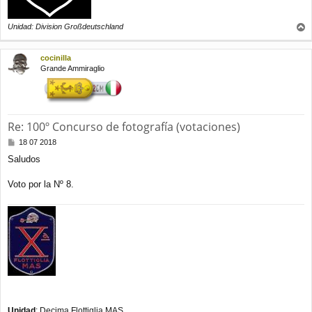
Unidad: Division Großdeutschland
r
r
cocinilla
i
Grande Ammiraglio
b
a
Re: 100º Concurso de fotografía (votaciones)
M
18 07 2018
e
Saludos
n
s
a
Voto por la Nº 8.
j
e
Unidad
: Decima Flottiglia MAS