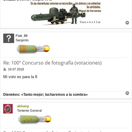
r
r
Flak_88
i
Sargento
b
a
Re: 100º Concurso de fotografía (votaciones)
M
19 07 2018
e
Mi voto es para la 8
n
s
a
j
Dienekes: «Tanto mejor; lucharemos a la sombra»
e
r
r
abhang
i
Teniente General
b
a