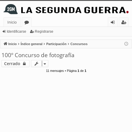
Inicio
or
de
eg
Identificarse
Registrarse
os
nt
ist
Inicio
Índice general
Participación
Concursos
ifi
ra
100º Concurso de fotografía
ca
rs
Cerrado
rs
e
11 mensajes • Página
1
de
1
e