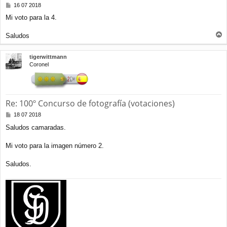
M
16 07 2018
e
Mi voto para la 4.
n
s
a
Saludos
r
j
e
r
tigerwittmann
i
Coronel
b
a
Re: 100º Concurso de fotografía (votaciones)
M
18 07 2018
e
Saludos camaradas.
n
s
a
Mi voto para la imagen número 2.
j
e
Saludos.