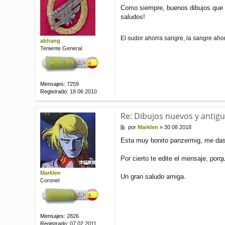
e
Como siempre, buenos dibujos que
n
saludos!
s
a
j
El sudor ahorra sangre, la sangre ahor
e
abhang
Teniente General
Mensajes:
7259
Registrado:
18 06 2010
Re: Dibujos nuevos y antiguo
M
por
Marklen
»
30 08 2018
e
Esta muy bonito panzermig, me das
n
s
a
Por cierto te edite el mensaje, por
j
e
Marklen
Un gran saludo amiga.
Coronel
Mensajes:
2826
Registrado:
07 02 2011