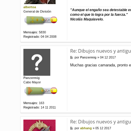
j
e
albertoa
"Aunque el engaño sea detestable en
General de División
como el que lo logra por la fuerza."
Nicolás Maquiavelo.
Mensajes:
5830
Registrado:
04 04 2008
Re: Dibujos nuevos y antigu
M
por
Panzermig
»
04 12 2017
e
Muchas gracias camarada, pronto 
n
s
a
Panzermig
j
Cabo Mayor
e
Mensajes:
163
Registrado:
14 11 2011
Re: Dibujos nuevos y antiguo
M
por
abhang
»
05 12 2017