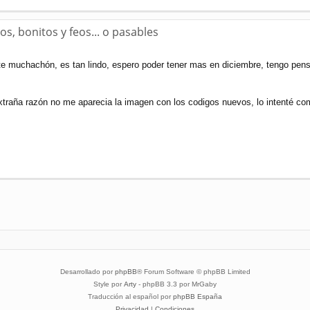
s, bonitos y feos... o pasables
e muchachón, es tan lindo, espero poder tener mas en diciembre, tengo pensa
 extraña razón no me aparecia la imagen con los codigos nuevos, lo intenté c
Desarrollado por
phpBB
® Forum Software © phpBB Limited
Style por
Arty
- phpBB 3.3 por MrGaby
Traducción al español por
phpBB España
Privacidad
|
Condiciones