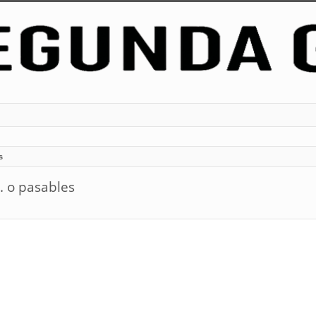
s
. o pasables