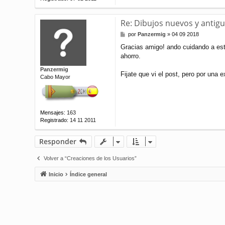
Re: Dibujos nuevos y antiguo
M
por
Panzermig
»
04 09 2018
e
Gracias amigo! ando cuidando a est
n
ahorro.
s
a
Panzermig
j
Fijate que vi el post, pero por una
Cabo Mayor
e
Mensajes:
163
Registrado:
14 11 2011
Responder
Volver a “Creaciones de los Usuarios”
Inicio
Índice general