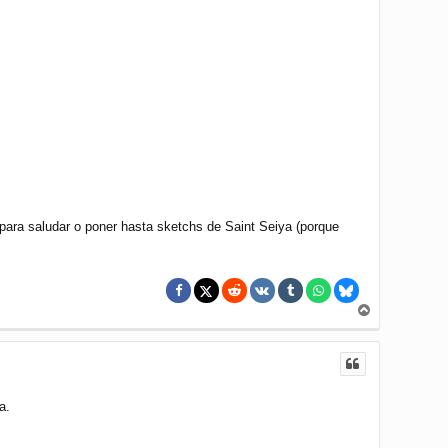
para saludar o poner hasta sketchs de Saint Seiya (porque
A
r
r
i
b
a
a.