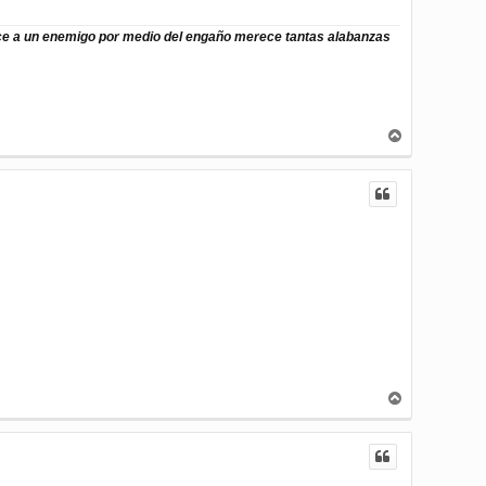
ence a un enemigo por medio del engaño merece tantas alabanzas
A
r
r
i
b
a
A
r
r
i
b
a