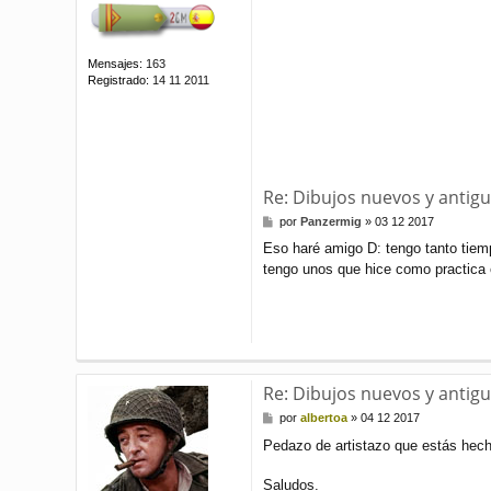
Mensajes:
163
Registrado:
14 11 2011
Re: Dibujos nuevos y antigu
M
por
Panzermig
»
03 12 2017
e
Eso haré amigo D: tengo tanto tiem
n
tengo unos que hice como practica 
s
a
j
e
Re: Dibujos nuevos y antigu
M
por
albertoa
»
04 12 2017
e
Pedazo de artistazo que estás hec
n
s
a
Saludos.