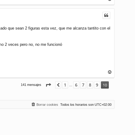
r
r
i
b
a
do que sean 2 figuras esta vez, que me alcanza tantito con el
omo 2 veces pero no, no me funcionó
A
r
r
Página
10
de
10
1
6
7
8
9
Anterior
10
141 mensajes
…
i
b
a
Borrar cookies
Todos los horarios son
UTC+02:00