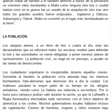
querían matar de hambre a él también derecho a través de la primavera
se volvieron tales bombardeo a Malta como ninguna otra isla o ciudad
habían visto en la guerra fue un asedio de la aniquilación Uno tras otro
todos los grandes asedios fueron eclipsados... Inglaterra y Odessa,
Sebastopol y Tobruk. Malta se convirtió en el lugar más bombardeado en
la tierra"
.
LA POBLACIÓN
Los ataques aéreos, a un ritmo de tres o cuatro al día, eran tan
devastadores que se utilizaron todos los escasos medios para defender
la isla y las autoridades se vieron obligadas a poner severos planes de
racionamiento. La población civil, se negó en un principio, a ayudar en
las tareas de desescombro.
Los ciudadanos soportaron lo insoportable durante aquellos meses.
Sometida al hambre, la población vivía aterrada bajo los intensos
bombardeos ítalo-alemanes que destruían día a día la ciudad. Los
malteses pasaban la mayor parte de su tiempo en los refugios
antiaéreos, viendo como La Valetta era reducida a escombros. Por si
fuera poco tampoco podían salir durante la noche, ya que la Luftwaffe y
Regia Aeronautica efectuaban raids nocturnos con el único objetivo de
aterrorizar a los civiles. Muchos gobernadores locales hablaron incluso
de capitulación. Cientos de hombres, mujeres y niños murieron bajo