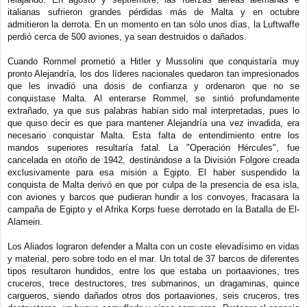
italianas sufrieron grandes pérdidas más de Malta y en octubre
admitieron la derrota. En un momento en tan sólo unos días, la Luftwaffe
perdió cerca de 500 aviones, ya sean destruidos o dañados.
Cuando Rommel prometió a Hitler y Mussolini que conquistaría muy
pronto Alejandría, los dos líderes nacionales quedaron tan impresionados
que les invadió una dosis de confianza y ordenaron que no se
conquistase Malta. Al enterarse Rommel, se sintió profundamente
extrañado, ya que sus palabras habían sido mal interpretadas, pues lo
que quiso decir es que para mantener Alejandría una vez invadida, era
necesario conquistar Malta. Esta falta de entendimiento entre los
mandos superiores resultaría fatal. La "Operación Hércules", fue
cancelada en otoño de 1942, destinándose a la División Folgore creada
exclusivamente para esa misión a Egipto. El haber suspendido la
conquista de Malta derivó en que por culpa de la presencia de esa isla,
con aviones y barcos que pudieran hundir a los convoyes, fracasara la
campaña de Egipto y el Afrika Korps fuese derrotado en la Batalla de El-
Alamein.
Los Aliados lograron defender a Malta con un coste elevadísimo en vidas
y material, pero sobre todo en el mar. Un total de 37 barcos de diferentes
tipos resultaron hundidos, entre los que estaba un portaaviones, tres
cruceros, trece destructores, tres submarinos, un dragaminas, quince
cargueros, siendo dañados otros dos portaaviones, seis cruceros, tres