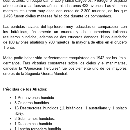
destructores, un buque camuflado y cinco cargueros. Proteger el espacio
aéreo costó a las fuerzas aéreas aliadas unos 433 aviones. Las víctimas
mortales resultaron muy altas con cerca de 2.300 muertos, de las que
1.493 fueron civiles malteses fallecidos durante los bombardeos.
Las pérdidas navales del Eje fueron muy reducidas en comparación con
los británicas, únicamente un crucero y dos submarinos italianos
resultaron hundidos, además de dos cruceros dañados. Hubo alrededor
de 100 aviones abatidos y 700 muertos, la mayoría de ellos en el crucero
Trento.
Malta podía haber sido perfectamente conquistada en 1942 por los ítalo-
germanos. Tras victorias constantes sobre los cielos y el mar maltés,
cancelar la "Operación Hércules" fue posiblemente uno de los mayores
errores de la Segunda Guerra Mundial.
Pérdidas de los Aliados:
1 Portaaviones hundido.
3 Cruceros hundidos.
13 Destructores hundidos (11 británicos, 1 australiano y 1 polaco
libre).
3 Submarinos hundidos.
1 Dragaminas hundido.
1 Lancha torpedera hundida.