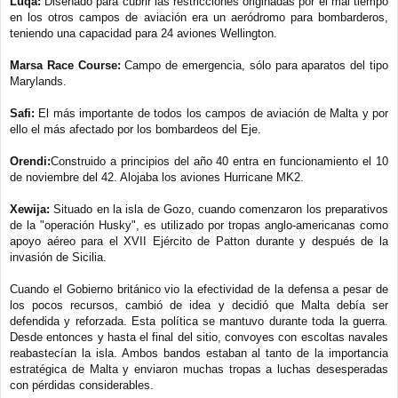
Luqa:
Diseñado para cubrir las restricciones originadas por el mal tiempo
en los otros campos de aviación era un aeródromo para bombarderos,
teniendo una capacidad para 24 aviones Wellington.
Marsa Race Course:
Campo de emergencia, sólo para aparatos del tipo
Marylands.
Safi:
El más importante de todos los campos de aviación de Malta y por
ello el más afectado por los bombardeos del Eje.
Orendi:
Construido a principios del año 40 entra en funcionamiento el 10
de noviembre del 42. Alojaba los aviones Hurricane MK2.
Xewija:
Situado en la isla de Gozo, cuando comenzaron los preparativos
de la "operación Husky", es utilizado por tropas anglo-americanas como
apoyo aéreo para el XVII Ejército de Patton durante y después de la
invasión de Sicilia.
Cuando el Gobierno británico vio la efectividad de la defensa a pesar de
los pocos recursos, cambió de idea y decidió que Malta debía ser
defendida y reforzada. Esta política se mantuvo durante toda la guerra.
Desde entonces y hasta el final del sitio, convoyes con escoltas navales
reabastecían la isla. Ambos bandos estaban al tanto de la importancia
estratégica de Malta y enviaron muchas tropas a luchas desesperadas
con pérdidas considerables.