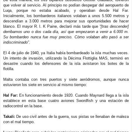
que volver al servicio. Al principio no podían despegar del aeropuerto de
Luqa, porque no estaba acabado, y operaban desde Hal Far.
Inicialmente, los bombarderos italianos volaban a unos 5.500 metros y
descendían a 3.000 metros para mejorar sus oportunidades de hacer
blanco. El mayor R. I. K Paine, declaró más tarde que
“[tras descender]
derribamos uno o dos cada día, así que empezaron a venir a 6.000 m.
Su bombardeo nunca fue muy preciso. Cómo volaban alto pasó a ser
indiscriminado”
.
El 4 de julio de 1940, ya Italia había bombardeado la isla muchas veces.
Un intento de invasión, utilizando la Décima Flottiglia MAS, terminó en
desastre cuando los defensores de la isla avistaron los botes de la
flotilla.
Malta contaba con tres puertos y siete aeródromos, aunque nunca
estuvieron los siete en servicio al mismo tiempo:
Hal Far:
En funcionamiento desde 1920. Cuando Maynard llega a la isla
establece en esta base cuatro aviones Swordfish y una estación de
radiocontrol en la base.
Takali:
De uso civil antes de la guerra, sus pistas se llenaban de maleza
con el mal tiempo.