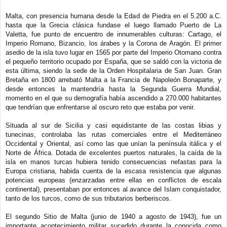
Malta, con presencia humana desde la Edad de Piedra en el 5.200 a.C.
hasta que la Grecia clásica fundase el luego llamado Puerto de La
Valetta, fue punto de encuentro de innumerables culturas: Cartago, el
Imperio Romano, Bizancio, los árabes y la Corona de Aragón. El primer
asedio de la isla tuvo lugar en 1565 por parte del Imperio Otomano contra
el pequeño territorio ocupado por España, que se saldó con la victoria de
esta última, siendo la sede de la Orden Hospitalaria de San Juan. Gran
Bretaña en 1800 arrebató Malta a la Francia de Napoleón Bonaparte, y
desde entonces la mantendría hasta la Segunda Guerra Mundial,
momento en el que su demografía había ascendido a 270.000 habitantes
que tendrían que enfrentarse al oscuro reto que estaba por venir.
Situada al sur de Sicilia y casi equidistante de las costas libias y
tunecinas, controlaba las rutas comerciales entre el Mediterráneo
Occidental y Oriental, así como las que unían la península itálica y el
Norte de África. Dotada de excelentes puertos naturales, la caída de la
isla en manos turcas hubiera tenido consecuencias nefastas para la
Europa cristiana, habida cuenta de la escasa resistencia que algunas
potencias europeas (enzarzadas entre ellas en conflictos de escala
continental), presentaban por entonces al avance del Islam conquistador,
tanto de los turcos, como de sus tributarios berberiscos.
El segundo Sitio de Malta (junio de 1940 a agosto de 1943), fue un
importante acontecimiento militar sucedido durante la conocida como