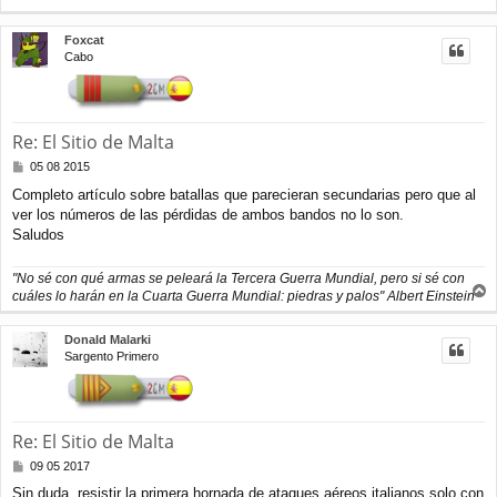
r
r
Foxcat
i
Cabo
b
a
Re: El Sitio de Malta
M
05 08 2015
e
Completo artículo sobre batallas que parecieran secundarias pero que al
n
ver los números de las pérdidas de ambos bandos no lo son.
s
a
Saludos
j
e
"No sé con qué armas se peleará la Tercera Guerra Mundial, pero si sé con
cuáles lo harán en la Cuarta Guerra Mundial: piedras y palos" Albert Einstein
r
r
Donald Malarki
i
Sargento Primero
b
a
Re: El Sitio de Malta
M
09 05 2017
e
Sin duda, resistir la primera hornada de ataques aéreos italianos solo con