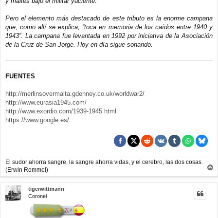
y maltés bajo el militar yaciente.
Pero el elemento más destacado de este tributo es la enorme campana
que, como allí se explica, “toca en memoria de los caídos entre 1940 y
1943”. La campana fue levantada en 1992 por iniciativa de la Asociación
de la Cruz de San Jorge. Hoy en día sigue sonando.
FUENTES
http://merlinsovermalta.gdenney.co.uk/worldwar2/
http://www.eurasia1945.com/
http://www.exordio.com/1939-1945.html
https://www.google.es/
El sudor ahorra sangre, la sangre ahorra vidas, y el cerebro, las dos cosas.
(Erwin Rommel)
r
r
tigerwittmann
i
Coronel
b
a