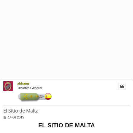
abhang
Teniente General
El Sitio de Malta
M
14 06 2015
e
EL SITIO DE MALTA
n
s