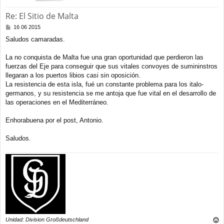
Re: El Sitio de Malta
M
16 06 2015
e
Saludos camaradas.
n
s
a
La no conquista de Malta fue una gran oportunidad que perdieron las
j
fuerzas del Eje para conseguir que sus vitales convoyes de sumininstros
e
llegaran a los puertos libios casi sin oposición.
La resistencia de esta isla, fué un constante problema para los italo-
germanos, y su resistencia se me antoja que fue vital en el desarrollo de
las operaciones en el Mediterráneo.
Enhorabuena por el post, Antonio.
Saludos.
Unidad: Division Großdeutschland