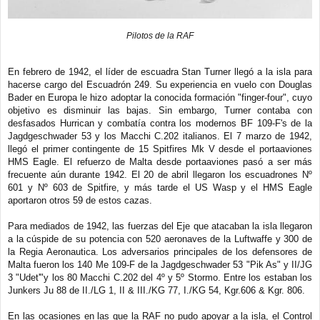
Pilotos de la RAF
En febrero de 1942, el líder de escuadra Stan Turner llegó a la isla para
hacerse cargo del Escuadrón 249. Su experiencia en vuelo con Douglas
Bader en Europa le hizo adoptar la conocida formación "finger-four", cuyo
objetivo es disminuir las bajas. Sin embargo, Turner contaba con
desfasados Hurrican y combatía contra los modernos BF 109-F's de la
Jagdgeschwader 53 y los Macchi C.202 italianos. El 7 marzo de 1942,
llegó el primer contingente de 15 Spitfires Mk V desde el portaaviones
HMS Eagle. El refuerzo de Malta desde portaaviones pasó a ser más
frecuente aún durante 1942. El 20 de abril llegaron los escuadrones Nº
601 y Nº 603 de Spitfire, y más tarde el US Wasp y el HMS Eagle
aportaron otros 59 de estos cazas.
Para mediados de 1942, las fuerzas del Eje que atacaban la isla llegaron
a la cúspide de su potencia con 520 aeronaves de la Luftwaffe y 300 de
la Regia Aeronautica. Los adversarios principales de los defensores de
Malta fueron los 140 Me 109-F de la Jagdgeschwader 53 "Pik As" y II/JG
3 "Udet'"y los 80 Macchi C.202 del 4º y 5º Stormo. Entre los estaban los
Junkers Ju 88 de II./LG 1, II & III./KG 77, I./KG 54, Kgr.606 & Kgr. 806.
En las ocasiones en las que la RAF no pudo apoyar a la isla, el Control