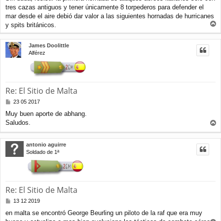
n
tres cazas antiguos y tener únicamente 8 torpederos para defender el
s
a
mar desde el aire debió dar valor a las siguientes hornadas de hurricanes
j
y spits británicos.
e
r
r
James Doolittle
i
Alférez
b
a
Re: El Sitio de Malta
M
23 05 2017
e
Muy buen aporte de abhang.
n
Saludos.
s
r
a
j
r
antonio aguirre
e
i
Soldado de 1ª
b
a
Re: El Sitio de Malta
M
13 12 2019
e
en malta se encontró George Beurling un piloto de la raf que era muy
n