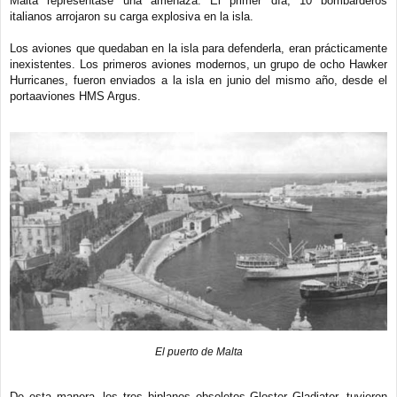
Malta representase una amenaza. El primer día, 10 bombarderos
italianos arrojaron su carga explosiva en la isla.
Los aviones que quedaban en la isla para defenderla, eran prácticamente
inexistentes. Los primeros aviones modernos, un grupo de ocho Hawker
Hurricanes, fueron enviados a la isla en junio del mismo año, desde el
portaaviones HMS Argus.
El puerto de Malta
De esta manera, los tres biplanos obsoletos Gloster Gladiator, tuvieron