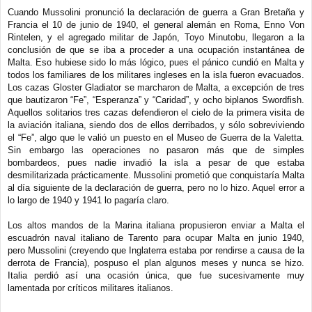
Cuando Mussolini pronunció la declaración de guerra a Gran Bretaña y
Francia el 10 de junio de 1940, el general alemán en Roma, Enno Von
Rintelen, y el agregado militar de Japón, Toyo Minutobu, llegaron a la
conclusión de que se iba a proceder a una ocupación instantánea de
Malta. Eso hubiese sido lo más lógico, pues el pánico cundió en Malta y
todos los familiares de los militares ingleses en la isla fueron evacuados.
Los cazas Gloster Gladiator se marcharon de Malta, a excepción de tres
que bautizaron “Fe”, “Esperanza” y “Caridad”, y ocho biplanos Swordfish.
Aquellos solitarios tres cazas defendieron el cielo de la primera visita de
la aviación italiana, siendo dos de ellos derribados, y sólo sobreviviendo
el “Fe”, algo que le valió un puesto en el Museo de Guerra de la Valetta.
Sin embargo las operaciones no pasaron más que de simples
bombardeos, pues nadie invadió la isla a pesar de que estaba
desmilitarizada prácticamente. Mussolini prometió que conquistaría Malta
al día siguiente de la declaración de guerra, pero no lo hizo. Aquel error a
lo largo de 1940 y 1941 lo pagaría claro.
Los altos mandos de la Marina italiana propusieron enviar a Malta el
escuadrón naval italiano de Tarento para ocupar Malta en junio 1940,
pero Mussolini (creyendo que Inglaterra estaba por rendirse a causa de la
derrota de Francia), pospuso el plan algunos meses y nunca se hizo.
Italia perdió así una ocasión única, que fue sucesivamente muy
lamentada por críticos militares italianos.