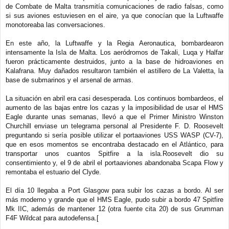
de Combate de Malta transmitía comunicaciones de radio falsas, como
si sus aviones estuviesen en el aire, ya que conocían que la Luftwaffe
monotoreaba las conversaciones.
En este año, la Luftwaffe y la Regia Aeronautica, bombardearon
intensamente la Isla de Malta. Los aeródromos de Takali, Luqa y Halfar
fueron prácticamente destruidos, junto a la base de hidroaviones en
Kalafrana. Muy dañados resultaron también el astillero de La Valetta, la
base de submarinos y el arsenal de armas.
La situación en abril era casi desesperada. Los continuos bombardeos, el
aumento de las bajas entre los cazas y la imposibilidad de usar el HMS
Eagle durante unas semanas, llevó a que el Primer Ministro Winston
Churchill enviase un telegrama personal al Presidente F. D. Roosevelt
preguntando si sería posible utilizar el portaaviones USS WASP (CV-7),
que en esos momentos se encontraba destacado en el Atlántico, para
transportar unos cuantos Spitfire a la isla.Roosevelt dio su
consentimiento y, el 9 de abril el portaaviones abandonaba Scapa Flow y
remontaba el estuario del Clyde.
El día 10 llegaba a Port Glasgow para subir los cazas a bordo. Al ser
más moderno y grande que el HMS Eagle, pudo subir a bordo 47 Spitfire
Mk IIC, además de mantener 12 (otra fuente cita 20) de sus Grumman
F4F Wildcat para autodefensa.[