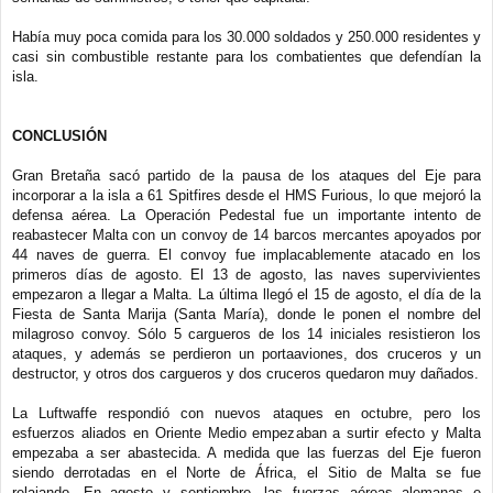
Había muy poca comida para los 30.000 soldados y 250.000 residentes y
casi sin combustible restante para los combatientes que defendían la
isla.
CONCLUSIÓN
Gran Bretaña sacó partido de la pausa de los ataques del Eje para
incorporar a la isla a 61 Spitfires desde el HMS Furious, lo que mejoró la
defensa aérea. La Operación Pedestal fue un importante intento de
reabastecer Malta con un convoy de 14 barcos mercantes apoyados por
44 naves de guerra. El convoy fue implacablemente atacado en los
primeros días de agosto. El 13 de agosto, las naves supervivientes
empezaron a llegar a Malta. La última llegó el 15 de agosto, el día de la
Fiesta de Santa Marija (Santa María), donde le ponen el nombre del
milagroso convoy. Sólo 5 cargueros de los 14 iniciales resistieron los
ataques, y además se perdieron un portaaviones, dos cruceros y un
destructor, y otros dos cargueros y dos cruceros quedaron muy dañados.
La Luftwaffe respondió con nuevos ataques en octubre, pero los
esfuerzos aliados en Oriente Medio empezaban a surtir efecto y Malta
empezaba a ser abastecida. A medida que las fuerzas del Eje fueron
siendo derrotadas en el Norte de África, el Sitio de Malta se fue
relajando. En agosto y septiembre, las fuerzas aéreas alemanas e