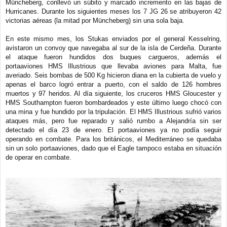
Müncheberg, conllevó un súbito y marcado incremento en las bajas de
Hurricanes. Durante los siguientes meses los 7 JG 26 se atribuyeron 42
victorias aéreas (la mitad por Müncheberg) sin una sola baja.
En este mismo mes, los Stukas enviados por el general Kesselring,
avistaron un convoy que navegaba al sur de la isla de Cerdeña. Durante
el ataque fueron hundidos dos buques cargueros, además el
portaaviones HMS Illustrious que llevaba aviones para Malta, fue
averiado. Seis bombas de 500 Kg hicieron diana en la cubierta de vuelo y
apenas el barco logró entrar a puerto, con el saldo de 126 hombres
muertos y 97 heridos. Al día siguiente, los cruceros HMS Gloucester y
HMS Southampton fueron bombardeados y este último luego chocó con
una mina y fue hundido por la tripulación. El HMS Illustrious sufrió varios
ataques más, pero fue reparado y salió rumbo a Alejandría sin ser
detectado el día 23 de enero. El portaaviones ya no podía seguir
operando en combate. Para los británicos, el Mediterráneo se quedaba
sin un solo portaaviones, dado que el Eagle tampoco estaba en situación
de operar en combate.