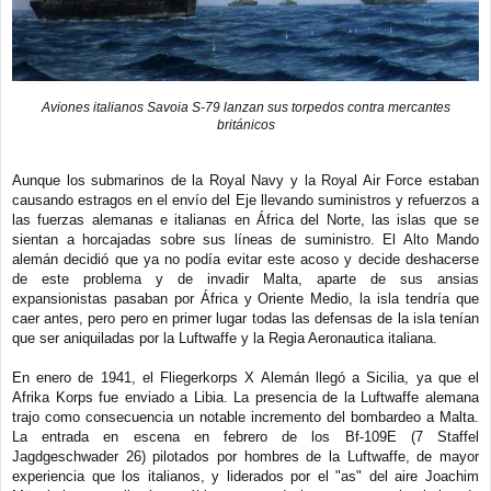
Aviones italianos Savoia S-79 lanzan sus torpedos contra mercantes
británicos
Aunque los submarinos de la Royal Navy y la Royal Air Force estaban
causando estragos en el envío del Eje llevando suministros y refuerzos a
las fuerzas alemanas e italianas en África del Norte, las islas que se
sientan a horcajadas sobre sus líneas de suministro. El Alto Mando
alemán decidió que ya no podía evitar este acoso y decide deshacerse
de este problema y de invadir Malta, aparte de sus ansias
expansionistas pasaban por África y Oriente Medio, la isla tendría que
caer antes, pero pero en primer lugar todas las defensas de la isla tenían
que ser aniquiladas por la Luftwaffe y la Regia Aeronautica italiana.
En enero de 1941, el Fliegerkorps X Alemán llegó a Sicilia, ya que el
Afrika Korps fue enviado a Libia. La presencia de la Luftwaffe alemana
trajo como consecuencia un notable incremento del bombardeo a Malta.
La entrada en escena en febrero de los Bf-109E (7 Staffel
Jagdgeschwader 26) pilotados por hombres de la Luftwaffe, de mayor
experiencia que los italianos, y liderados por el "as" del aire Joachim