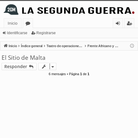
Inicio
or
de
eg
Identificarse
Registrarse
os
nt
ist
Inicio
Índice general
Teatro de operaciones terrestres
Frente Africano y Mediterráneo
ifi
ra
El Sitio de Malta
ca
rs
Responder
rs
e
6 mensajes • Página
1
de
1
e