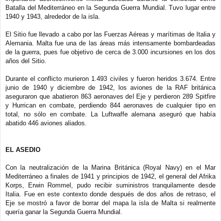
Batalla del Mediterráneo en la Segunda Guerra Mundial. Tuvo lugar entre
1940 y 1943, alrededor de la isla.
El Sitio fue llevado a cabo por las Fuerzas Aéreas y marítimas de Italia y
Alemania. Malta fue una de las áreas más intensamente bombardeadas
de la guerra, pues fue objetivo de cerca de 3.000 incursiones en los dos
años del Sitio.
Durante el conflicto murieron 1.493 civiles y fueron heridos 3.674. Entre
junio de 1940 y diciembre de 1942, los aviones de la RAF británica
aseguraron que abatieron 863 aeronaves del Eje y perdieron 289 Spitfire
y Hurrican en combate, perdiendo 844 aeronaves de cualquier tipo en
total, no sólo en combate. La Luftwaffe alemana aseguró que había
abatido 446 aviones aliados.
EL ASEDIO
Con la neutralización de la Marina Británica (Royal Navy) en el Mar
Mediterráneo a finales de 1941 y principios de 1942, el general del Afrika
Korps, Erwin Rommel, pudo recibir suministros tranquilamente desde
Italia. Fue en este contexto donde después de dos años de retraso, el
Eje se mostró a favor de borrar del mapa la isla de Malta si realmente
quería ganar la Segunda Guerra Mundial.