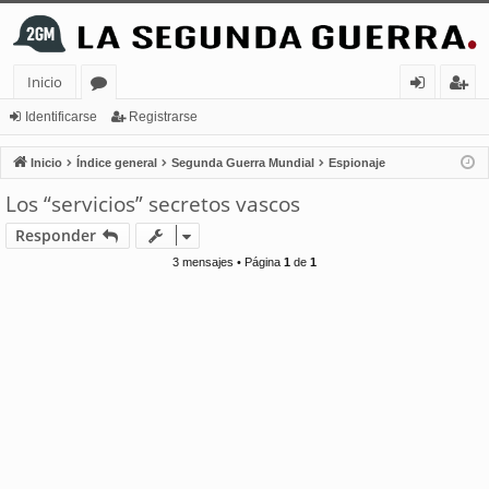
Inicio
or
de
eg
Identificarse
Registrarse
os
nt
ist
Inicio
Índice general
Segunda Guerra Mundial
Espionaje
ifi
ra
Los “servicios” secretos vascos
ca
rs
Responder
rs
e
3 mensajes • Página
1
de
1
e