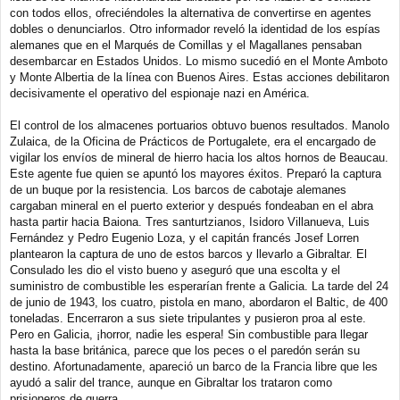
con todos ellos, ofreciéndoles la alternativa de convertirse en agentes
dobles o denunciarlos. Otro informador reveló la identidad de los espías
alemanes que en el Marqués de Comillas y el Magallanes pensaban
desembarcar en Estados Unidos. Lo mismo sucedió en el Monte Amboto
y Monte Albertia de la línea con Buenos Aires. Estas acciones debilitaron
decisivamente el operativo del espionaje nazi en América.
El control de los almacenes portuarios obtuvo buenos resultados. Manolo
Zulaica, de la Oficina de Prácticos de Portugalete, era el encargado de
vigilar los envíos de mineral de hierro hacia los altos hornos de Beaucau.
Este agente fue quien se apuntó los mayores éxitos. Preparó la captura
de un buque por la resistencia. Los barcos de cabotaje alemanes
cargaban mineral en el puerto exterior y después fondeaban en el abra
hasta partir hacia Baiona. Tres santurtzianos, Isidoro Villanueva, Luis
Fernández y Pedro Eugenio Loza, y el capitán francés Josef Lorren
plantearon la captura de uno de estos barcos y llevarlo a Gibraltar. El
Consulado les dio el visto bueno y aseguró que una escolta y el
suministro de combustible les esperarían frente a Galicia. La tarde del 24
de junio de 1943, los cuatro, pistola en mano, abordaron el Baltic, de 400
toneladas. Encerraron a sus siete tripulantes y pusieron proa al este.
Pero en Galicia, ¡horror, nadie les espera! Sin combustible para llegar
hasta la base británica, parece que los peces o el paredón serán su
destino. Afortunadamente, apareció un barco de la Francia libre que les
ayudó a salir del trance, aunque en Gibraltar los trataron como
prisioneros de guerra.