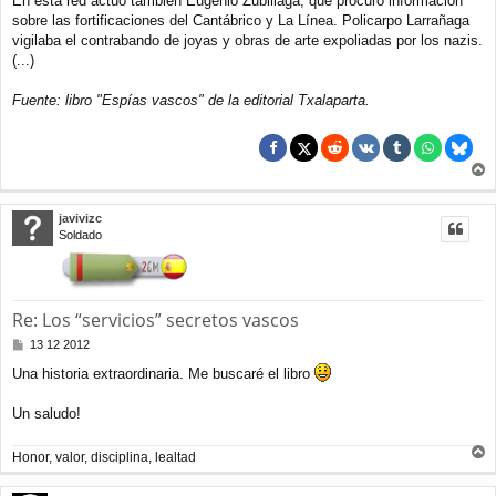
En esta red actuó también Eugenio Zubillaga, que procuró información
sobre las fortificaciones del Cantábrico y La Línea. Policarpo Larrañaga
vigilaba el contrabando de joyas y obras de arte expoliadas por los nazis.
(...)
Fuente: libro "Espías vascos" de la editorial Txalaparta.
r
r
javivizc
i
Soldado
b
a
Re: Los “servicios” secretos vascos
M
13 12 2012
e
Una historia extraordinaria. Me buscaré el libro
n
s
a
Un saludo!
j
e
Honor, valor, disciplina, lealtad
r
r