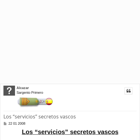
Alcazar
Sargento Primero
Los “servicios” secretos vascos
M
22 01 2008
e
Los “servicios” secretos vascos
n
s