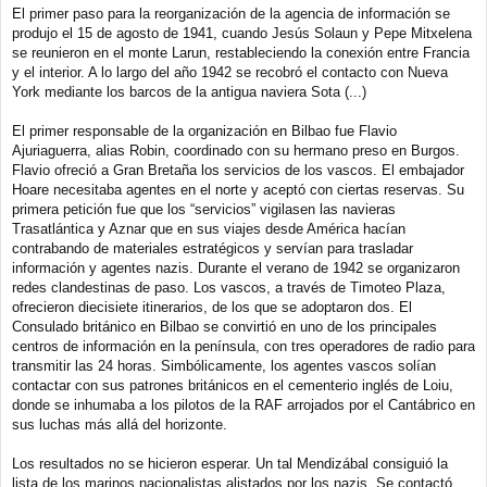
a
El primer paso para la reorganización de la agencia de información se
j
produjo el 15 de agosto de 1941, cuando Jesús Solaun y Pepe Mitxelena
e
se reunieron en el monte Larun, restableciendo la conexión entre Francia
y el interior. A lo largo del año 1942 se recobró el contacto con Nueva
York mediante los barcos de la antigua naviera Sota (...)
El primer responsable de la organización en Bilbao fue Flavio
Ajuriaguerra, alias Robin, coordinado con su hermano preso en Burgos.
Flavio ofreció a Gran Bretaña los servicios de los vascos. El embajador
Hoare necesitaba agentes en el norte y aceptó con ciertas reservas. Su
primera petición fue que los “servicios” vigilasen las navieras
Trasatlántica y Aznar que en sus viajes desde América hacían
contrabando de materiales estratégicos y servían para trasladar
información y agentes nazis. Durante el verano de 1942 se organizaron
redes clandestinas de paso. Los vascos, a través de Timoteo Plaza,
ofrecieron diecisiete itinerarios, de los que se adoptaron dos. El
Consulado británico en Bilbao se convirtió en uno de los principales
centros de información en la península, con tres operadores de radio para
transmitir las 24 horas. Simbólicamente, los agentes vascos solían
contactar con sus patrones británicos en el cementerio inglés de Loiu,
donde se inhumaba a los pilotos de la RAF arrojados por el Cantábrico en
sus luchas más allá del horizonte.
Los resultados no se hicieron esperar. Un tal Mendizábal consiguió la
lista de los marinos nacionalistas alistados por los nazis. Se contactó