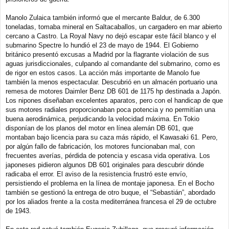
Manolo Zulaica también informó que el mercante Baldur, de 6.300
toneladas, tomaba mineral en Saltacaballos, un cargadero en mar abierto
cercano a Castro. La Royal Navy no dejó escapar este fácil blanco y el
submarino Spectre lo hundió el 23 de mayo de 1944. El Gobierno
británico presentó excusas a Madrid por la flagrante violación de sus
aguas jurisdiccionales, culpando al comandante del submarino, como es
de rigor en estos casos. La acción más importante de Manolo fue
también la menos espectacular. Descubrió en un almacén portuario una
remesa de motores Daimler Benz DB 601 de 1175 hp destinada a Japón.
Los nipones diseñaban excelentes aparatos, pero con el handicap de que
sus motores radiales proporcionaban poca potencia y no permitían una
buena aerodinámica, perjudicando la velocidad máxima. En Tokio
disponían de los planos del motor en línea alemán DB 601, que
montaban bajo licencia para su caza más rápido, el Kawasaki 61. Pero,
por algún fallo de fabricación, los motores funcionaban mal, con
frecuentes averías, pérdida de potencia y escasa vida operativa. Los
japoneses pidieron algunos DB 601 originales para descubrir dónde
radicaba el error. El aviso de la resistencia frustró este envío,
persistiendo el problema en la línea de montaje japonesa. En el Bocho
también se gestionó la entrega de otro buque, el “Sebastián”, abordado
por los aliados frente a la costa mediterránea francesa el 29 de octubre
de 1943.