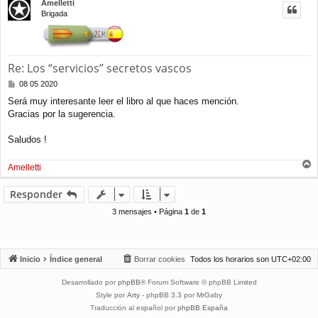
Amelletti
i
Brigada
b
a
Re: Los “servicios” secretos vascos
M
08 05 2020
e
Será muy interesante leer el libro al que haces mención.
n
Gracias por la sugerencia.
s
a
j
Saludos !
e
Amelletti
r
r
Responder
i
b
3 mensajes • Página
1
de
1
a
Inicio
Índice general
Borrar cookies
Todos los horarios son
UTC+02:00
Desarrollado por
phpBB
® Forum Software © phpBB Limited
Style por
Arty
- phpBB 3.3 por MrGaby
Traducción al español por
phpBB España