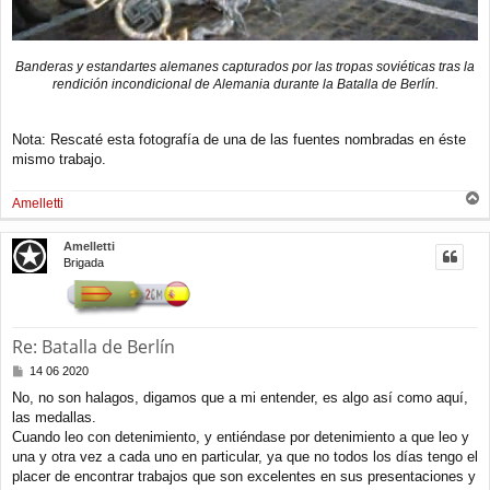
Banderas y estandartes alemanes capturados por las tropas soviéticas tras la
rendición incondicional de Alemania durante la Batalla de Berlín.
Nota: Rescaté esta fotografía de una de las fuentes nombradas en éste
mismo trabajo.
Amelletti
r
r
Amelletti
i
Brigada
b
a
Re: Batalla de Berlín
M
14 06 2020
e
No, no son halagos, digamos que a mi entender, es algo así como aquí,
n
las medallas.
s
a
Cuando leo con detenimiento, y entiéndase por detenimiento a que leo y
j
una y otra vez a cada uno en particular, ya que no todos los días tengo el
e
placer de encontrar trabajos que son excelentes en sus presentaciones y