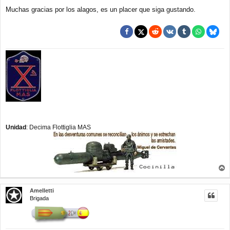
s
a
Muchas gracias por los alagos, es un placer que siga gustando.
j
e
Unidad
: Decima Flottiglia MAS
r
r
Amelletti
i
Brigada
b
a