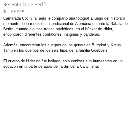
Re: Batalla de Berlín
M
13 06 2020
e
Camarada Cocinilla, aquí le comparto una fotografía luego del histórico
n
momento de la rendición incondicional de Alemania durante la Batalla de
s
a
Berlín, cuando algunas tropas soviéticas, en el búnker de Hitler,
j
encontraron diferentes confalones, insignias y banderas.
e
Además, encontraron los cuerpos de los generales Burgdorf y Krebs.
También los cuerpos de los seis hijos de la familia Goebbels.
El cuerpo de Hitler no fue hallado, solo cenizas aún humeantes en un
socavón en la parte de atrás del jardín de la Cancillería.