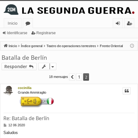
Inicio
or
de
eg
Identificarse
Registrarse
os
nt
ist
Inicio
Índice general
Teatro de operaciones terrestres
Frente Oriental
ifi
ra
Batalla de Berlín
ca
rs
Responder
rs
e
1
Anterior
2
18 mensajes
e
cocinilla
Grande Ammiraglio
Re: Batalla de Berlín
M
12 06 2020
e
Saludos
n