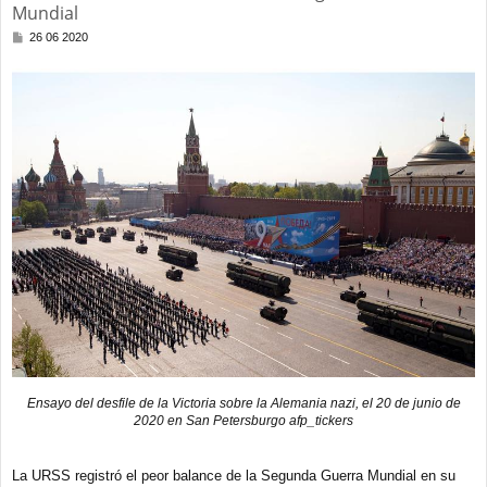
Mundial
M
26 06 2020
e
n
s
a
j
e
Ensayo del desfile de la Victoria sobre la Alemania nazi, el 20 de junio de
2020 en San Petersburgo afp_tickers
La URSS registró el peor balance de la Segunda Guerra Mundial en su