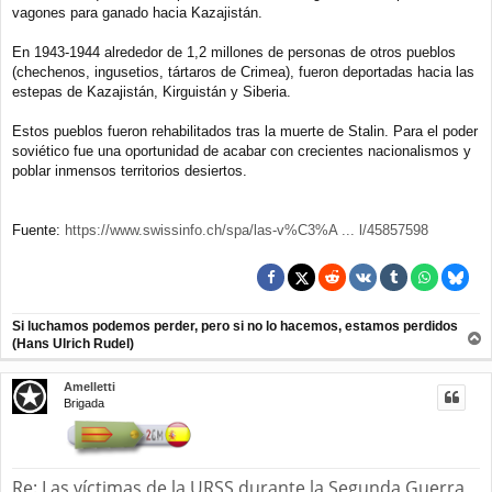
vagones para ganado hacia Kazajistán.
En 1943-1944 alrededor de 1,2 millones de personas de otros pueblos
(chechenos, ingusetios, tártaros de Crimea), fueron deportadas hacia las
estepas de Kazajistán, Kirguistán y Siberia.
Estos pueblos fueron rehabilitados tras la muerte de Stalin. Para el poder
soviético fue una oportunidad de acabar con crecientes nacionalismos y
poblar inmensos territorios desiertos.
Fuente:
https://www.swissinfo.ch/spa/las-v%C3%A ... l/45857598
Si luchamos podemos perder, pero si no lo hacemos, estamos perdidos
(Hans Ulrich Rudel)
r
r
Amelletti
i
Brigada
b
a
Re: Las víctimas de la URSS durante la Segunda Guerra