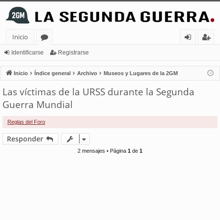
Inicio
or
de
eg
Identificarse
Registrarse
os
nt
ist
Inicio
Índice general
Archivo
Museos y Lugares de la 2GM
ifi
ra
Las víctimas de la URSS durante la Segunda
ca
rs
Guerra Mundial
rs
e
Reglas del Foro
e
Responder
2 mensajes • Página
1
de
1