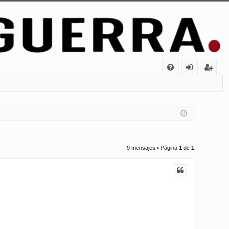
FA
de
eg
Q
nt
ist
ifi
ra
ca
rs
rs
e
9 mensajes • Página
1
de
1
e