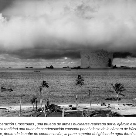
peración Crossroads , una prueba de armas nucleares realizada por el ejército esta
 en realidad una nube de condensación causada por el efecto de la cámara de Wil
ue, dentro de la nube de condensación, la parte superior del géiser de agua formó 