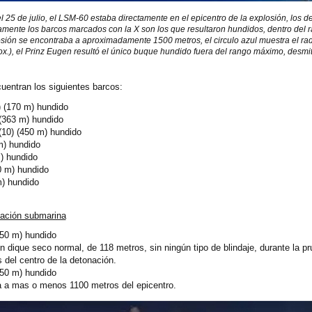
 25 de julio, el LSM-60 estaba directamente en el epicentro de la explosión, los
ente los barcos marcados con la X son los que resultaron hundidos, dentro del ra
sión se encontraba a aproximadamente 1500 metros, el circulo azul muestra el radi
x.), el Prinz Eugen resultó el único buque hundido fuera del rango máximo, desm
uentran los siguientes barcos:
 (170 m) hundido
(363 m) hundido
10) (450 m) hundido
m) hundido
) hundido
0 m) hundido
) hundido
nación submarina
50 m) hundido
 dique seco normal, de 118 metros, sin ningún tipo de blindaje, durante la pr
del centro de la detonación.
550 m) hundido
a a mas o menos 1100 metros del epicentro.