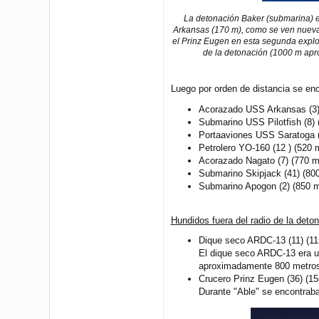
La detonación Baker (submarina) el
Arkansas (170 m), como se ven nuevam
el Prinz Eugen en esta segunda explo
de la detonación (1000 m apro
Luego por orden de distancia se enc
Acorazado USS Arkansas (3)
Submarino USS Pilotfish (8) 
Portaaviones USS Saratoga (
Petrolero YO-160 (12 ) (520 
Acorazado Nagato (7) (770 m
Submarino Skipjack (41) (80
Submarino Apogon (2) (850 m
Hundidos fuera del radio de la deto
Dique seco ARDC-13 (11) (11
El dique seco ARDC-13 era un
aproximadamente 800 metros 
Crucero Prinz Eugen (36) (1
Durante "Able" se encontrab