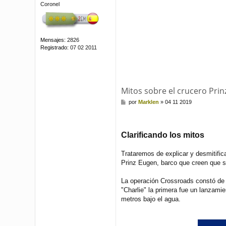
Coronel
Mensajes:
2826
Registrado:
07 02 2011
Mitos sobre el crucero Pri
M
por
Marklen
»
04 11 2019
e
n
s
a
Clarificando los mitos
j
e
Trataremos de explicar y desmitific
Prinz Eugen, barco que creen que s
La operación Crossroads constó de 
"Charlie" la primera fue un lanzami
metros bajo el agua.