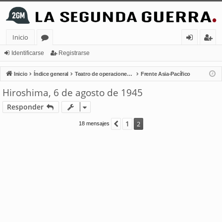
Inicio
or
de
eg
Identificarse
Registrarse
os
nt
ist
Inicio
Índice general
Teatro de operaciones terrestres
Frente Asia-Pacífico
ifi
ra
Hiroshima, 6 de agosto de 1945
ca
rs
Responder
rs
e
1
Anterior
2
18 mensajes
e