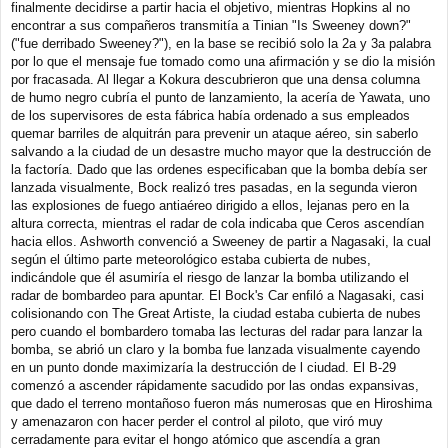
finalmente decidirse a partir hacia el objetivo, mientras Hopkins al no
encontrar a sus compañeros transmitía a Tinian "Is Sweeney down?"
("fue derribado Sweeney?"), en la base se recibió solo la 2a y 3a palabra
por lo que el mensaje fue tomado como una afirmación y se dio la misión
por fracasada. Al llegar a Kokura descubrieron que una densa columna
de humo negro cubría el punto de lanzamiento, la acería de Yawata, uno
de los supervisores de esta fábrica había ordenado a sus empleados
quemar barriles de alquitrán para prevenir un ataque aéreo, sin saberlo
salvando a la ciudad de un desastre mucho mayor que la destrucción de
la factoría. Dado que las ordenes especificaban que la bomba debía ser
lanzada visualmente, Bock realizó tres pasadas, en la segunda vieron
las explosiones de fuego antiaéreo dirigido a ellos, lejanas pero en la
altura correcta, mientras el radar de cola indicaba que Ceros ascendían
hacia ellos. Ashworth convenció a Sweeney de partir a Nagasaki, la cual
según el último parte meteorológico estaba cubierta de nubes,
indicándole que él asumiría el riesgo de lanzar la bomba utilizando el
radar de bombardeo para apuntar. El Bock's Car enfiló a Nagasaki, casi
colisionando con The Great Artiste, la ciudad estaba cubierta de nubes
pero cuando el bombardero tomaba las lecturas del radar para lanzar la
bomba, se abrió un claro y la bomba fue lanzada visualmente cayendo
en un punto donde maximizaría la destrucción de l ciudad. El B-29
comenzó a ascender rápidamente sacudido por las ondas expansivas,
que dado el terreno montañoso fueron más numerosas que en Hiroshima
y amenazaron con hacer perder el control al piloto, que viró muy
cerradamente para evitar el hongo atómico que ascendía a gran