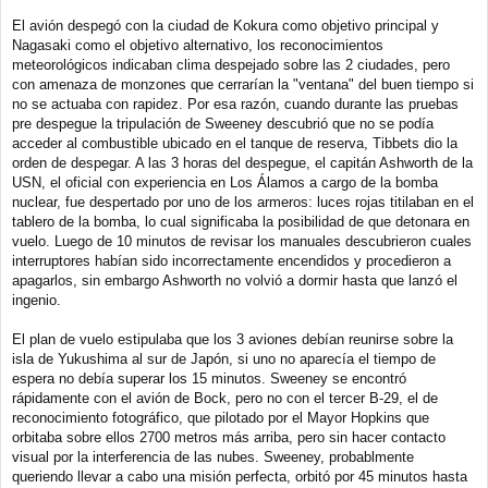
El avión despegó con la ciudad de Kokura como objetivo principal y
Nagasaki como el objetivo alternativo, los reconocimientos
meteorológicos indicaban clima despejado sobre las 2 ciudades, pero
con amenaza de monzones que cerrarían la "ventana" del buen tiempo si
no se actuaba con rapidez. Por esa razón, cuando durante las pruebas
pre despegue la tripulación de Sweeney descubrió que no se podía
acceder al combustible ubicado en el tanque de reserva, Tibbets dio la
orden de despegar. A las 3 horas del despegue, el capitán Ashworth de la
USN, el oficial con experiencia en Los Álamos a cargo de la bomba
nuclear, fue despertado por uno de los armeros: luces rojas titilaban en el
tablero de la bomba, lo cual significaba la posibilidad de que detonara en
vuelo. Luego de 10 minutos de revisar los manuales descubrieron cuales
interruptores habían sido incorrectamente encendidos y procedieron a
apagarlos, sin embargo Ashworth no volvió a dormir hasta que lanzó el
ingenio.
El plan de vuelo estipulaba que los 3 aviones debían reunirse sobre la
isla de Yukushima al sur de Japón, si uno no aparecía el tiempo de
espera no debía superar los 15 minutos. Sweeney se encontró
rápidamente con el avión de Bock, pero no con el tercer B-29, el de
reconocimiento fotográfico, que pilotado por el Mayor Hopkins que
orbitaba sobre ellos 2700 metros más arriba, pero sin hacer contacto
visual por la interferencia de las nubes. Sweeney, probablmente
queriendo llevar a cabo una misión perfecta, orbitó por 45 minutos hasta