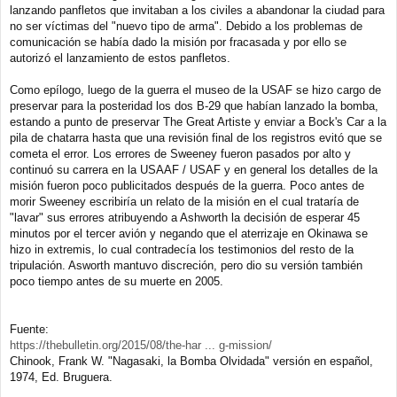
lanzando panfletos que invitaban a los civiles a abandonar la ciudad para
no ser víctimas del "nuevo tipo de arma". Debido a los problemas de
comunicación se había dado la misión por fracasada y por ello se
autorizó el lanzamiento de estos panfletos.
Como epílogo, luego de la guerra el museo de la USAF se hizo cargo de
preservar para la posteridad los dos B-29 que habían lanzado la bomba,
estando a punto de preservar The Great Artiste y enviar a Bock's Car a la
pila de chatarra hasta que una revisión final de los registros evitó que se
cometa el error. Los errores de Sweeney fueron pasados por alto y
continuó su carrera en la USAAF / USAF y en general los detalles de la
misión fueron poco publicitados después de la guerra. Poco antes de
morir Sweeney escribiría un relato de la misión en el cual trataría de
"lavar" sus errores atribuyendo a Ashworth la decisión de esperar 45
minutos por el tercer avión y negando que el aterrizaje en Okinawa se
hizo in extremis, lo cual contradecía los testimonios del resto de la
tripulación. Asworth mantuvo discreción, pero dio su versión también
poco tiempo antes de su muerte en 2005.
Fuente:
https://thebulletin.org/2015/08/the-har ... g-mission/
Chinook, Frank W. "Nagasaki, la Bomba Olvidada" versión en español,
1974, Ed. Bruguera.