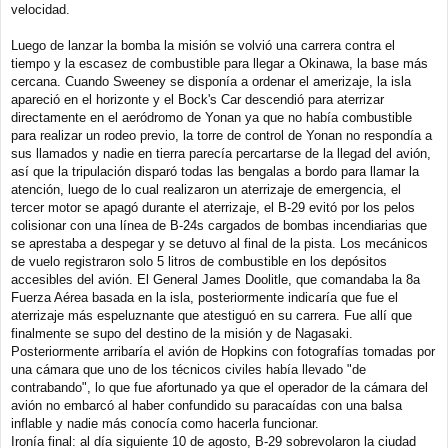
velocidad.
Luego de lanzar la bomba la misión se volvió una carrera contra el
tiempo y la escasez de combustible para llegar a Okinawa, la base más
cercana. Cuando Sweeney se disponía a ordenar el amerizaje, la isla
apareció en el horizonte y el Bock's Car descendió para aterrizar
directamente en el aeródromo de Yonan ya que no había combustible
para realizar un rodeo previo, la torre de control de Yonan no respondía a
sus llamados y nadie en tierra parecía percartarse de la llegad del avión,
así que la tripulación disparó todas las bengalas a bordo para llamar la
atención, luego de lo cual realizaron un aterrizaje de emergencia, el
tercer motor se apagó durante el aterrizaje, el B-29 evitó por los pelos
colisionar con una línea de B-24s cargados de bombas incendiarias que
se aprestaba a despegar y se detuvo al final de la pista. Los mecánicos
de vuelo registraron solo 5 litros de combustible en los depósitos
accesibles del avión. El General James Doolitle, que comandaba la 8a
Fuerza Aérea basada en la isla, posteriormente indicaría que fue el
aterrizaje más espeluznante que atestiguó en su carrera. Fue allí que
finalmente se supo del destino de la misión y de Nagasaki.
Posteriormente arribaría el avión de Hopkins con fotografías tomadas por
una cámara que uno de los técnicos civiles había llevado "de
contrabando", lo que fue afortunado ya que el operador de la cámara del
avión no embarcó al haber confundido su paracaídas con una balsa
inflable y nadie más conocía como hacerla funcionar.
Ironía final: al día siguiente 10 de agosto, B-29 sobrevolaron la ciudad