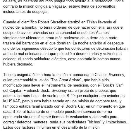
de ésta, es bastante aburrido porque todo resultó a la perfección. Por el
s
a
contrario la misión dirigida a Nagasaki estuvo llena de sobresaltos
j
incluso antes de despegar:
e
Cuando el científico Robert Shcreiber aterrizó en Tinian llevando el
núcleo de la bomba, no tenía órdenes de que hacer con ella, así que el
equipo de civiles enviados con anterioridad desde Los Álamos
simplemente ubicaron el arma más poderosa de la tierra en la parte
trasera del barrancón en el que dormían. La noche anterior al despegue
uno de los ingenieros descubrió que los conectores de detonación habían
arribado mal colocados así que procedió a desmontarlos y volverlos a
colocar utilizando soldadura eléctrica, caso contrario la bomba nunca
hubiera detonado.
Tibbets asignó a última hora la misión al comandante Charles Sweeney,
quien intercambió su avión "The Great Artiste", que había sido
modificado para llevar el instrumental de medición, con el "Bock's Car"
del Capitán Frederick Bock. Sweeney era un piloto de pruebas que
acumulaba más horas de vuelo en el B-29 que cualquier otro aviador en
la USAAF, pero nunca había estado en una misión de combate real, y
tampoco estaba familiarizado con el Bock's Car, en un momento en que
cada B-29, al tratarse de un modelo puesto en servicio de forma
apresurada sin un suficiente tiempo de evaluación y desarrollo para
corregir defectos menores, tenía sus particulares "bichos" y limitaciones.
Estos dos factores influirían en el desarrollo de la misión.