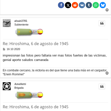
r
r
alsair2781
i
Subteniente
b
a
Re: Hiroshima, 6 de agosto de 1945
M
16 10 2020
e
impresionan las fotos pero faltaria ver mas fotos fuertes de las victimas,
n
genial aporte saludos camarada
s
a
j
En combate cercano, la victoria es del que tiene una bala más en el cargador.
e
"Erwin Rommel"
r
r
Amelletti
i
Brigada
b
a
Re: Hiroshima, 6 de agosto de 1945