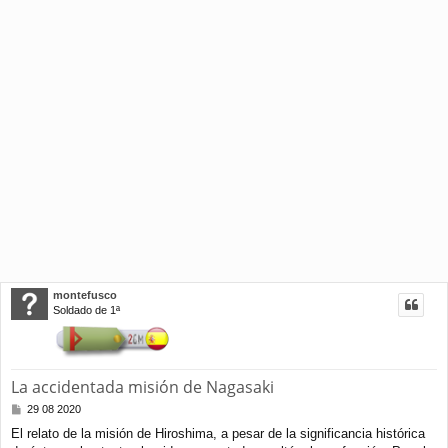
montefusco
Soldado de 1ª
La accidentada misión de Nagasaki
M
29 08 2020
e
El relato de la misión de Hiroshima, a pesar de la significancia histórica
n