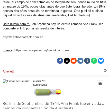
tarde, al campo de concentración de Bergen-Belsen, donde murió de tifus
en marzo de 1945, pocos días antes de que éste fuera liberado. En 1947,
apenas dos años después de terminada la guerra, Otto publicó el diario
bajo el título La casa de atrás (en neerlandés, Het Achterhuis).
Dato nuevo para mí
: en Argentina hay un centro llamado Ana Frank, les
comparto el link por si les resulta de interés:
http://centroanafrank.com.ar/
Fuente
:
https://es.wikipedia.org/wiki/Ana_Frank
Amelletti
r
r
alsair2781
i
Subteniente
b
a
Re: El 2 de Septiembre de 1944, Ana Frank fue enviada al
campo de concentración de Auschwitz.