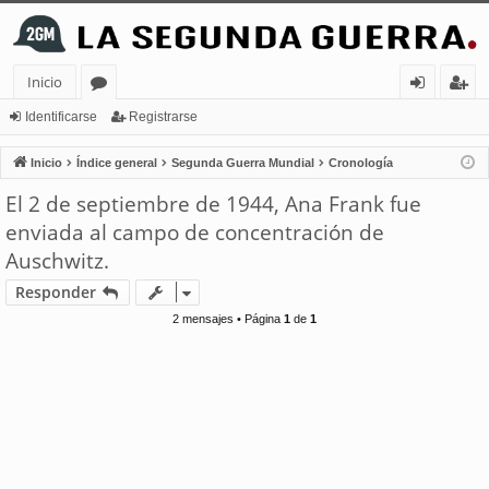
Inicio
or
de
eg
Identificarse
Registrarse
os
nt
ist
Inicio
Índice general
Segunda Guerra Mundial
Cronología
ifi
ra
El 2 de septiembre de 1944, Ana Frank fue
ca
rs
enviada al campo de concentración de
rs
e
Auschwitz.
e
Responder
2 mensajes • Página
1
de
1