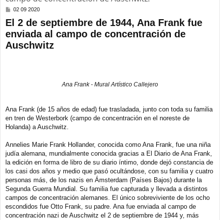
M
02 09 2020
e
El 2 de septiembre de 1944, Ana Frank fue
n
s
enviada al campo de concentración de
a
Auschwitz
j
e
Ana Frank - Mural Artístico Callejero
Ana Frank (de 15 años de edad) fue trasladada, junto con toda su familia
en tren de Westerbork (campo de concentración en el noreste de
Holanda) a Auschwitz.
Annelies Marie Frank Hollander, conocida como Ana Frank, fue una niña
judía alemana, mundialmente conocida gracias a El Diario de Ana Frank,
la edición en forma de libro de su diario íntimo, donde dejó constancia de
los casi dos años y medio que pasó ocultándose, con su familia y cuatro
personas más, de los nazis en Ámsterdam (Países Bajos) durante la
Segunda Guerra Mundial. Su familia fue capturada y llevada a distintos
campos de concentración alemanes. El único sobreviviente de los ocho
escondidos fue Otto Frank, su padre. Ana fue enviada al campo de
concentración nazi de Auschwitz el 2 de septiembre de 1944 y, más