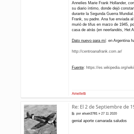
Annelies Marie Frank Hollander, con
su diario íntimo, donde dejó const
durante la Segunda Guerra Mundial.
Frank, su padre. Ana fue enviada a
murió de tifus en marzo de 1945, po
casa de atrás (en neerlandés, Het A
Dato nuevo para mí
: en Argentina h
http://centroanafrank.com.ar/
Fuente
:
https://es.wikipedia.org/wi
Amelletti
Re: El 2 de Septiembre de 
M
por
alsair2781
»
27 11 2020
e
genial aporte camarada saludos
n
s
a