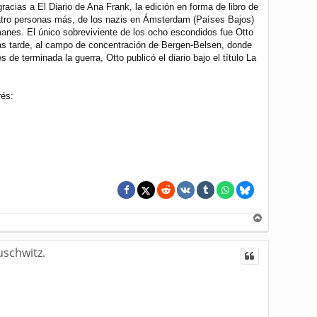
cias a El Diario de Ana Frank, la edición en forma de libro de
uatro personas más, de los nazis en Ámsterdam (Países Bajos)
anes. El único sobreviviente de los ocho escondidos fue Otto
ás tarde, al campo de concentración de Bergen-Belsen, donde
e terminada la guerra, Otto publicó el diario bajo el título La
rés:
A
r
r
uschwitz.
i
b
a