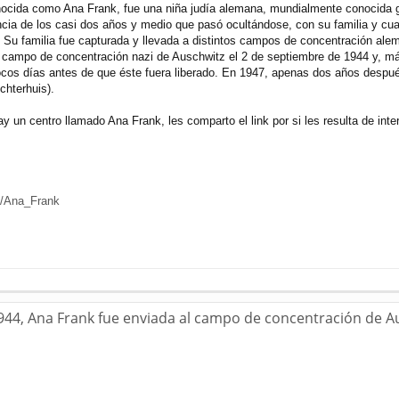
ocida como Ana Frank, fue una niña judía alemana, mundialmente conocida gra
ancia de los casi dos años y medio que pasó ocultándose, con su familia y c
 Su familia fue capturada y llevada a distintos campos de concentración alem
l campo de concentración nazi de Auschwitz el 2 de septiembre de 1944 y, m
cos días antes de que éste fuera liberado. En 1947, apenas dos años después d
chterhuis).
ay un centro llamado Ana Frank, les comparto el link por si les resulta de inte
ki/Ana_Frank
1944, Ana Frank fue enviada al campo de concentración de A