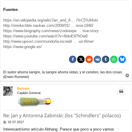
Fuentes
:
https://en.wikipedia.org/wiki/Jan_and_A ... i%C5%84ski
http://irreductible.naukas.com/2009/01/ ... ovia-1940/
https://www.biography.com/news/zookeepe ... true-story
https://www.youtube.com/watch?v=8idoE97hOw8
http://www.upsocl.com/mundo/la-increibl ... -un-filme/
https://www.google.es/
El sudor ahorra sangre, la sangre ahorra vidas, y el cerebro, las dos cosas.
(Erwin Rommel)
r
r
Bertram
i
Capitán General
b
a
Re: Jan y Antonina Zabinski: (los "Schindlers" polacos)
M
01 07 2017
e
Interesantísimo artículo Abhang. Parece que poco a poco vamos
n