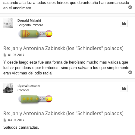
sacando a la luz a todos esos héroes que durante año han permanecido
s
a
en el anonimato.
r
j
e
r
Donald Malarki
i
Sargento Primero
b
a
Re: Jan y Antonina Zabinski: (los "Schindlers" polacos)
M
01 07 2017
e
Y desde luego esta fue una forma de heroísmo mucho más valiosa que
n
luchar por ideas o por territorios, sino para salvar a los que simplemente
s
a
eran víctimas del odio racial.
r
j
e
r
tigerwittmann
i
Coronel
b
a
Re: Jan y Antonina Zabinski: (los "Schindlers" polacos)
M
03 07 2017
e
Saludos camaradas.
n
s