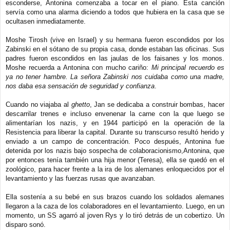
esconderse, Antonina comenzaba a tocar en el piano. Esta canción
servía como una alarma diciendo a todos que hubiera en la casa que se
ocultasen inmediatamente.
Moshe Tirosh (vive en Israel) y su hermana fueron escondidos por los
Zabinski en el sótano de su propia casa, donde estaban las oficinas. Sus
padres fueron escondidos en las jaulas de los faisanes y los monos.
Moshe recuerda a Antonina con mucho cariño:
Mi principal recuerdo es
ya no tener hambre. La señora Zabinski nos cuidaba como una madre,
nos daba esa sensación de seguridad y confianza
.
Cuando no viajaba al
ghetto
, Jan se dedicaba a construir bombas, hacer
descarrilar trenes e incluso envenenar la carne con la que luego se
alimentarían los nazis, y en 1944 participó en la operación de la
Resistencia para liberar la capital. Durante su transcurso resultó herido y
enviado a un campo de concentración. Poco después, Antonina fue
detenida por los nazis bajo sospecha de colaboracionismo,Antonina, que
por entonces tenía también una hija menor (Teresa), ella se quedó en el
zoológico, para hacer frente a la ira de los alemanes enloquecidos por el
levantamiento y las fuerzas rusas que avanzaban.
Ella sostenía a su bebé en sus brazos cuando los soldados alemanes
llegaron a la caza de los colaboradores en el levantamiento. Luego, en un
momento, un SS agarró al joven Rys y lo tiró detrás de un cobertizo. Un
disparo sonó.