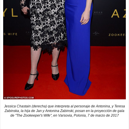
Jessica Chastain (derecha) que interpreta al personaje de Antonina, y Teresa
Zabinska, la hija de Jan y Antonina Zabinski, posan en la proyección de gala
de "The Zookeeper's Wife", en Varsovia, Polonia, 7 de marzo de 2017