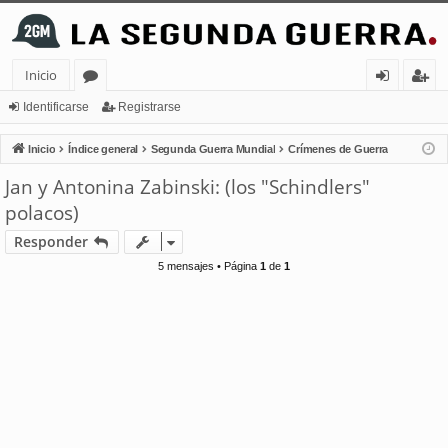
Inicio
or
de
eg
Identificarse
Registrarse
os
nt
ist
Inicio
Índice general
Segunda Guerra Mundial
Crímenes de Guerra
ifi
ra
Jan y Antonina Zabinski: (los "Schindlers"
ca
rs
polacos)
rs
e
Responder
e
5 mensajes • Página
1
de
1