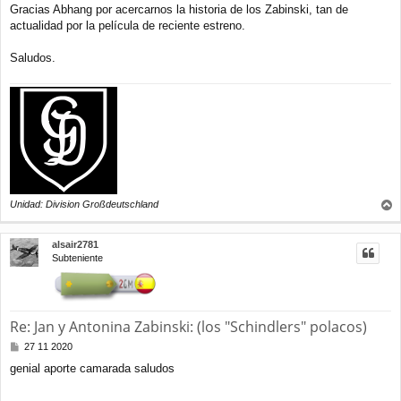
a
Gracias Abhang por acercarnos la historia de los Zabinski, tan de
j
actualidad por la película de reciente estreno.
e
Saludos.
Unidad: Division Großdeutschland
r
r
alsair2781
i
Subteniente
b
a
Re: Jan y Antonina Zabinski: (los "Schindlers" polacos)
M
27 11 2020
e
genial aporte camarada saludos
n
s
a