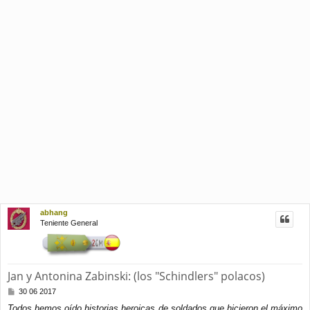
abhang
Teniente General
Jan y Antonina Zabinski: (los "Schindlers" polacos)
M
30 06 2017
e
Todos hemos oído historias heroicas de soldados que hicieron el máximo