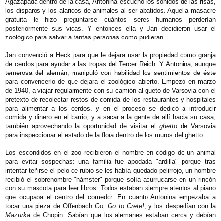
Agazapada dentro de la casa, Antonina escuchó los sonidos de las risas,
los disparos y los alaridos de animales al ser abatidos. Aquella masacre
gratuita le hizo preguntarse cuántos seres humanos perderían
posteriormente sus vidas. Y entonces ella y Jan decidieron usar el
zoológico para salvar a tantas personas como pudieran.
Jan convenció a Heck para que le dejara usar la propiedad como granja
de cerdos para ayudar a las tropas del Tercer Reich. Y Antonina, aunque
temerosa del alemán, manipuló con habilidad los sentimientos de éste
para convencerlo de que dejara el zoológico abierto. Empezó en marzo
de 1940, a viajar regularmente con su camión al gueto de Varsovia con el
pretexto de recolectar restos de comida de los restaurantes y hospitales
para alimentar a los cerdos, y en el proceso se dedicó a introducir
comida y dinero en el barrio, y a sacar a la gente de allí hacia su casa,
también aprovechando la oportunidad de visitar el
ghetto
de Varsovia
para inspeccionar el estado de la flora dentro de los muros del ghetto.
Los escondidos en el zoo recibieron el nombre en código de un animal
para evitar sospechas: una familia fue apodada "ardilla" porque tras
intentar teñirse el pelo de rubio se les había quedado pelirrojo, un hombre
recibió el sobrenombre "hámster" porque solía acurrucarse en un rincón
con su mascota para leer libros. Todos estaban siempre atentos al piano
que ocupaba el centro del comedor. En cuanto Antonina empezaba a
tocar una pieza de Offenbach
Go, Go to Crete!
, y los despedían con la
Mazurka
de Chopin. Sabían que los alemanes estaban cerca y debían