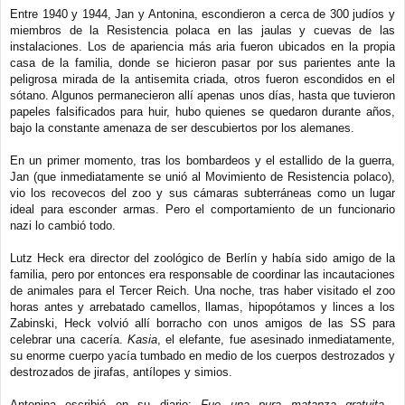
Entre 1940 y 1944, Jan y Antonina, escondieron a cerca de 300 judíos y
miembros de la Resistencia polaca en las jaulas y cuevas de las
instalaciones. Los de apariencia más aria fueron ubicados en la propia
casa de la familia, donde se hicieron pasar por sus parientes ante la
peligrosa mirada de la antisemita criada, otros fueron escondidos en el
sótano. Algunos permanecieron allí apenas unos días, hasta que tuvieron
papeles falsificados para huir, hubo quienes se quedaron durante años,
bajo la constante amenaza de ser descubiertos por los alemanes.
En un primer momento, tras los bombardeos y el estallido de la guerra,
Jan (que inmediatamente se unió al Movimiento de Resistencia polaco),
vio los recovecos del zoo y sus cámaras subterráneas como un lugar
ideal para esconder armas. Pero el comportamiento de un funcionario
nazi lo cambió todo.
Lutz Heck era director del zoológico de Berlín y había sido amigo de la
familia, pero por entonces era responsable de coordinar las incautaciones
de animales para el Tercer Reich. Una noche, tras haber visitado el zoo
horas antes y arrebatado camellos, llamas, hipopótamos y linces a los
Zabinski, Heck volvió allí borracho con unos amigos de las SS para
celebrar una cacería.
Kasia
, el elefante, fue asesinado inmediatamente,
su enorme cuerpo yacía tumbado en medio de los cuerpos destrozados y
destrozados de jirafas, antílopes y simios.
Antonina escribió en su diario:
Fue una pura matanza gratuita...