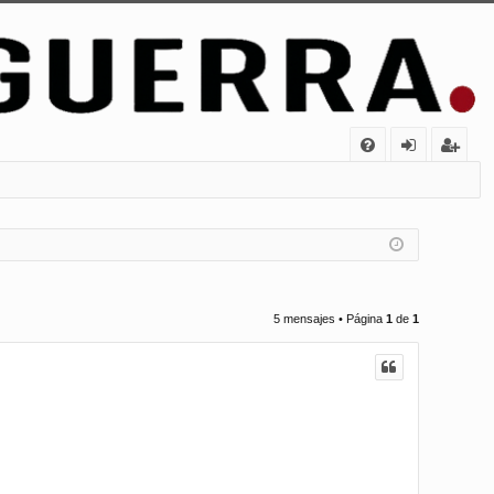
FA
de
eg
Q
nt
ist
ifi
ra
ca
rs
rs
e
5 mensajes • Página
1
de
1
e