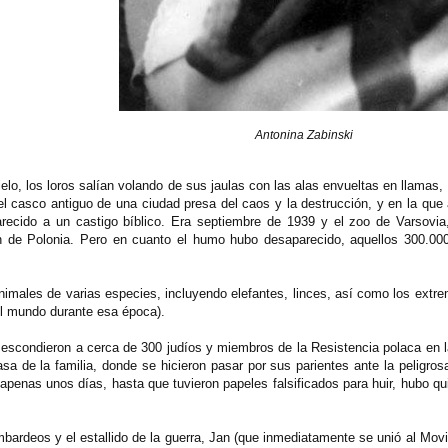
Antonina Zabinski
ielo, los loros salían volando de sus jaulas con las alas envueltas en llamas,
 el casco antiguo de una ciudad presa del caos y la destrucción, y en la que
arecido a un castigo bíblico. Era septiembre de 1939 y el zoo de Varsovia
 de Polonia. Pero en cuanto el humo hubo desaparecido, aquellos 300.000 
animales de varias especies, incluyendo elefantes, linces, así como los extr
el mundo durante esa época).
 escondieron a cerca de 300 judíos y miembros de la Resistencia polaca en l
asa de la familia, donde se hicieron pasar por sus parientes ante la peligros
 apenas unos días, hasta que tuvieron papeles falsificados para huir, hubo 
bardeos y el estallido de la guerra, Jan (que inmediatamente se unió al Movi