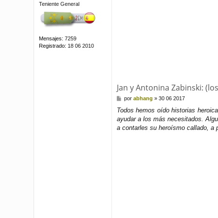
Teniente General
Mensajes:
7259
Registrado:
18 06 2010
Jan y Antonina Zabinski: (lo
M
por
abhang
»
30 06 2017
e
Todos hemos oído historias heroica
n
ayudar a los más necesitados. Algu
s
a
a contarles su heroísmo callado, a 
j
e