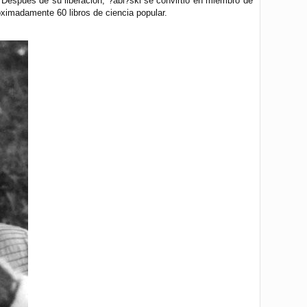
. Después de su liberación, ?abi?ski se convirtió en miembro de
oximadamente 60 libros de ciencia popular.