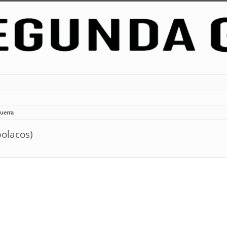
uerra
polacos)