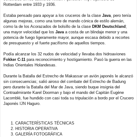
Rotterdam entre 1933 y 1936.
Estaba pensado para apoyar a los cruceros de la clase
Java
, pero tenía
algunas mejoras, como una torre de mando cónica de estilo alemán,
como la de los Acorazados de bolsillo de la clase
DKM Deutschland
;
una mayor velocidad que los
Java
a costa de un blindaje menor y una
potencia de fuego ligeramente mayor, aunque escasa debido a recortes
de presupuesto y el fuerte pacifismo de aquellos tiempos.
Podía alcanzar los 32 nudos de velocidad y llevaba dos hidroaviones
Fokker C-11
para reconocimiento y hostigamiento. Pasó la guerra en las
Indias Orientales Holandesas.
Durante la Batalla del Estrecho de Makassar un avión japonés le alcanzó
sin consecuencias; salió airoso del combate del Estrecho de Badung
pero durante la Batalla del Mar de Java, siendo buque insignia del
Contraalmirante Karel Doorman y bajo el mando del Capitán Eugène
Lacomblé, fue hundido con casi toda su tripulación a bordo por el Crucero
Japonés IJN Haguro.
CARACTERÍSTICAS TÉCNICAS
HISTORIA OPERATIVA
GALERÍA FOTOGRÁFICA