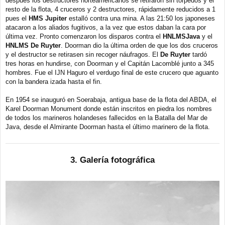
después los destructores norteamericanos se retiraron sin torpedos y el
resto de la flota, 4 cruceros y 2 destructores, rápidamente reducidos a 1
pues el
HMS Jupiter
estalló contra una mina. A las 21:50 los japoneses
atacaron a los aliados fugitivos, a la vez que estos daban la cara por
última vez. Pronto comenzaron los disparos contra el
HNLMSJava
y el
HNLMS De Ruyter
. Doorman dio la última orden de que los dos cruceros
y el destructor se retirasen sin recoger náufragos. El
De Ruyter
tardó
tres horas en hundirse, con Doorman y el Capitán Lacomblé junto a 345
hombres. Fue el IJN Haguro el verdugo final de este crucero que aguanto
con la bandera izada hasta el fin.
En 1954 se inauguró en Soerabaja, antigua base de la flota del ABDA, el
Karel Doorman Monument donde están inscritos en piedra los nombres
de todos los marineros holandeses fallecidos en la Batalla del Mar de
Java, desde el Almirante Doorman hasta el último marinero de la flota.
3. Galería fotográfica