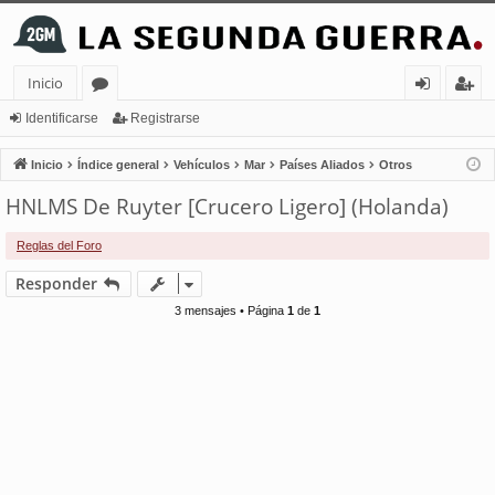
Inicio
or
de
eg
Identificarse
Registrarse
os
nt
ist
Inicio
Índice general
Vehículos
Mar
Países Aliados
Otros
ifi
ra
HNLMS De Ruyter [Crucero Ligero] (Holanda)
ca
rs
Reglas del Foro
rs
e
Responder
e
3 mensajes • Página
1
de
1