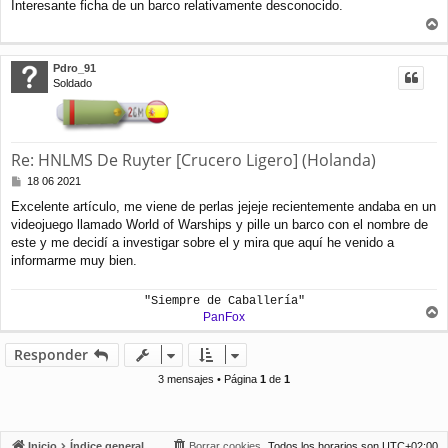
Interesante ficha de un barco relativamente desconocido.
n
s
r
a
j
r
Pdro_91
e
i
Soldado
b
a
Re: HNLMS De Ruyter [Crucero Ligero] (Holanda)
M
18 06 2021
e
Excelente artículo, me viene de perlas jejeje recientemente andaba en un
n
videojuego llamado World of Warships y pille un barco con el nombre de
s
a
este y me decidí a investigar sobre el y mira que aquí he venido a
j
informarme muy bien.
e
"Siempre de Caballería"
PanFox
r
r
Responder
i
b
3 mensajes • Página
1
de
1
a
Inicio
Índice general
Borrar cookies
Todos los horarios son
UTC+02:00