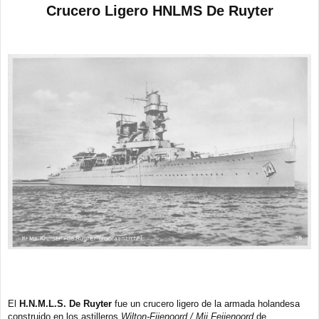
e
Crucero Ligero HNLMS De Ruyter
n
s
a
j
e
El
H.N.M.L.S. De Ruyter
fue un crucero ligero de la armada holandesa
construido en los astilleros
Wilton-Fijenoord / Mij Feijenoord
de