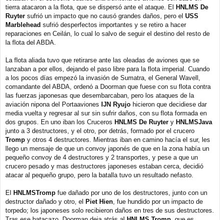
tierra atacaron a la flota, que se dispersó ante el ataque. El
HNLMS De
Ruyter
sufrió un impacto que no causó grandes daños, pero el
USS
Marblehead
sufrió desperfectos importantes y se retiro a hacer
reparaciones en Ceilán, lo cual lo salvo de seguir el destino del resto de
la flota del ABDA.
La flota aliada tuvo que retirarse ante las oleadas de aviones que se
lanzaban a por ellos, dejando el paso libre para la flota imperial. Cuando
a los pocos días empezó la invasión de Sumatra, el General Wavell,
comandante del ABDA, ordenó a Doorman que fuese con su flota contra
las fuerzas japonesas que desembarcaban, pero los ataques de la
aviación nipona del Portaaviones
IJN Ryujo
hicieron que decidiese dar
media vuelta y regresar al sur sin sufrir daños, con su flota formada en
dos grupos. En uno iban los Cruceros
HNLMS De Ruyter
y
HNLMSJava
junto a 3 destructores, y el otro, por detrás, formado por el crucero
Tromp
y otros 4 destructores. Mientras iban en camino hacía el sur, les
llego un mensaje de que un convoy japonés de que en la zona había un
pequeño convoy de 4 destructores y 2 transportes, y pese a que un
crucero pesado y mas destructores japoneses estaban cerca, decidió
atacar al pequeño grupo, pero la batalla tuvo un resultado nefasto.
El
HNLMSTromp
fue dañado por uno de los destructores, junto con un
destructor dañado y otro, el
Piet Hien
, fue hundido por un impacto de
torpedo; los japoneses solo recibieron daños en tres de sus destructores.
Tras ese batacazo, Doorman deja atrás al
HNLMS Tromp
, que es