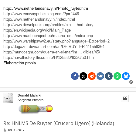
http:://www.netherlandsnavy.nl/Photo_ruyter.htm
http://www.conwaypublishing.com/?p=2446
http://www.netherlandsnavy.nl/index.html
http://www.dieselpunks.org/profiles/blo ... hort-story
http://en.wikipedia.org/wiki/Main_Page
http://www.machuproject.eu/machu_cms/index.php
http://www.warshipsww2.eu/staty.php?language=E&period=2
http://dugazm.deviantart.com/art/DE-RUYTER-111558364
http://mundosgm.com/guerra-en-el-mar/im ... gibles/45/
http://navalhistory.flixco.info/H/125580/8330/a0.htm
Elaboración propia
r
r
Donald Malarki
i
Sargento Primero
b
a
Re: HNLMS De Ruyter [Crucero Ligero] (Holanda)
M
09 06 2017
e