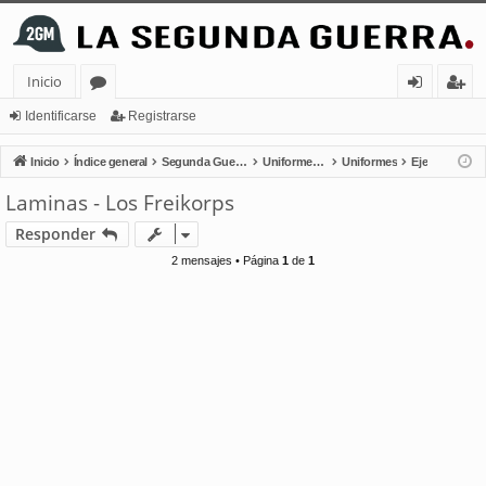
Inicio
or
de
eg
Identificarse
Registrarse
os
nt
ist
Inicio
Índice general
Segunda Guerra Mundial
Uniformes - Condecoraciones - Regalia
Uniformes
Eje
ifi
ra
Laminas - Los Freikorps
ca
rs
Responder
rs
e
2 mensajes • Página
1
de
1
e