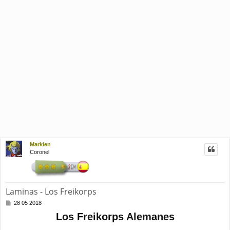
Marklen
Coronel
Laminas - Los Freikorps
M
28 05 2018
e
Los Freikorps Alemanes
n
s