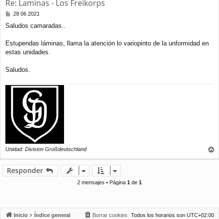
Re: Laminas - Los Freikorps
M
28 06 2021
e
Saludos camaradas..
n
s
a
Estupendas láminas, llama la atención lo variopinto de la unformidad en
j
estas unidades.
e
Saludos.
Unidad: Division Großdeutschland
r
r
Responder
i
b
2 mensajes • Página
1
de
1
a
Inicio
Índice general
Borrar cookies
Todos los horarios son
UTC+02:00