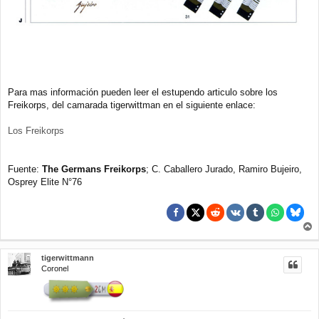
Para mas información pueden leer el estupendo articulo sobre los
Freikorps, del camarada tigerwittman en el siguiente enlace:
Los Freikorps
Fuente:
The Germans Freikorps
; C. Caballero Jurado, Ramiro Bujeiro,
Osprey Elite N°76
r
r
tigerwittmann
i
Coronel
b
a