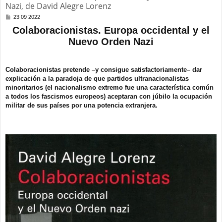
Nazi, de David Alegre Lorenz
M
23 09 2022
e
Colaboracionistas. Europa occidental y el
n
s
Nuevo Orden Nazi
a
j
e
Colaboracionistas pretende ­–y consigue satisfactoriamente– dar
explicación a la paradoja de que partidos ultranacionalistas
minoritarios (el nacionalismo extremo fue una característica común
a todos los fascismos europeos) aceptaran con júbilo la ocupación
militar de sus países por una potencia extranjera.