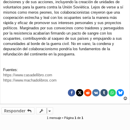
decisiones y de sus acciones, incluyendo la creación de unidades de
voluntarios para la guerra contra la Unión Soviética. Lejos de verse a sí
mismos como meros peones, los colaboracionistas creyeron que una
cooperación estrecha y leal con los ocupantes sería la manera más
rápida y eficaz de promover sus intereses personales y sus proyectos
políticos. Marginados por sus convecinos como traidores y perseguidos
por la resistencia acabarían firmando un pacto de sangre con los
ocupantes, contribuyendo al saqueo de sus países y empujando a sus
comunidades al borde de la guerra civil. No en vano, la condena y
depuración del colaboracionismo pondría los fundamentos de la
refundación del continente en la posguerra.
Fuentes:
https://www.casadellibro.com
https://www.machadolibros.com
r
r
Responder
i
b
1 mensaje • Página
1
de
1
a