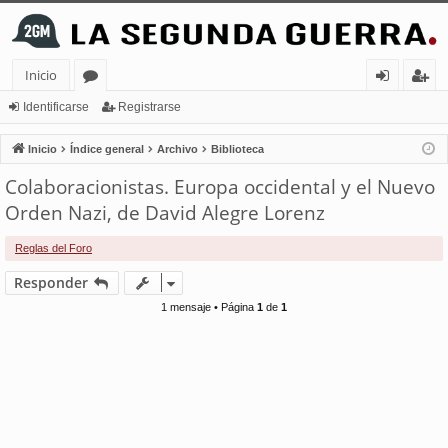
Inicio
or
de
eg
Identificarse
Registrarse
os
nt
ist
Inicio
Índice general
Archivo
Biblioteca
ifi
ra
Colaboracionistas. Europa occidental y el Nuevo
ca
rs
Orden Nazi, de David Alegre Lorenz
rs
e
Reglas del Foro
e
Responder
1 mensaje • Página
1
de
1