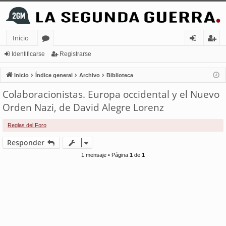
Inicio
or
de
eg
Identificarse
Registrarse
os
nt
ist
Inicio
Índice general
Archivo
Biblioteca
ifi
ra
Colaboracionistas. Europa occidental y el Nuevo
ca
rs
Orden Nazi, de David Alegre Lorenz
rs
e
Reglas del Foro
e
Responder
1 mensaje • Página
1
de
1