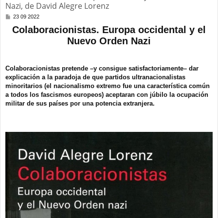
Nazi, de David Alegre Lorenz
M
23 09 2022
e
Colaboracionistas. Europa occidental y el
n
s
Nuevo Orden Nazi
a
j
e
Colaboracionistas pretende ­–y consigue satisfactoriamente– dar
explicación a la paradoja de que partidos ultranacionalistas
minoritarios (el nacionalismo extremo fue una característica común
a todos los fascismos europeos) aceptaran con júbilo la ocupación
militar de sus países por una potencia extranjera.