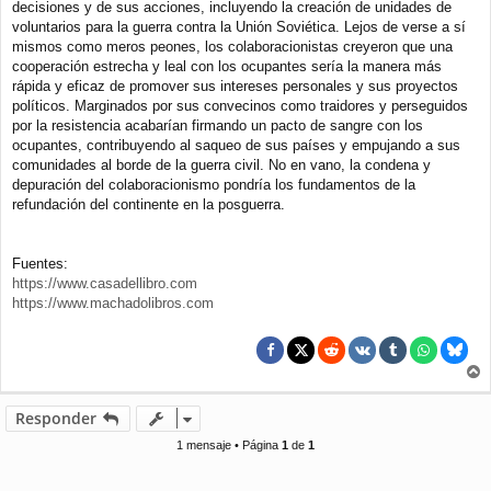
decisiones y de sus acciones, incluyendo la creación de unidades de
voluntarios para la guerra contra la Unión Soviética. Lejos de verse a sí
mismos como meros peones, los colaboracionistas creyeron que una
cooperación estrecha y leal con los ocupantes sería la manera más
rápida y eficaz de promover sus intereses personales y sus proyectos
políticos. Marginados por sus convecinos como traidores y perseguidos
por la resistencia acabarían firmando un pacto de sangre con los
ocupantes, contribuyendo al saqueo de sus países y empujando a sus
comunidades al borde de la guerra civil. No en vano, la condena y
depuración del colaboracionismo pondría los fundamentos de la
refundación del continente en la posguerra.
Fuentes:
https://www.casadellibro.com
https://www.machadolibros.com
r
r
Responder
i
b
1 mensaje • Página
1
de
1
a