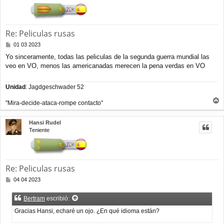
a
Re: Peliculas rusas
M
01 03 2023
e
Yo sinceramente, todas las peliculas de la segunda guerra mundial las
n
veo en VO, menos las americanadas merecen la pena verdas en VO
s
a
j
Unidad
: Jagdgeschwader 52
e
"Mira-decide-ataca-rompe contacto"
r
r
Hansi Rudel
i
Teniente
b
a
Re: Peliculas rusas
M
04 04 2023
e
n
Bertram
escribió:
s
a
Gracias Hansi, echaré un ojo. ¿En qué idioma están?
j