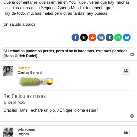
a
Queria comentarles que si entran en You Tube , veran que hay muchas
j
peliculas rusas de la Segunda Guerra Mundial totalmente gratis.
e
Hay de todo, muchas malas pero otras tantas muy buenas.
Un saludo a todos
Si luchamos podemos perder, pero si no lo hacemos, estamos perdidos
(Hans Ulrich Rudel)
r
r
Bertram
i
Capitán General
b
a
Re: Peliculas rusas
M
04 01 2023
e
Gracias Hansi, echaré un ojo. ¿En qué idioma están?
n
s
r
a
j
r
tobracamp
e
i
Brigada
b