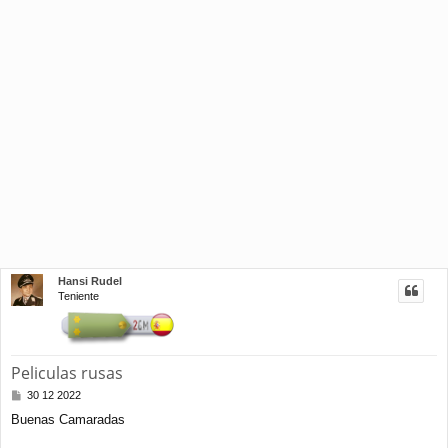
Hansi Rudel
Teniente
Peliculas rusas
M
30 12 2022
e
Buenas Camaradas
n
s