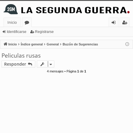
Inicio
or
de
eg
Identificarse
Registrarse
os
nt
ist
Inicio
Índice general
General
Buzón de Sugerencias
ifi
ra
Peliculas rusas
ca
rs
Responder
rs
e
4 mensajes • Página
1
de
1
e